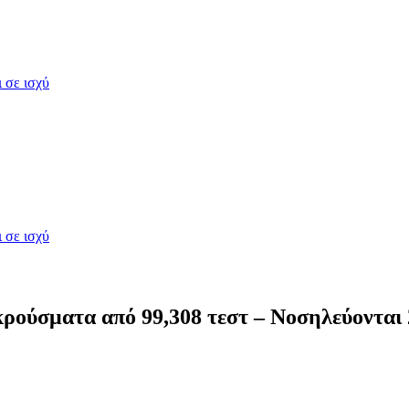
 σε ισχύ
 σε ισχύ
κρούσματα από 99,308 τεστ – Νοσηλεύονται 