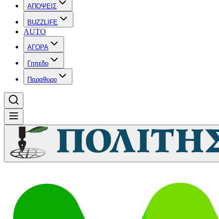
ΑΠΟΨΕΙΣ
BUZZLIFE
AUTO
ΑΓΟΡΑ
Γηπεδο
Παραθυρο