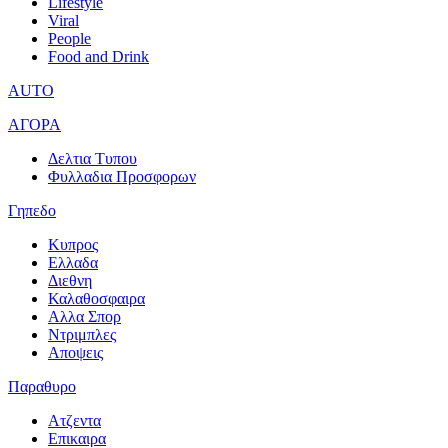
Lifestyle
Viral
People
Food and Drink
AUTO
ΑΓΟΡΑ
Δελτια Τυπου
Φυλλαδια Προσφορων
Γηπεδο
Κυπρος
Ελλαδα
Διεθνη
Καλαθοσφαιρα
Αλλα Σπορ
Ντριμπλες
Αποψεις
Παραθυρο
Ατζεντα
Επικαιρα