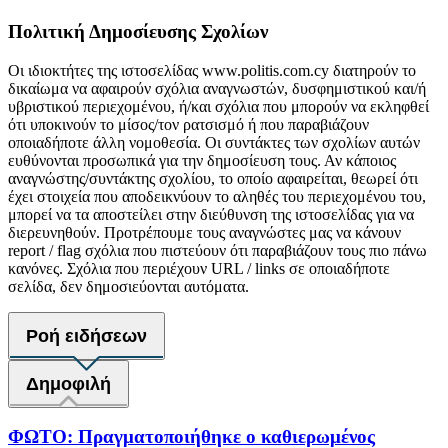
Πολιτική Δημοσίευσης Σχολίων
Οι ιδιοκτήτες της ιστοσελίδας www.politis.com.cy διατηρούν το
δικαίωμα να αφαιρούν σχόλια αναγνωστών, δυσφημιστικού και/ή
υβριστικού περιεχομένου, ή/και σχόλια που μπορούν να εκληφθεί
ότι υποκινούν το μίσος/τον ρατσισμό ή που παραβιάζουν
οποιαδήποτε άλλη νομοθεσία. Οι συντάκτες των σχολίων αυτών
ευθύνονται προσωπικά για την δημοσίευση τους. Αν κάποιος
αναγνώστης/συντάκτης σχολίου, το οποίο αφαιρείται, θεωρεί ότι
έχει στοιχεία που αποδεικνύουν το αληθές του περιεχομένου του,
μπορεί να τα αποστείλει στην διεύθυνση της ιστοσελίδας για να
διερευνηθούν. Προτρέπουμε τους αναγνώστες μας να κάνουν
report / flag σχόλια που πιστεύουν ότι παραβιάζουν τους πιο πάνω
κανόνες. Σχόλια που περιέχουν URL / links σε οποιαδήποτε
σελίδα, δεν δημοσιεύονται αυτόματα.
Ροή ειδήσεων
Δημοφιλή
ΦΩΤΟ: Πραγματοποιήθηκε ο καθιερωμένος