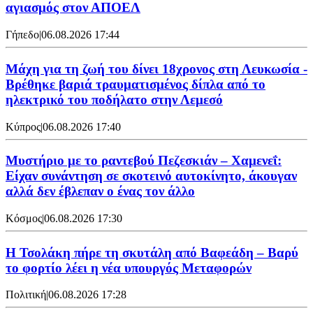
αγιασμός στον ΑΠΟΕΛ
Γήπεδο
|
06.08.2026 17:44
Μάχη για τη ζωή του δίνει 18χρονος στη Λευκωσία -
Βρέθηκε βαριά τραυματισμένος δίπλα από το
ηλεκτρικό του ποδήλατο στην Λεμεσό
Κύπρος
|
06.08.2026 17:40
Μυστήριο με το ραντεβού Πεζεσκιάν – Χαμενεΐ:
Είχαν συνάντηση σε σκοτεινό αυτοκίνητο, άκουγαν
αλλά δεν έβλεπαν ο ένας τον άλλο
Κόσμος
|
06.08.2026 17:30
Η Τσολάκη πήρε τη σκυτάλη από Βαφεάδη – Βαρύ
το φορτίο λέει η νέα υπουργός Μεταφορών
Πολιτική
|
06.08.2026 17:28