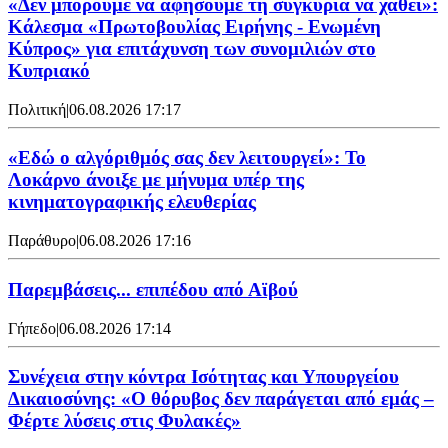
«Δεν μπορούμε να αφήσουμε τη συγκυρία να χαθεί»:
Κάλεσμα «Πρωτοβουλίας Ειρήνης - Ενωμένη
Κύπρος» για επιτάχυνση των συνομιλιών στο
Κυπριακό
Πολιτική
|
06.08.2026 17:17
«Εδώ ο αλγόριθμός σας δεν λειτουργεί»: Το
Λοκάρνο άνοιξε με μήνυμα υπέρ της
κινηματογραφικής ελευθερίας
Παράθυρο
|
06.08.2026 17:16
Παρεμβάσεις... επιπέδου από Αϊβού
Γήπεδο
|
06.08.2026 17:14
Συνέχεια στην κόντρα Ισότητας και Υπουργείου
Δικαιοσύνης: «Ο θόρυβος δεν παράγεται από εμάς –
Φέρτε λύσεις στις Φυλακές»