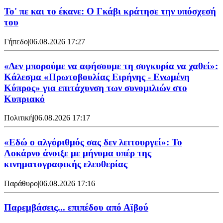
Το' πε και το έκανε: Ο Γκάβι κράτησε την υπόσχεσή
του
Γήπεδο
|
06.08.2026 17:27
«Δεν μπορούμε να αφήσουμε τη συγκυρία να χαθεί»:
Κάλεσμα «Πρωτοβουλίας Ειρήνης - Ενωμένη
Κύπρος» για επιτάχυνση των συνομιλιών στο
Κυπριακό
Πολιτική
|
06.08.2026 17:17
«Εδώ ο αλγόριθμός σας δεν λειτουργεί»: Το
Λοκάρνο άνοιξε με μήνυμα υπέρ της
κινηματογραφικής ελευθερίας
Παράθυρο
|
06.08.2026 17:16
Παρεμβάσεις... επιπέδου από Αϊβού