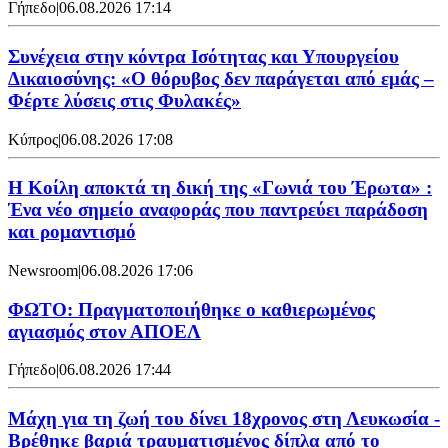
Γήπεδο
|
06.08.2026 17:14
Συνέχεια στην κόντρα Ισότητας και Υπουργείου
Δικαιοσύνης: «Ο θόρυβος δεν παράγεται από εμάς –
Φέρτε λύσεις στις Φυλακές»
Κύπρος
|
06.08.2026 17:08
Η Κοίλη αποκτά τη δική της «Γωνιά του Έρωτα» :
Ένα νέο σημείο αναφοράς που παντρεύει παράδοση
και ρομαντισμό
Newsroom
|
06.08.2026 17:06
ΦΩΤΟ: Πραγματοποιήθηκε ο καθιερωμένος
αγιασμός στον ΑΠΟΕΛ
Γήπεδο
|
06.08.2026 17:44
Μάχη για τη ζωή του δίνει 18χρονος στη Λευκωσία -
Βρέθηκε βαριά τραυματισμένος δίπλα από το