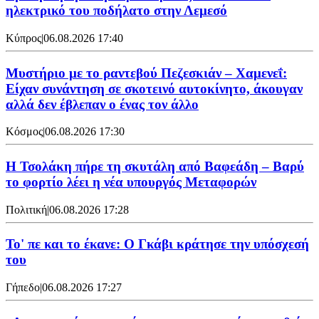
ηλεκτρικό του ποδήλατο στην Λεμεσό
Κύπρος
|
06.08.2026 17:40
Μυστήριο με το ραντεβού Πεζεσκιάν – Χαμενεΐ:
Είχαν συνάντηση σε σκοτεινό αυτοκίνητο, άκουγαν
αλλά δεν έβλεπαν ο ένας τον άλλο
Κόσμος
|
06.08.2026 17:30
Η Τσολάκη πήρε τη σκυτάλη από Βαφεάδη – Βαρύ
το φορτίο λέει η νέα υπουργός Μεταφορών
Πολιτική
|
06.08.2026 17:28
Το' πε και το έκανε: Ο Γκάβι κράτησε την υπόσχεσή
του
Γήπεδο
|
06.08.2026 17:27