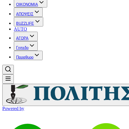
OIKONOMIA
ΑΠΟΨΕΙΣ
BUZZLIFE
AUTO
ΑΓΟΡΑ
Γηπεδο
Παραθυρο
Powered by