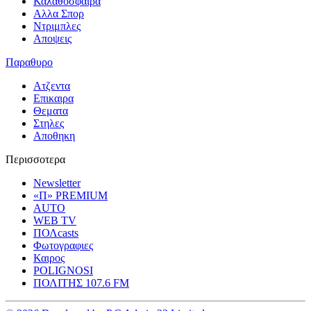
Καλαθοσφαιρα
Αλλα Σπορ
Ντριμπλες
Αποψεις
Παραθυρο
Ατζεντα
Επικαιρα
Θεματα
Στηλες
Αποθηκη
Περισσοτερα
Newsletter
«Π» PREMIUM
AUTO
WEB TV
ΠΟΛcasts
Φωτογραφιες
Καιρος
POLIGNOSI
ΠΟΛΙΤΗΣ 107.6 FM