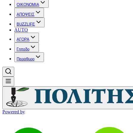
OIKONOMIA
ΑΠΟΨΕΙΣ
BUZZLIFE
AUTO
ΑΓΟΡΑ
Γηπεδο
Παραθυρο
Powered by