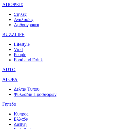
ΑΠΟΨΕΙΣ
Στηλες
Αναλυσεις
Αρθρογραφοι
BUZZLIFE
Lifestyle
Viral
People
Food and Drink
AUTO
ΑΓΟΡΑ
Δελτια Τυπου
Φυλλαδια Προσφορων
Γηπεδο
Κυπρος
Ελλαδα
Διεθνη