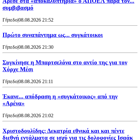
Άρεσε στα «αποκαλυπτήρια» ο ΑΠΟΕΛ παρά τον...
συμβιβασμό
Γήπεδο
|
08.08.2026 21:52
Πρώτο συναπάντημα ως... συγκάτοικοι
Γήπεδο
|
08.08.2026 21:30
Συγκίνησε η Μπαρτσελόνα στο αντίο της για τον
Χόρχε Μέσι
Γήπεδο
|
08.08.2026 21:11
Έκανε... απόδραση η «συγκάτοικος» από την
«Αρένα»
Γήπεδο
|
08.08.2026 21:02
Χριστοδουλίδης: Δεκατρία εθνικά και και πέντε
διεθνή εντάλματα σε ισχύ για τις δολοφονίες Ισαάκ