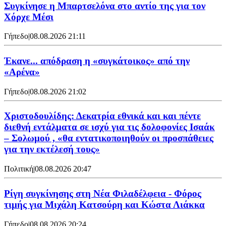
Συγκίνησε η Μπαρτσελόνα στο αντίο της για τον
Χόρχε Μέσι
Γήπεδο
|
08.08.2026 21:11
Έκανε... απόδραση η «συγκάτοικος» από την
«Αρένα»
Γήπεδο
|
08.08.2026 21:02
Χριστοδουλίδης: Δεκατρία εθνικά και και πέντε
διεθνή εντάλματα σε ισχύ για τις δολοφονίες Ισαάκ
– Σολωμού , «θα εντατικοποιηθούν οι προσπάθειες
για την εκτέλεσή τους»
Πολιτική
|
08.08.2026 20:47
Ρίγη συγκίνησης στη Νέα Φιλαδέλφεια - Φόρος
τιμής για Μιχάλη Κατσούρη και Κώστα Λιάκκα
Γήπεδο
|
08.08.2026 20:24