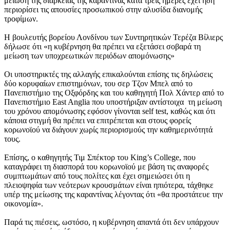
μείωση της διάρκειας της καραντίνας κατά τρεις ημέρες έχει ήδη
περιορίσει τις απουσίες προσωπικού στην αλυσίδα διανομής
τροφίμων.
Η βουλευτής βορείου Λονδίνου των Συντηρητικών Τερέζα Βίλιερς
δήλωσε ότι «η κυβέρνηση θα πρέπει να εξετάσει σοβαρά τη
μείωση των υποχρεωτικών περιόδων απομόνωσης»
Οι υποστηρικτές της αλλαγής επικαλούνται επίσης τις δηλώσεις
δύο κορυφαίων επιστημόνων, του σερ Τζον Μπελ από το
Πανεπιστήμιο της Οξφόρδης και του καθηγητή Πολ Χάντερ από το
Πανεπιστήμιο East Anglia που υποστήριξαν αντίστοιχα τη μείωση
του χρόνου απομόνωσης εφόσον γίνονται self test, καθώς και ότι
κάποια στιγμή θα πρέπει να επιτρέπεται και στους φορείς
κορωνοϊού να διάγουν χωρίς περιορισμούς την καθημερινότητά
τους.
Επίσης, ο καθηγητής Τιμ Σπέκτορ του King’s College, που
καταγράφει τη διασπορά του κορωνοϊού με βάση τις αναφορές
συμπτωμάτων από τους πολίτες και έχει σημειώσει ότι η
πλειοψηφία των νεότερων κρουσμάτων είναι ηπιότερα, τάχθηκε
υπέρ της μείωσης της καραντίνας λέγοντας ότι «θα προστάτευε την
οικονομία».
Παρά τις πιέσεις, ωστόσο, η κυβέρνηση απαντά ότι δεν υπάρχουν