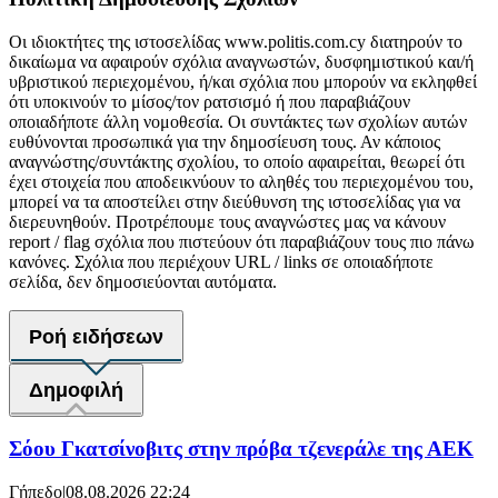
Οι ιδιοκτήτες της ιστοσελίδας www.politis.com.cy διατηρούν το
δικαίωμα να αφαιρούν σχόλια αναγνωστών, δυσφημιστικού και/ή
υβριστικού περιεχομένου, ή/και σχόλια που μπορούν να εκληφθεί
ότι υποκινούν το μίσος/τον ρατσισμό ή που παραβιάζουν
οποιαδήποτε άλλη νομοθεσία. Οι συντάκτες των σχολίων αυτών
ευθύνονται προσωπικά για την δημοσίευση τους. Αν κάποιος
αναγνώστης/συντάκτης σχολίου, το οποίο αφαιρείται, θεωρεί ότι
έχει στοιχεία που αποδεικνύουν το αληθές του περιεχομένου του,
μπορεί να τα αποστείλει στην διεύθυνση της ιστοσελίδας για να
διερευνηθούν. Προτρέπουμε τους αναγνώστες μας να κάνουν
report / flag σχόλια που πιστεύουν ότι παραβιάζουν τους πιο πάνω
κανόνες. Σχόλια που περιέχουν URL / links σε οποιαδήποτε
σελίδα, δεν δημοσιεύονται αυτόματα.
Ροή ειδήσεων
Δημοφιλή
Σόου Γκατσίνοβιτς στην πρόβα τζενεράλε της ΑΕΚ
Γήπεδο
|
08.08.2026 22:24