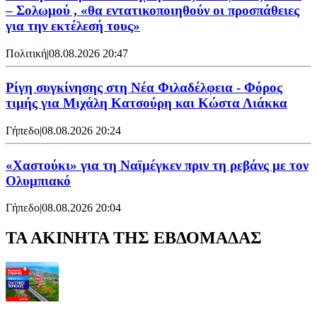
– Σολωμού , «θα εντατικοποιηθούν οι προσπάθειες
για την εκτέλεσή τους»
Πολιτική
|
08.08.2026 20:47
Ρίγη συγκίνησης στη Νέα Φιλαδέλφεια - Φόρος
τιμής για Μιχάλη Κατσούρη και Κώστα Λιάκκα
Γήπεδο
|
08.08.2026 20:24
«Χαστούκι» για τη Ναϊμέγκεν πριν τη ρεβάνς με τον
Ολυμπιακό
Γήπεδο
|
08.08.2026 20:04
ΤΑ ΑΚΙΝΗΤΑ ΤΗΣ ΕΒΔΟΜΑΔΑΣ