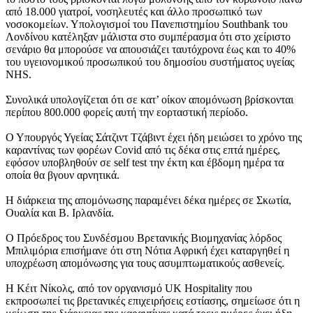
από 18.000 γιατροί, νοσηλευτές και άλλο προσωπικό των
νοσοκομείων. Υπολογισμοί του Πανεπιστημίου Southbank του
Λονδίνου κατέληξαν μάλιστα στο συμπέρασμα ότι στο χείριστο
σενάριο θα μπορούσε να απουσιάζει ταυτόχρονα έως και το 40%
του υγειονομικού προσωπικού του δημοσίου συστήματος υγείας
NHS.
Συνολικά υπολογίζεται ότι σε κατ’ οίκον απομόνωση βρίσκονται
περίπου 800.000 φορείς αυτή την εορταστική περίοδο.
Ο Υπουργός Υγείας Σάτζιντ Τζάβιντ έχει ήδη μειώσει το χρόνο της
καραντίνας των φορέων Covid από τις δέκα στις επτά ημέρες,
εφόσον υποβληθούν σε self test την έκτη και έβδομη ημέρα τα
οποία θα βγουν αρνητικά.
Η διάρκεια της απομόνωσης παραμένει δέκα ημέρες σε Σκωτία,
Ουαλία και Β. Ιρλανδία.
Ο Πρόεδρος του Συνδέσμου Βρετανικής Βιομηχανίας λόρδος
Μπιλιμόρια επισήμανε ότι στη Νότια Αφρική έχει καταργηθεί η
υποχρέωση απομόνωσης για τους ασυμπτωματικούς ασθενείς.
Η Κέιτ Νίκολς, από τον οργανισμό UK Hospitality που
εκπροσωπεί τις βρετανικές επιχειρήσεις εστίασης, σημείωσε ότι η