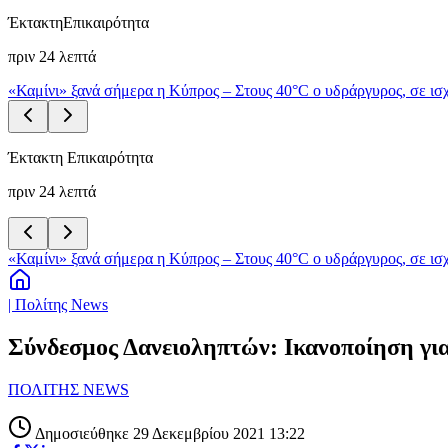
Έκτακτη
Επικαιρότητα
πριν 24 λεπτά
«Καμίνι» ξανά σήμερα η Κύπρος – Στους 40°C ο υδράργυρος, σε ισχ
Έκτακτη Επικαιρότητα
πριν 24 λεπτά
«Καμίνι» ξανά σήμερα η Κύπρος – Στους 40°C ο υδράργυρος, σε ισχ
| Πολίτης News
Σύνδεσμος Δανειοληπτών: Ικανοποίηση για
ΠΟΛΙΤΗΣ NEWS
Δημοσιεύθηκε 29 Δεκεμβρίου 2021 13:22