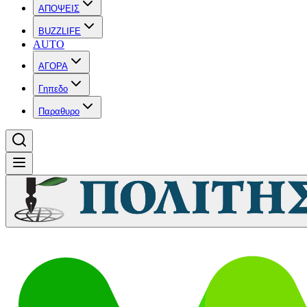
ΑΠΟΨΕΙΣ
BUZZLIFE
AUTO
ΑΓΟΡΑ
Γηπεδο
Παραθυρο