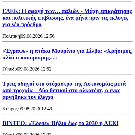
ΕΔΕΚ: Η σφαγή των… παλιών - Μάχη επικράτησης
και πολιτικής επιβίωσης, ένα μήνα πριν τις εκλογές
για νέο πρόεδρο
Πολιτική
|
09.08.2026 12:56
«Έγραψε» η ατάκα Μουρίνιο για Σίλβα: «Χρήσιμος,
αλλά ο κακομοίρης...»
Γήπεδο
|
09.08.2026 12:52
Τρεις οδηγοί στο στόχαστρο της Αστυνομίας μετά
από τροχαία – Δύο θετικοί στο αλκοτέστ, ο ένας
αρνήθηκε τον έλεγχο
Κύπρος
|
09.08.2026 12:49
ΒΙΝΤΕΟ: «Έδεσε» Πήλιο έως το 2030 η ΑΕΚ!
Γήπεδο
|
09.08.2026 12:33