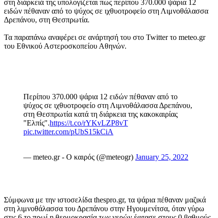
στη διάρκειά της υπολογίζεται πως περίπου 370.000 ψάρια 12
ειδών πέθαναν από το ψύχος σε ιχθυοτροφείο στη Λιμνοθάλασσα
Δρεπάνου, στη Θεσπρωτία.
Τα παραπάνω αναφέρει σε ανάρτησή του στο Twitter το meteo.gr
του Εθνικού Αστεροσκοπείου Αθηνών.
Περίπου 370.000 ψάρια 12 ειδών πέθαναν από το
ψύχος σε ιχθυοτροφείο στη Λιμνοθάλασσα Δρεπάνου,
στη Θεσπρωτία κατά τη διάρκεια της κακοκαιρίας
"Ελπίς".
https://t.co/rYKvLZP8vT
pic.twitter.com/pUbS15kCiA
— meteo.gr - Ο καιρός (@meteogr)
January 25, 2022
Σύμφωνα με την ιστοσελίδα thespro.gr, τα ψάρια πέθαναν μαζικά
στη λιμνοθάλασσα του Δρεπάνου στην Ηγουμενίτσα, όταν γύρω
στις 6 το πρωί η θερμοκρασία των νερών έφτασε στους 0 βαθμούς