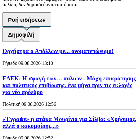
σελίδα, δεν δημοσιεύονται αυτόματα.
Ροή ειδήσεων
Δημοφιλή
Ορχήστρα o Aπόλλων με... ονοματεπώνυμο!
Γήπεδο
|
09.08.2026 13:10
ΕΔΕΚ: Η σφαγή των… παλιών - Μάχη επικράτησης
και πολιτικής επιβίωσης, ένα μήνα πριν τις εκλογές
για νέο πρόεδρο
Πολιτική
|
09.08.2026 12:56
«Έγραψε» η ατάκα Μουρίνιο για Σίλβα: «Χρήσιμος,
αλλά ο κακομοίρης...»
Γήπεδο
|
09.08.2026 12:52