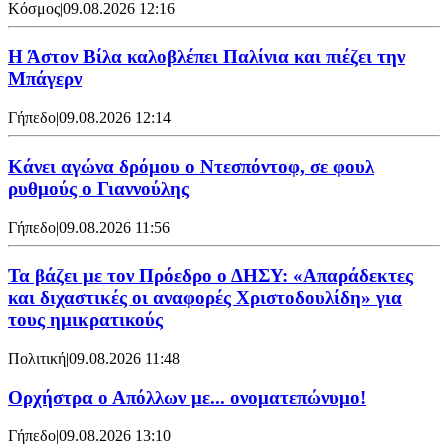
Κόσμος
|
09.08.2026 12:16
Η Άστον Βίλα καλοβλέπει Παλίνια και πιέζει την
Μπάγερν
Γήπεδο
|
09.08.2026 12:14
Kάνει αγώνα δρόμου ο Ντεσπόντοφ, σε φουλ
ρυθμούς ο Γιαννούλης
Γήπεδο
|
09.08.2026 11:56
Τα βάζει με τον Πρόεδρο ο ΔΗΣΥ: «Απαράδεκτες
και διχαστικές οι αναφορές Χριστοδουλίδη» για
τους ημικρατικούς
Πολιτική
|
09.08.2026 11:48
Ορχήστρα o Aπόλλων με... ονοματεπώνυμο!
Γήπεδο
|
09.08.2026 13:10