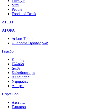
Lifestyle
Viral
People
Food and Drink
AUTO
ΑΓΟΡΑ
Δελτια Τυπου
Φυλλαδια Προσφορων
Γηπεδο
Κυπρος
Ελλαδα
Διεθνη
Καλαθοσφαιρα
Αλλα Σπορ
Ντριμπλες
Αποψεις
Παραθυρο
Ατζεντα
Επικαιρα