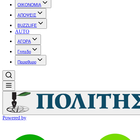
OIKONOMIA
ΑΠΟΨΕΙΣ
BUZZLIFE
AUTO
ΑΓΟΡΑ
Γηπεδο
Παραθυρο
Powered by