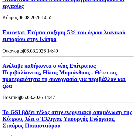
εργασίες
Κύπρος
|
06.08.2026 14:55
Eurostat: Ετήσια αύξηση 5% του όγκου λιανικού
εμπορίου στην Κύπρο
Οικονομία
|
06.08.2026 14:49
Ανέλαβε καθήκοντα ο νέος Επίτροπος
Περιβάλλοντος, Ηλίας Μυριάνθους - Θέτει ως
προτεραιότητα τη συνεργασία για περιβάλλον και
ζώα
Πολιτική
|
06.08.2026 14:47
Το GSI βάζει τέλος στην ενεργειακή απομόνωση της
Κύπρου, λέει ο Έλληνας Υπουργός Ενέργειας,
Σταύρος Παπασταύρου