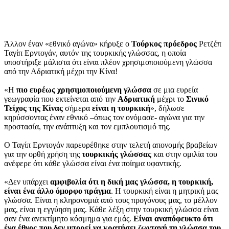
Άλλον έναν «εθνικό αγώνα» κήρυξε ο
Τούρκος πρόεδρος
Ρετζέπ
Ταγίπ Ερντογάν, αυτόν της τουρκικής γλώσσας, η οποία
υποστήριξε μάλιστα ότι είναι πλέον χρησιμοποιούμενη γλώσσα
από την Αδριατική μέχρι την Κίνα!
«Η
πιο ευρέως χρησιμοποιούμενη γλώσσα
σε μια ευρεία
γεωγραφία που εκτείνεται από την
Αδριατική
μέχρι το
Σινικό
Τείχος της Κίνας
σήμερα
είναι η τουρκική
», δήλωσε
κηρύσσοντας έναν εθνικό –όπως τον ονόμασε- αγώνα για την
προστασία, την ανάπτυξη και τον εμπλουτισμό της.
Ο Ταγίπ Ερντογάν παρευρέθηκε στην τελετή απονομής βραβείων
για την ορθή χρήση της
τουρκικής γλώσσας
και στην ομιλία του
ανέφερε ότι κάθε γλώσσα είναι ένα ποίημα υφαντικής.
«Δεν υπάρχει
αμφιβολία ότι η δική μας γλώσσα, η τουρκική,
είναι ένα άλλο όμορφο πράγμα
. Η τουρκική είναι η μητρική μας
γλώσσα. Είναι η κληρονομιά από τους προγόνους μας, το μέλλον
μας, είναι η εγγύηση μας. Κάθε λέξη στην τουρκική γλώσσα είναι
σαν ένα ανεκτίμητο κόσμημα για εμάς.
Είναι αναπόφευκτο ότι
ένα έθνος που δεν μπορεί να κρατήσει ζωντανή τη γλώσσα του