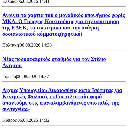
Ελλάδα
|
06.08.2026 14:41
Ανοίγει τα χαρτιά του ο μοναδικός υποψήφιος χωρίς
ΜΚΔ: Ο Γιώργος Κουττούκης για την υποτίμηση
της ΕΔΕΚ, τα εσωτερικά και την ανάγκη
σοσιαλιστικού κόμματος(ηχητικό)
Πολιτική
|
06.08.2026 14:38
Νέος ποδοσφαιρικός σταθμός για τον Στέλιο
Αντρέου
Γήπεδο
|
06.08.2026 14:37
Αιχμές Υπουργείου Δικαιοσύνης κατά Ισότητας για
Κεντρικές Φυλακές : «Για τελευταία φορά
απαντούμε στις επαναλαμβανόμενες επιστολές της
συντεχνίας»
Κύπρος
|
06.08.2026 14:32