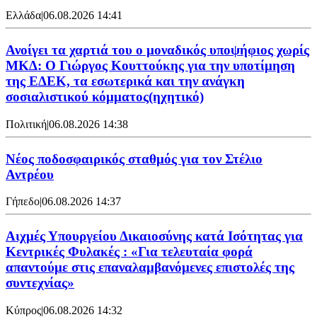
Ελλάδα
|
06.08.2026 14:41
Ανοίγει τα χαρτιά του ο μοναδικός υποψήφιος χωρίς
ΜΚΔ: Ο Γιώργος Κουττούκης για την υποτίμηση
της ΕΔΕΚ, τα εσωτερικά και την ανάγκη
σοσιαλιστικού κόμματος(ηχητικό)
Πολιτική
|
06.08.2026 14:38
Νέος ποδοσφαιρικός σταθμός για τον Στέλιο
Αντρέου
Γήπεδο
|
06.08.2026 14:37
Αιχμές Υπουργείου Δικαιοσύνης κατά Ισότητας για
Κεντρικές Φυλακές : «Για τελευταία φορά
απαντούμε στις επαναλαμβανόμενες επιστολές της
συντεχνίας»
Κύπρος
|
06.08.2026 14:32