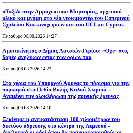
«Ταξίδι στην Αμμόχωστο»: Μαρτυρίες, αρχειακό
υλικό και μνήμη στο νέο ντοκιμαντέρ του Εσπερινού
Σχολείου Κοκκινοχωρίων και του UCLan Cyprus
Παράθυρο
|
06.08.2026 14:27
Αμετακίνητος ο Δήμος Λατσιών-Γερίου: «Όχι» στις
δομές ανηλίκων εντός των ορίων του
Κύπρος
|
06.08.2026 14:22
Στα χέρια του Υπουργού Άμυνας το πόρισμα για την
πυρκαγιά στο Πεδίο Βολής Καλού Χωριού –
Αναμένει την ολοκλήρωση της ποινικής έρευνας
Κύπρος
|
06.08.2026 14:10
Ξεκίνησε η αντικατάσταση 100 χιλιομέτρων του
δικτύου ύδρευσης στο κέντρο της Λεμεσού -
Αναλυτικά οι οδοί όπου θα πραγματοποιηθούν οι