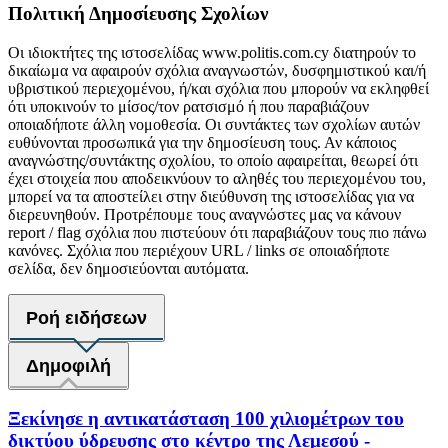
Πολιτική Δημοσίευσης Σχολίων
Οι ιδιοκτήτες της ιστοσελίδας www.politis.com.cy διατηρούν το
δικαίωμα να αφαιρούν σχόλια αναγνωστών, δυσφημιστικού και/ή
υβριστικού περιεχομένου, ή/και σχόλια που μπορούν να εκληφθεί
ότι υποκινούν το μίσος/τον ρατσισμό ή που παραβιάζουν
οποιαδήποτε άλλη νομοθεσία. Οι συντάκτες των σχολίων αυτών
ευθύνονται προσωπικά για την δημοσίευση τους. Αν κάποιος
αναγνώστης/συντάκτης σχολίου, το οποίο αφαιρείται, θεωρεί ότι
έχει στοιχεία που αποδεικνύουν το αληθές του περιεχομένου του,
μπορεί να τα αποστείλει στην διεύθυνση της ιστοσελίδας για να
διερευνηθούν. Προτρέπουμε τους αναγνώστες μας να κάνουν
report / flag σχόλια που πιστεύουν ότι παραβιάζουν τους πιο πάνω
κανόνες. Σχόλια που περιέχουν URL / links σε οποιαδήποτε
σελίδα, δεν δημοσιεύονται αυτόματα.
Ροή ειδήσεων
Δημοφιλή
Ξεκίνησε η αντικατάσταση 100 χιλιομέτρων του
δικτύου ύδρευσης στο κέντρο της Λεμεσού -