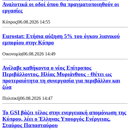
Αναλυτικά οι οδοί όπου θα πραγματοποιηθούν οι
εργασίες
Κύπρος
|
06.08.2026 14:55
Eurostat: Ετήσια αύξηση 5% του όγκου λιανικού
εμπορίου στην Κύπρο
Οικονομία
|
06.08.2026 14:49
Ανέλαβε καθήκοντα ο νέος Επίτροπος
Περιβάλλοντος, Ηλίας Μυριάνθους - Θέτει ως
προτεραιότητα τη συνεργασία για περιβάλλον και
ζώα
Πολιτική
|
06.08.2026 14:47
Το GSI βάζει τέλος στην ενεργειακή απομόνωση της
Κύπρου, λέει ο Έλληνας Υπουργός Ενέργειας,
Σταύρος Παπασταύρου