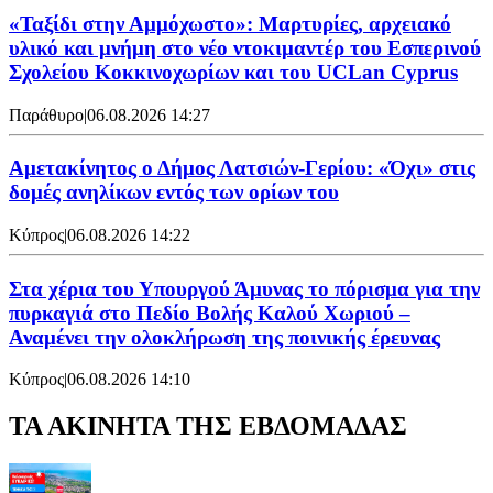
«Ταξίδι στην Αμμόχωστο»: Μαρτυρίες, αρχειακό
υλικό και μνήμη στο νέο ντοκιμαντέρ του Εσπερινού
Σχολείου Κοκκινοχωρίων και του UCLan Cyprus
Παράθυρο
|
06.08.2026 14:27
Αμετακίνητος ο Δήμος Λατσιών-Γερίου: «Όχι» στις
δομές ανηλίκων εντός των ορίων του
Κύπρος
|
06.08.2026 14:22
Στα χέρια του Υπουργού Άμυνας το πόρισμα για την
πυρκαγιά στο Πεδίο Βολής Καλού Χωριού –
Αναμένει την ολοκλήρωση της ποινικής έρευνας
Κύπρος
|
06.08.2026 14:10
ΤΑ ΑΚΙΝΗΤΑ ΤΗΣ ΕΒΔΟΜΑΔΑΣ