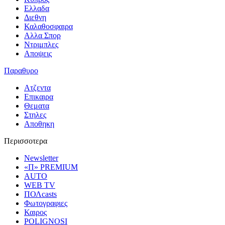
Ελλαδα
Διεθνη
Καλαθοσφαιρα
Αλλα Σπορ
Ντριμπλες
Αποψεις
Παραθυρο
Ατζεντα
Επικαιρα
Θεματα
Στηλες
Αποθηκη
Περισσοτερα
Newsletter
«Π» PREMIUM
AUTO
WEB TV
ΠΟΛcasts
Φωτογραφιες
Καιρος
POLIGNOSI