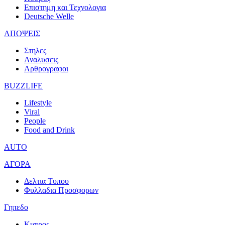
Επιστημη και Τεχνολογια
Deutsche Welle
ΑΠΟΨΕΙΣ
Στηλες
Αναλυσεις
Αρθρογραφοι
BUZZLIFE
Lifestyle
Viral
People
Food and Drink
AUTO
ΑΓΟΡΑ
Δελτια Τυπου
Φυλλαδια Προσφορων
Γηπεδο
Κυπρος