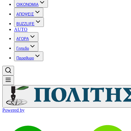
OIKONOMIA
ΑΠΟΨΕΙΣ
BUZZLIFE
AUTO
ΑΓΟΡΑ
Γηπεδο
Παραθυρο
Powered by