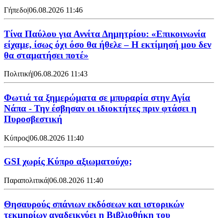
Γήπεδο
|
06.08.2026 11:46
Τίνα Παύλου για Αννίτα Δημητρίου: «Επικοινωνία
είχαμε, ίσως όχι όσο θα ήθελε – Η εκτίμησή μου δεν
θα σταματήσει ποτέ»
Πολιτική
|
06.08.2026 11:43
Φωτιά τα ξημερώματα σε μπυραρία στην Αγία
Νάπα - Την έσβησαν οι ιδιοκτήτες πριν φτάσει η
Πυροσβεστική
Κύπρος
|
06.08.2026 11:40
GSI χωρίς Κύπρο αξιωματούχο;
Παραπολιτικά
|
06.08.2026 11:40
Θησαυρούς σπάνιων εκδόσεων και ιστορικών
τεκμηρίων αναδεικνύει η Βιβλιοθήκη του