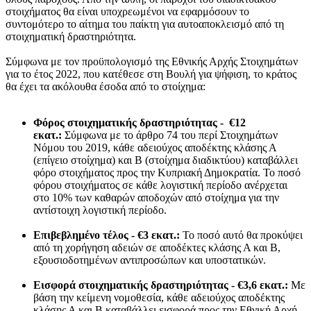
στοιχήματος θα είναι υποχρεωμένοι να εφαρμόσουν το
συντομότερο το αίτημα του παίκτη για αυτοαποκλεισμό από τη
στοιχηματική δραστηριότητα.
Σύμφωνα με τον προϋπολογισμό της Εθνικής Αρχής Στοιχημάτων
για το έτος 2022, που κατέθεσε στη Βουλή για ψήφιση, το κράτος
θα έχει τα ακόλουθα έσοδα από το στοίχημα:
Φόρος στοιχηματικής δραστηριότητας - €12
εκατ.:
Σύμφωνα με το άρθρο 74 του περί Στοιχημάτων
Νόμου του 2019, κάθε αδειούχος αποδέκτης κλάσης Α
(επίγειο στοίχημα) και Β (στοίχημα διαδικτύου) καταβάλλει
φόρο στοιχήματος προς την Κυπριακή Δημοκρατία. Το ποσό
φόρου στοιχήματος σε κάθε λογιστική περίοδο ανέρχεται
στο 10% των καθαρών αποδοχών από στοίχημα για την
αντίστοιχη λογιστική περίοδο.
Επιβεβλημένο τέλος - €3 εκατ.:
Το ποσό αυτό θα προκύψει
από τη χορήγηση αδειών σε αποδέκτες κλάσης Α και Β,
εξουσιοδοτημένων αντιπροσώπων και υποστατικών.
Εισφορά στοιχηματικής δραστηριότητας - €3,6 εκατ.:
Με
βάση την κείμενη νομοθεσία, κάθε αδειούχος αποδέκτης
κλάσης Α και Β καταβάλλει εισφορά προς την Εθνική Αρχή