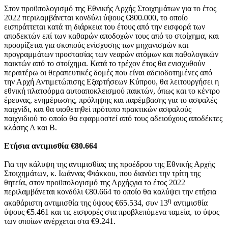
Στον προϋπολογισμό της Εθνικής Αρχής Στοιχημάτων για το έτος
2022 περιλαμβάνεται κονδύλι ύψους €800.000, το οποίο
εισπράττεται κατά τη διάρκεια του έτους από την εισφορά των
αποδεκτών επί των καθαρών αποδοχών τους από το στοίχημα, και
προορίζεται για σκοπούς ενίσχυσης των μηχανισμών και
προγραμμάτων προστασίας των νεαρών ατόμων και παθολογικών
παικτών από το στοίχημα. Κατά το τρέχον έτος θα ενισχυθούν
περαιτέρω οι θεραπευτικές δομές που είναι αδειοδοτημένες από
την Αρχή Αντιμετώπισης Εξαρτήσεων Κύπρου, θα λειτουργήσει η
εθνική πλατφόρμα αυτοαποκλεισμού παικτών, όπως και το κέντρο
έρευνας, ενημέρωσης, πρόληψης και παρέμβασης για το ασφαλές
παιχνίδι, και θα υιοθετηθεί πρότυπο πρακτικών ασφαλούς
παιχνιδιού το οποίο θα εφαρμοστεί από τους αδειούχους αποδέκτες
κλάσης Α και Β.
Ετήσια αντιμισθία €80.664
Για την κάλυψη της αντιμισθίας της προέδρου της Εθνικής Αρχής
Στοιχημάτων, κ. Ιωάννας Φιάκκου, που διανύει την τρίτη της
θητεία, στον προϋπολογισμό της Αρχήςγια το έτος 2022
περιλαμβάνεται κονδύλι €80.664 το οποίο θα καλύψει την ετήσια
η
ακαθάριστη αντιμισθία της ύψους €65.534, συν 13
αντιμισθία
ύψους €5.461 και τις εισφορές στα προβλεπόμενα ταμεία, το ύψος
των οποίων ανέρχεται στα €9.241.