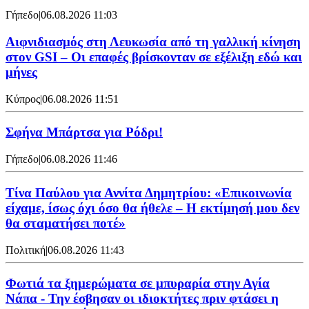
Γήπεδο
|
06.08.2026 11:03
Αιφνιδιασμός στη Λευκωσία από τη γαλλική κίνηση
στον GSI – Οι επαφές βρίσκονταν σε εξέλιξη εδώ και
μήνες
Κύπρος
|
06.08.2026 11:51
Σφήνα Μπάρτσα για Ρόδρι!
Γήπεδο
|
06.08.2026 11:46
Τίνα Παύλου για Αννίτα Δημητρίου: «Επικοινωνία
είχαμε, ίσως όχι όσο θα ήθελε – Η εκτίμησή μου δεν
θα σταματήσει ποτέ»
Πολιτική
|
06.08.2026 11:43
Φωτιά τα ξημερώματα σε μπυραρία στην Αγία
Νάπα - Την έσβησαν οι ιδιοκτήτες πριν φτάσει η