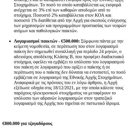
Στοιχημάτων. Το ποσό το οποίο καταβάλλεται ως εισφορά
ανέρχεται σε 3% επί των καθαρών αποδοχών από το
στοίχημα. Ποσοστό 2% καταβάλλεται στον ΚΟΑ και
ποσοστό 1% διατίθεται από την Αρχή για σκοπούς ενίσχυσης
των μηχανισμών και προγραμμάτων προστασίας των νεαρών
ατόμων και παθολογικών παικτών.
Λογαριασμοί παικτών - €500.000:
Σύμφωνα πάντα με την
κείμενη νομοθεσία, σε περίπτωση που στον λογαριασμό
παίκτη δεν σημειωθεί συναλλαγή για περίοδο 24 μηνών, ο
αδειούχος αποδέκτης Κλάσης Β, που προφέρει διαδικτυακό
στοίχημα, οφείλει να εμβάζει το υπόλοιπο του λογαριασμού
του παίκτη σε λογαριασμό που ορίζει ο παίκτης ή σε
περίπτωση που ο παίκτης δεν δύναται να εντοπιστεί, το ποσό
εμβάζεται σε λογαριασμό της Εθνικής Αρχής Στοιχημάτων.
Αναφορικά με τις πρόνοιες του εν λόγω άρθρου, η Αρχή
εξέδωσε οδηγία στις 18/12/2021, με την οποία κάλεσε τους
παρόχους ηλεκτρονικού στοιχήματος να μεταφέρουν το
υπόλοιπο των αδρανών λογαριασμών στον τραπεζικό
λογαριασμό της Αρχής που τηρείται σε πιστωτικό ίδρυμα.
€800.000 για τζογαδόρους