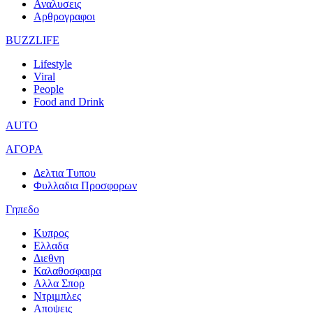
Αναλυσεις
Αρθρογραφοι
BUZZLIFE
Lifestyle
Viral
People
Food and Drink
AUTO
ΑΓΟΡΑ
Δελτια Τυπου
Φυλλαδια Προσφορων
Γηπεδο
Κυπρος
Ελλαδα
Διεθνη
Καλαθοσφαιρα
Αλλα Σπορ
Ντριμπλες
Αποψεις