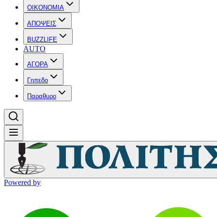
OIKONOMIA
ΑΠΟΨΕΙΣ
BUZZLIFE
AUTO
ΑΓΟΡΑ
Γηπεδο
Παραθυρο
Powered by