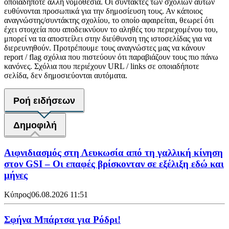
οποιαδήποτε άλλη νομοθεσία. Οι συντάκτες των σχολίων αυτών
ευθύνονται προσωπικά για την δημοσίευση τους. Αν κάποιος
αναγνώστης/συντάκτης σχολίου, το οποίο αφαιρείται, θεωρεί ότι
έχει στοιχεία που αποδεικνύουν το αληθές του περιεχομένου του,
μπορεί να τα αποστείλει στην διεύθυνση της ιστοσελίδας για να
διερευνηθούν. Προτρέπουμε τους αναγνώστες μας να κάνουν
report / flag σχόλια που πιστεύουν ότι παραβιάζουν τους πιο πάνω
κανόνες. Σχόλια που περιέχουν URL / links σε οποιαδήποτε
σελίδα, δεν δημοσιεύονται αυτόματα.
Ροή ειδήσεων
Δημοφιλή
Αιφνιδιασμός στη Λευκωσία από τη γαλλική κίνηση
στον GSI – Οι επαφές βρίσκονταν σε εξέλιξη εδώ και
μήνες
Κύπρος
|
06.08.2026 11:51
Σφήνα Μπάρτσα για Ρόδρι!