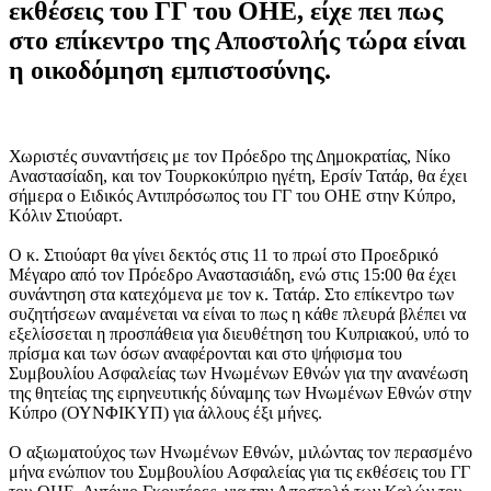
εκθέσεις του ΓΓ του ΟΗΕ, είχε πει πως
στο επίκεντρο της Αποστολής τώρα είναι
η οικοδόμηση εμπιστοσύνης.
Χωριστές συναντήσεις με τον Πρόεδρο της Δημοκρατίας, Νίκο
Αναστασίαδη, και τον Τουρκοκύπριο ηγέτη, Ερσίν Τατάρ, θα έχει
σήμερα ο Ειδικός Αντιπρόσωπος του ΓΓ του ΟΗΕ στην Κύπρο,
Κόλιν Στιούαρτ.
Ο κ. Στιούαρτ θα γίνει δεκτός στις 11 το πρωί στο Προεδρικό
Μέγαρο από τον Πρόεδρο Αναστασιάδη, ενώ στις 15:00 θα έχει
συνάντηση στα κατεχόμενα με τον κ. Τατάρ. Στο επίκεντρο των
συζητήσεων αναμένεται να είναι το πως η κάθε πλευρά βλέπει να
εξελίσσεται η προσπάθεια για διευθέτηση του Κυπριακού, υπό το
πρίσμα και των όσων αναφέρονται και στο ψήφισμα του
Συμβουλίου Ασφαλείας των Ηνωμένων Εθνών για την ανανέωση
της θητείας της ειρηνευτικής δύναμης των Ηνωμένων Εθνών στην
Κύπρο (ΟΥΝΦΙΚΥΠ) για άλλους έξι μήνες.
Ο αξιωματούχος των Ηνωμένων Εθνών, μιλώντας τον περασμένο
μήνα ενώπιον του Συμβουλίου Ασφαλείας για τις εκθέσεις του ΓΓ