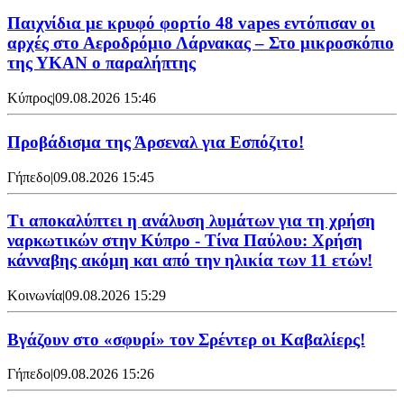
Παιχνίδια με κρυφό φορτίο 48 vapes εντόπισαν οι
αρχές στο Αεροδρόμιο Λάρνακας – Στο μικροσκόπιο
της ΥΚΑΝ ο παραλήπτης
Κύπρος
|
09.08.2026 15:46
Προβάδισμα της Άρσεναλ για Εσπόζιτο!
Γήπεδο
|
09.08.2026 15:45
Τι αποκαλύπτει η ανάλυση λυμάτων για τη χρήση
ναρκωτικών στην Κύπρο - Τίνα Παύλου: Χρήση
κάνναβης ακόμη και από την ηλικία των 11 ετών!
Κοινωνία
|
09.08.2026 15:29
Bγάζουν στο «σφυρί» τον Σρέντερ οι Καβαλίερς!
Γήπεδο
|
09.08.2026 15:26