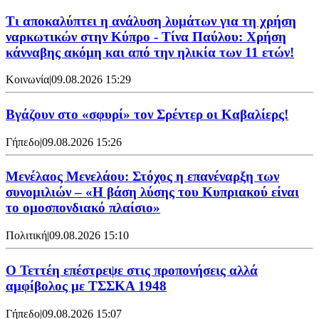
Τι αποκαλύπτει η ανάλυση λυμάτων για τη χρήση
ναρκωτικών στην Κύπρο - Τίνα Παύλου: Χρήση
κάνναβης ακόμη και από την ηλικία των 11 ετών!
Κοινωνία
|
09.08.2026 15:29
Bγάζουν στο «σφυρί» τον Σρέντερ οι Καβαλίερς!
Γήπεδο
|
09.08.2026 15:26
Μενέλαος Μενελάου: Στόχος η επανέναρξη των
συνομιλιών – «Η βάση λύσης του Κυπριακού είναι
το ομοσπονδιακό πλαίσιο»
Πολιτική
|
09.08.2026 15:10
Ο Τεττέη επέστρεψε στις προπονήσεις αλλά
αμφίβολος με ΤΣΣΚΑ 1948
Γήπεδο
|
09.08.2026 15:07