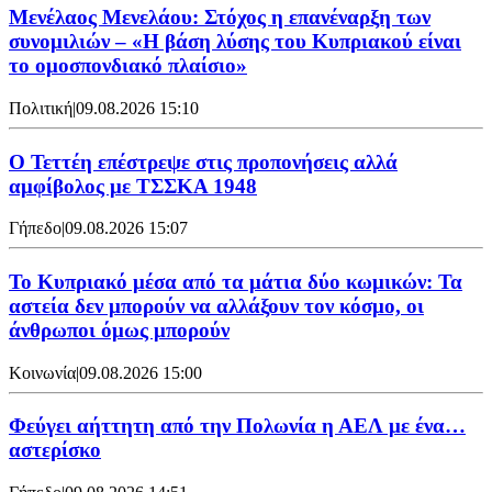
Μενέλαος Μενελάου: Στόχος η επανέναρξη των
συνομιλιών – «Η βάση λύσης του Κυπριακού είναι
το ομοσπονδιακό πλαίσιο»
Πολιτική
|
09.08.2026 15:10
Ο Τεττέη επέστρεψε στις προπονήσεις αλλά
αμφίβολος με ΤΣΣΚΑ 1948
Γήπεδο
|
09.08.2026 15:07
Το Κυπριακό μέσα από τα μάτια δύο κωμικών: Τα
αστεία δεν μπορούν να αλλάξουν τον κόσμο, οι
άνθρωποι όμως μπορούν
Κοινωνία
|
09.08.2026 15:00
Φεύγει αήττητη από την Πολωνία η ΑΕΛ με ένα…
αστερίσκο