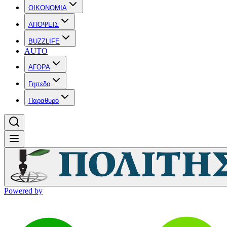
OIKONOMIA
ΑΠΟΨΕΙΣ
BUZZLIFE
AUTO
ΑΓΟΡΑ
Γηπεδο
Παραθυρο
Powered by