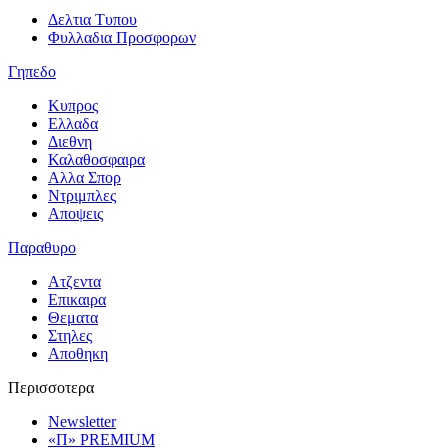
Δελτια Τυπου
Φυλλαδια Προσφορων
Γηπεδο
Κυπρος
Ελλαδα
Διεθνη
Καλαθοσφαιρα
Αλλα Σπορ
Ντριμπλες
Αποψεις
Παραθυρο
Ατζεντα
Επικαιρα
Θεματα
Στηλες
Αποθηκη
Περισσοτερα
Newsletter
«Π» PREMIUM