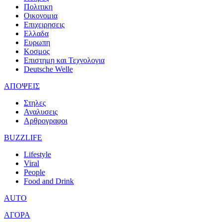
Πολιτικη
Οικονομια
Επιχειρησεις
Ελλαδα
Ευρωπη
Κοσμος
Επιστημη και Τεχνολογια
Deutsche Welle
ΑΠΟΨΕΙΣ
Στηλες
Αναλυσεις
Αρθρογραφοι
BUZZLIFE
Lifestyle
Viral
People
Food and Drink
AUTO
ΑΓΟΡΑ