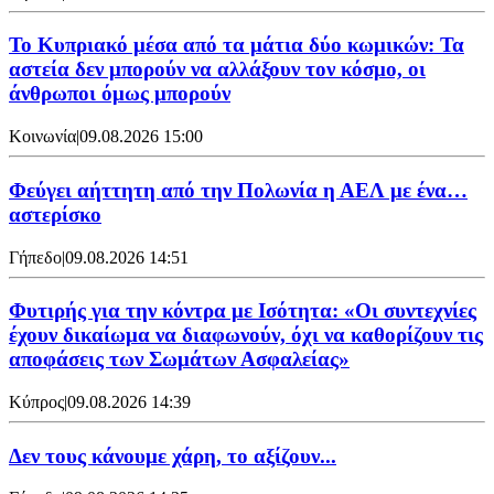
Το Κυπριακό μέσα από τα μάτια δύο κωμικών: Τα
αστεία δεν μπορούν να αλλάξουν τον κόσμο, οι
άνθρωποι όμως μπορούν
Κοινωνία
|
09.08.2026 15:00
Φεύγει αήττητη από την Πολωνία η ΑΕΛ με ένα…
αστερίσκο
Γήπεδο
|
09.08.2026 14:51
Φυτιρής για την κόντρα με Ισότητα: «Οι συντεχνίες
έχουν δικαίωμα να διαφωνούν, όχι να καθορίζουν τις
αποφάσεις των Σωμάτων Ασφαλείας»
Κύπρος
|
09.08.2026 14:39
Δεν τους κάνουμε χάρη, το αξίζουν...