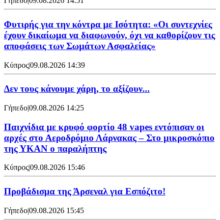
Γήπεδο
|
09.08.2026 14:51
Φυτιρής για την κόντρα με Ισότητα: «Οι συντεχνίες
έχουν δικαίωμα να διαφωνούν, όχι να καθορίζουν τις
αποφάσεις των Σωμάτων Ασφαλείας»
Κύπρος
|
09.08.2026 14:39
Δεν τους κάνουμε χάρη, το αξίζουν...
Γήπεδο
|
09.08.2026 14:25
Παιχνίδια με κρυφό φορτίο 48 vapes εντόπισαν οι
αρχές στο Αεροδρόμιο Λάρνακας – Στο μικροσκόπιο
της ΥΚΑΝ ο παραλήπτης
Κύπρος
|
09.08.2026 15:46
Προβάδισμα της Άρσεναλ για Εσπόζιτο!
Γήπεδο
|
09.08.2026 15:45