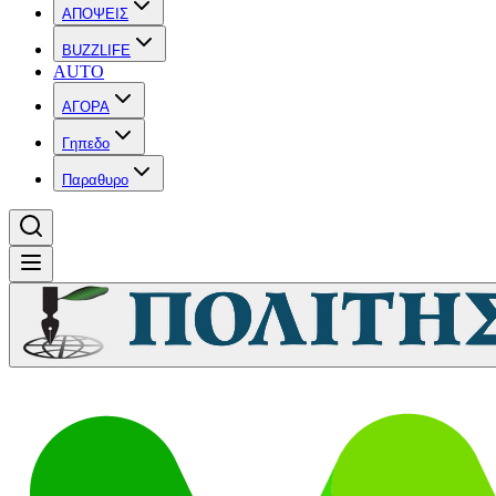
ΑΠΟΨΕΙΣ
BUZZLIFE
AUTO
ΑΓΟΡΑ
Γηπεδο
Παραθυρο