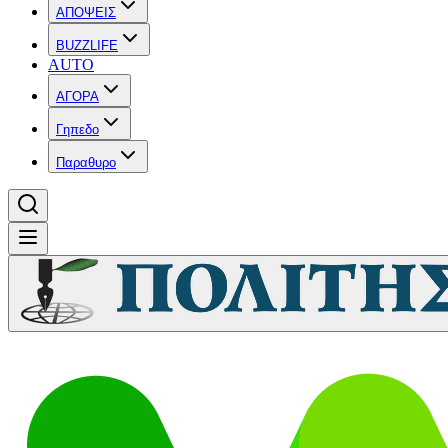
ΑΠΟΨΕΙΣ
BUZZLIFE
AUTO
ΑΓΟΡΑ
Γηπεδο
Παραθυρο