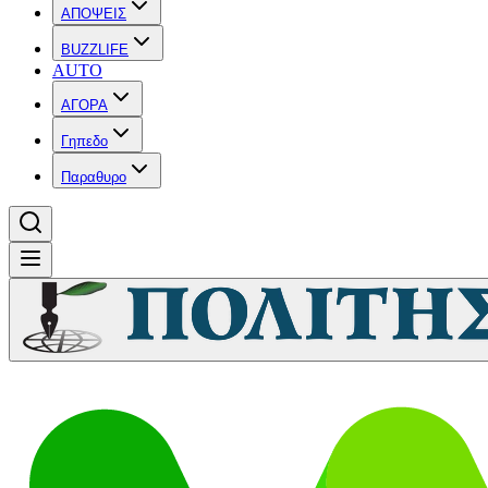
ΑΠΟΨΕΙΣ
BUZZLIFE
AUTO
ΑΓΟΡΑ
Γηπεδο
Παραθυρο