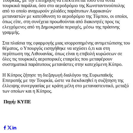
Τουρκίας, με την επιτήρηση να επεκτείνεται τόσο στα νότια
τουρκικά παράλια, όσο στο αεροδρόμιο της Κωνσταντινούπολης
από το οποίο αναχωρούν χιλιάδες παράτυπων Αφρικανών
μεταναστών με κατεύθυνση το αεροδρόμιο της Τύμπου, οι οποίοι,
όπως είπε, στη συνέχεια προωθούνται από διακινητές προς τις
ελεγχόμενες από τη Δημοκρατία περιοχές, μέσω της πράσινης
γραμμής.
Στα πλαίσια της εφαρμογής μιας ισορροπημένης αντιμετώπισης του
θέματος, ο Υπουργός εισηγήθηκε να ισχύσει ό,τι και στη
περίπτωση της Λιθουανίας, όπως είναι η επιβολή κυρώσεων σε
όλες τις τουρκικές αεροπορικές εταιρείες που μεταφέρουν
συστηματικά παράτυπους μετανάστες στην κατεχόμενη Κύπρο.
Η Κύπρος ζήτησε τη διεξαγωγή διαλόγου της Ευρωπαϊκής
Επιτροπής με την Τουρκία, ώστε να διεκδικηθεί η συζήτηση της
έλλειψης συνεργασίας με κράτη μέλη στο μεταναστευτικό, μεταξύ
των οποίων και η Κύπρος.
Πηγή: ΚΥΠΕ