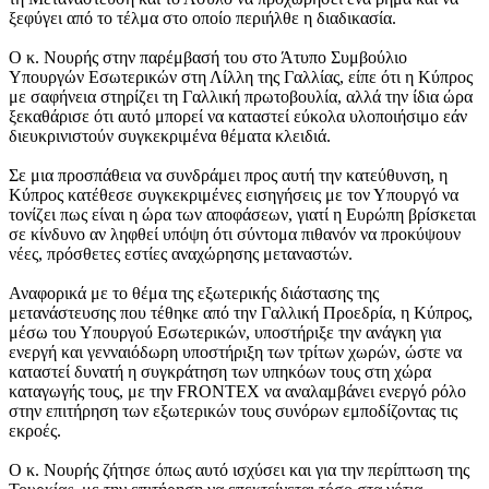
ξεφύγει από το τέλμα στο οποίο περιήλθε η διαδικασία.
Ο κ. Νουρής στην παρέμβασή του στο Άτυπο Συμβούλιο
Υπουργών Εσωτερικών στη Λίλλη της Γαλλίας, είπε ότι η Κύπρος
με σαφήνεια στηρίζει τη Γαλλική πρωτοβουλία, αλλά την ίδια ώρα
ξεκαθάρισε ότι αυτό μπορεί να καταστεί εύκολα υλοποιήσιμο εάν
διευκρινιστούν συγκεκριμένα θέματα κλειδιά.
Σε μια προσπάθεια να συνδράμει προς αυτή την κατεύθυνση, η
Κύπρος κατέθεσε συγκεκριμένες εισηγήσεις με τον Υπουργό να
τονίζει πως είναι η ώρα των αποφάσεων, γιατί η Ευρώπη βρίσκεται
σε κίνδυνο αν ληφθεί υπόψη ότι σύντομα πιθανόν να προκύψουν
νέες, πρόσθετες εστίες αναχώρησης μεταναστών.
Αναφορικά με το θέμα της εξωτερικής διάστασης της
μετανάστευσης που τέθηκε από την Γαλλική Προεδρία, η Κύπρος,
μέσω του Υπουργού Εσωτερικών, υποστήριξε την ανάγκη για
ενεργή και γενναιόδωρη υποστήριξη των τρίτων χωρών, ώστε να
καταστεί δυνατή η συγκράτηση των υπηκόων τους στη χώρα
καταγωγής τους, με την FRONTEX να αναλαμβάνει ενεργό ρόλο
στην επιτήρηση των εξωτερικών τους συνόρων εμποδίζοντας τις
εκροές.
Ο κ. Νουρής ζήτησε όπως αυτό ισχύσει και για την περίπτωση της