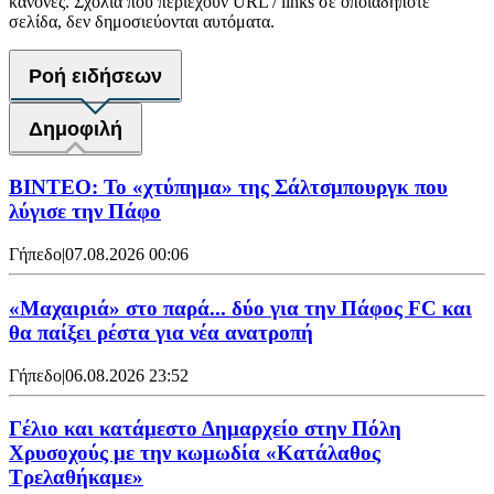
κανόνες. Σχόλια που περιέχουν URL / links σε οποιαδήποτε
σελίδα, δεν δημοσιεύονται αυτόματα.
Ροή ειδήσεων
Δημοφιλή
ΒΙΝΤΕΟ: Το «χτύπημα» της Σάλτσμπουργκ που
λύγισε την Πάφο
Γήπεδο
|
07.08.2026 00:06
«Μαχαιριά» στο παρά... δύο για την Πάφος FC και
θα παίξει ρέστα για νέα ανατροπή
Γήπεδο
|
06.08.2026 23:52
Γέλιο και κατάμεστο Δημαρχείο στην Πόλη
Χρυσοχούς με την κωμωδία «Κατάλαθος
Τρελαθήκαμε»