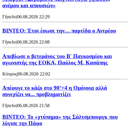
ανέμου και απουσιών»
Γήπεδο
|
06.08.2026 22:29
ΒΙΝΤΕΟ: Έτσι έσωσε την… παρτίδα ο Αντρέου
Γήπεδο
|
06.08.2026 22:08
Απεβίωσε ο βετεράνος του Β' Παγκοσμίου και
αγωνιστής της ΕΟΚΑ, Παύλος Μ. Κασάπης
Κύπρος
|
06.08.2026 22:02
Απέφυγε το κάζο στο 90’+4 η Ομόνοια αλλά
συνεχίζει να... προβληματίζει
Γήπεδο
|
06.08.2026 21:58
ΒΙΝΤΕΟ: Το «χτύπημα» της Σάλτσμπουργκ που
λύγισε την Πάφο