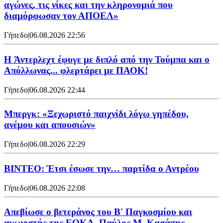
αγώνες, τις νίκες και την κληρονομιά που
διαμόρφωσαν τον ΑΠΟΕΛ»
Γήπεδο
|
06.08.2026 22:56
H Άντερλεχτ έφυγε με διπλό από την Τούμπα και ο
Απόλλωνας... φλερτάρει με ΠΑΟΚ!
Γήπεδο
|
06.08.2026 22:44
Μπεργκ: «Ξεχωριστό παιχνίδι λόγω γηπέδου,
ανέμου και απουσιών»
Γήπεδο
|
06.08.2026 22:29
ΒΙΝΤΕΟ: Έτσι έσωσε την… παρτίδα ο Αντρέου
Γήπεδο
|
06.08.2026 22:08
Απεβίωσε ο βετεράνος του Β' Παγκοσμίου και
αγωνιστής της ΕΟΚΑ, Παύλος Μ. Κασάπης