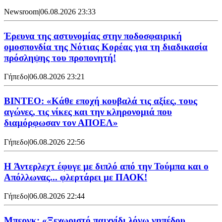
Newsroom
|
06.08.2026 23:33
Έρευνα της αστυνομίας στην ποδοσφαιρική
ομοσπονδία της Νότιας Κορέας για τη διαδικασία
πρόσληψης του προπονητή!
Γήπεδο
|
06.08.2026 23:21
ΒΙΝΤΕΟ: «Κάθε εποχή κουβαλά τις αξίες, τους
αγώνες, τις νίκες και την κληρονομιά που
διαμόρφωσαν τον ΑΠΟΕΛ»
Γήπεδο
|
06.08.2026 22:56
H Άντερλεχτ έφυγε με διπλό από την Τούμπα και ο
Απόλλωνας... φλερτάρει με ΠΑΟΚ!
Γήπεδο
|
06.08.2026 22:44
Μπεργκ: «Ξεχωριστό παιχνίδι λόγω γηπέδου,