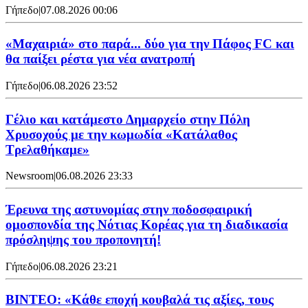
Γήπεδο
|
07.08.2026 00:06
«Μαχαιριά» στο παρά... δύο για την Πάφος FC και
θα παίξει ρέστα για νέα ανατροπή
Γήπεδο
|
06.08.2026 23:52
Γέλιο και κατάμεστο Δημαρχείο στην Πόλη
Χρυσοχούς με την κωμωδία «Κατάλαθος
Τρελαθήκαμε»
Newsroom
|
06.08.2026 23:33
Έρευνα της αστυνομίας στην ποδοσφαιρική
ομοσπονδία της Νότιας Κορέας για τη διαδικασία
πρόσληψης του προπονητή!
Γήπεδο
|
06.08.2026 23:21
ΒΙΝΤΕΟ: «Κάθε εποχή κουβαλά τις αξίες, τους