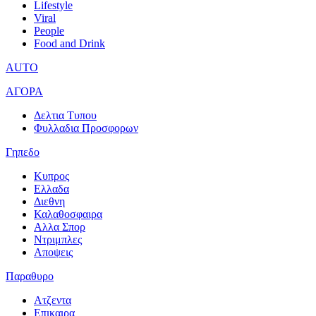
Lifestyle
Viral
People
Food and Drink
AUTO
ΑΓΟΡΑ
Δελτια Τυπου
Φυλλαδια Προσφορων
Γηπεδο
Κυπρος
Ελλαδα
Διεθνη
Καλαθοσφαιρα
Αλλα Σπορ
Ντριμπλες
Αποψεις
Παραθυρο
Ατζεντα
Επικαιρα