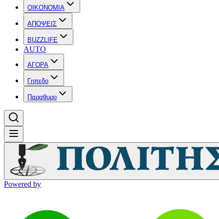
OIKONOMIA
ΑΠΟΨΕΙΣ
BUZZLIFE
AUTO
ΑΓΟΡΑ
Γηπεδο
Παραθυρο
Powered by