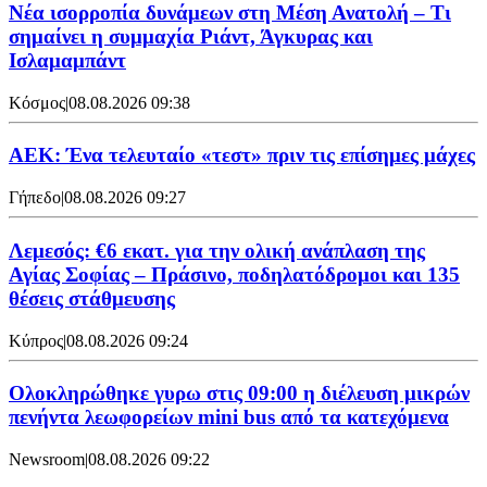
Νέα ισορροπία δυνάμεων στη Μέση Ανατολή – Τι
σημαίνει η συμμαχία Ριάντ, Άγκυρας και
Ισλαμαμπάντ
Κόσμος
|
08.08.2026 09:38
ΑΕΚ: Ένα τελευταίο «τεστ» πριν τις επίσημες μάχες
Γήπεδο
|
08.08.2026 09:27
Λεμεσός: €6 εκατ. για την ολική ανάπλαση της
Αγίας Σοφίας – Πράσινο, ποδηλατόδρομοι και 135
θέσεις στάθμευσης
Κύπρος
|
08.08.2026 09:24
Ολοκληρώθηκε γυρω στις 09:00 η διέλευση μικρών
πενήντα λεωφορείων mini bus από τα κατεχόμενα
Newsroom
|
08.08.2026 09:22