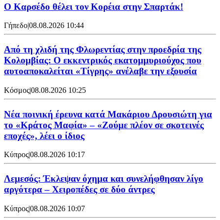
Ο Καρσέδο θέλει τον Κορέια στην Σπαρτάκ!
Γήπεδο
|
08.08.2026 10:44
Από τη χλιδή της Φλωρεντίας στην προεδρία της
Κολομβίας: Ο εκκεντρικός εκατομμυριούχος που
αυτοαποκαλείται «Τίγρης» ανέλαβε την εξουσία
Κόσμος
|
08.08.2026 10:25
Νέα ποινική έρευνα κατά Μακάριου Δρουσιώτη για
το «Κράτος Μαφία» – «Ζούμε πλέον σε σκοτεινές
εποχές», λέει ο ίδιος
Κύπρος
|
08.08.2026 10:17
Λεμεσός: Έκλεψαν όχημα και συνελήφθησαν λίγο
αργότερα – Χειροπέδες σε δύο άντρες
Κύπρος
|
08.08.2026 10:07