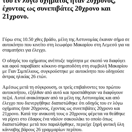
του εν λόγω οχήματος ήταν 20χρονος,
έχοντας ως συνεπιβάτες 20χρονο και
21χρονο.
Γύρω στις 10.50 χθες βράδυ, μέλη της Αστυνομίας έκαναν σήμα σε
αυτοκίνητο που κινείτο στη λεωφόρο Μακαρίου στη Λεμεσό για να
σταματήσει για έλεγχο.
Ο οδηγός του οχήματος ανέπτυξε ταχύτητα με σκοπό να διαφύγει
και αφού παραβίασε κόκκινο σηματοδότη στη συμβολή Μακαρίου
με Γιαν Σιμπέλιους, συγκρούστηκε με αυτοκίνητο που οδηγούσε
άντρας ηλικίας 26 ετών.
Αμέσως μετά τη σύγκρουση, οι τρείς επιβαίνοντες του πρώτου
αυτοκινήτου, εξήλθαν από αυτό και προσπάθησαν να διαφύγουν
πεζοί. Αυτοί ανακόπηκαν από τα μέλη της Αστυνομίας και από
έλεγχο που διενεργήθηκε διαπιστώθηκε ότι οδηγός του εν λόγω
οχήματος ήταν 20χρονος, έχοντας ως συνεπιβάτες 20χρονο και
21χρονο. Κατά την ανακοπή τους ο 20χρονος φέρεται να θεάθηκε
να ρίχνει στο έδαφος ένα νάιλον σακουλάκι το οποίο όπως
διαπιστώθηκε μετά που παραλήφθηκε, περιείχε ξηρή φυτική ύλη
κάνναβης βάρους 26 γραμμαρίων περίπου.