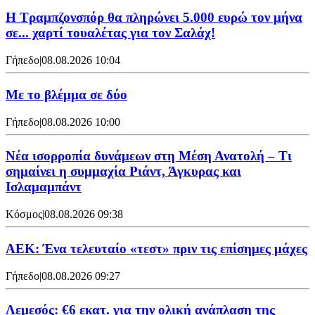
Η Τραμπζονσπόρ θα πληρώνει 5.000 ευρώ τον μήνα
σε... χαρτί τουαλέτας για τον Σαλάχ!
Γήπεδο
|
08.08.2026 10:04
Με το βλέμμα σε δύο
Γήπεδο
|
08.08.2026 10:00
Νέα ισορροπία δυνάμεων στη Μέση Ανατολή – Τι
σημαίνει η συμμαχία Ριάντ, Άγκυρας και
Ισλαμαμπάντ
Κόσμος
|
08.08.2026 09:38
ΑΕΚ: Ένα τελευταίο «τεστ» πριν τις επίσημες μάχες
Γήπεδο
|
08.08.2026 09:27
Λεμεσός: €6 εκατ. για την ολική ανάπλαση της