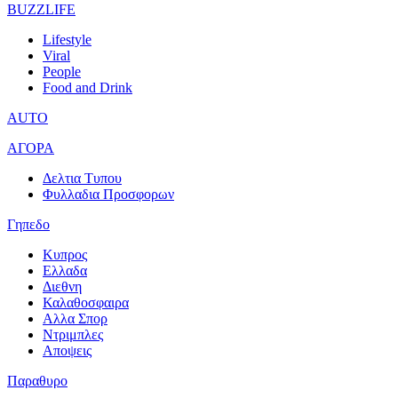
BUZZLIFE
Lifestyle
Viral
People
Food and Drink
AUTO
ΑΓΟΡΑ
Δελτια Τυπου
Φυλλαδια Προσφορων
Γηπεδο
Κυπρος
Ελλαδα
Διεθνη
Καλαθοσφαιρα
Αλλα Σπορ
Ντριμπλες
Αποψεις
Παραθυρο