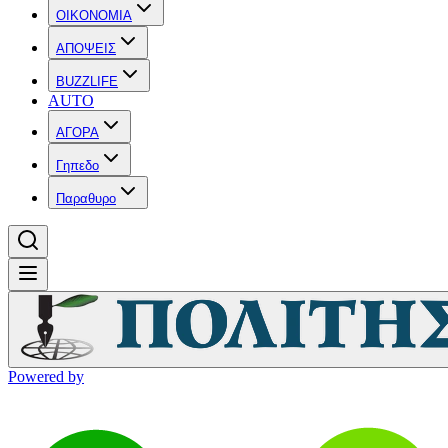
OIKONOMIA
ΑΠΟΨΕΙΣ
BUZZLIFE
AUTO
ΑΓΟΡΑ
Γηπεδο
Παραθυρο
Powered by