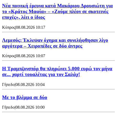
Νέα ποινική έρευνα κατά Μακάριου Δρουσιώτη για
το «Κράτος Μαφία» – «Ζούμε πλέον σε σκοτεινές
εποχές», λέει ο ίδιος
Κύπρος
|
08.08.2026 10:17
Λεμεσός: Έκλεψαν όχημα και συνελήφθησαν λίγο
αργότερα – Χειροπέδες σε δύο άντρες
Κύπρος
|
08.08.2026 10:07
Η Τραμπζονσπόρ θα πληρώνει 5.000 ευρώ τον μήνα
σε... χαρτί τουαλέτας για τον Σαλάχ!
Γήπεδο
|
08.08.2026 10:04
Με το βλέμμα σε δύο
Γήπεδο
|
08.08.2026 10:00