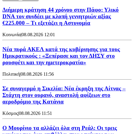
Διήμερη κράτηση 44 χρόνου στην Πάφο: Υλικό
DNA τον συνδέει με κλοπή γεννητριών αξίας
€225.000 – Τι εξετάζει η Αστυνομία
Κοινωνία
|
08.08.2026 12:01
Νέα πυρά ΑΚΕΛ κατά της κυβέρνησης για τους
Ημικρατικούς : «Ξεπέρασε και τον ΔΗΣΥ στο
ρουσφέτι και την ημετεροκρατία»
Πολιτική
|
08.08.2026 11:56
Σε συναγερμό η Σικελία: Νέα έκρηξη της Αίτνας –
Στάχτη στον ουρανό, αναστολή αφίξεων στο
αεροδρόμιο της Κατάνια
Κόσμος
|
08.08.2026 11:51
Ο Μουρίνιο τα αλλάζει όλα στη Ρεάλ: Οι τρεις