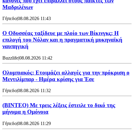
κανόνες που έχει επιβάλλει στους παίκτες των
Μαδριλένων
Γήπεδο
|
08.08.2026 11:43
Ο Οδυσσέας ταξίδευε με πλοίο των Βίκινγκς; Η
επιλογή του Νόλαν και η πραγματική μυκηναϊκή
ναυπηγική
Buzzlife
|
08.08.2026 11:42
Ολυμπιακός: Ετοιμάζει αλλαγές για την πρόκριση ο
Μεντιλίμπαρ - Ημέρα κρίσης για Έσε
Γήπεδο
|
08.08.2026 11:32
(ΒΙΝΤΕΟ) Με τρεις λέξεις έστειλε το δικό της
μήνυμα η Ομόνοια
Γήπεδο
|
08.08.2026 11:29