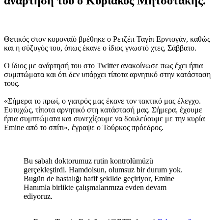
ανάρτηση του ο Κυριάκος Μητσοτάκης.
Θετικός στον κοροναϊό βρέθηκε ο Ρετζέπ Ταγίπ Ερντογάν, καθώς
και η σύζυγός του, όπως έκανε ο ίδιος γνωστό χτες, Σάββατο.
Ο ίδιος με ανάρτησή του στο Twitter ανακοίνωσε πως έχει ήπια
συμπτώματα και ότι δεν υπάρχει τίποτα αρνητικό στην κατάσταση
τους.
«Σήμερα το πρωί, ο γιατρός μας έκανε τον τακτικό μας έλεγχο.
Ευτυχώς, τίποτα αρνητικό στη κατάστασή μας. Σήμερα, έχουμε
ήπια συμπτώματα και συνεχίζουμε να δουλεύουμε με την κυρία
Emine από το σπίτι», έγραψε ο Τούρκος πρόεδρος.
Bu sabah doktorumuz rutin kontrolümüzü
gerçekleştirdi. Hamdolsun, olumsuz bir durum yok.
Bugün de hastalığı hafif şekilde geçiriyor, Emine
Hanımla birlikte çalışmalarımıza evden devam
ediyoruz.