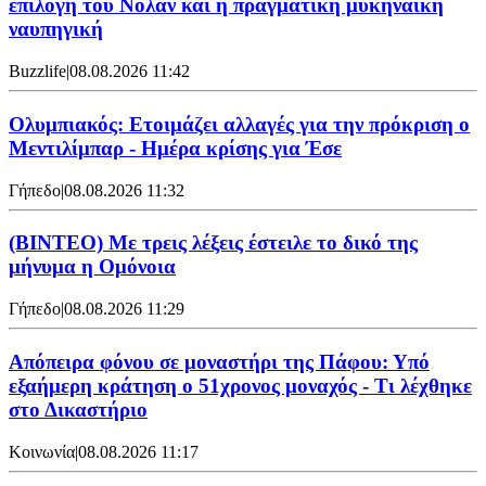
επιλογή του Νόλαν και η πραγματική μυκηναϊκή
ναυπηγική
Buzzlife
|
08.08.2026 11:42
Ολυμπιακός: Ετοιμάζει αλλαγές για την πρόκριση ο
Μεντιλίμπαρ - Ημέρα κρίσης για Έσε
Γήπεδο
|
08.08.2026 11:32
(ΒΙΝΤΕΟ) Με τρεις λέξεις έστειλε το δικό της
μήνυμα η Ομόνοια
Γήπεδο
|
08.08.2026 11:29
Απόπειρα φόνου σε μοναστήρι της Πάφου: Υπό
εξαήμερη κράτηση ο 51χρονος μοναχός - Τι λέχθηκε
στο Δικαστήριο
Κοινωνία
|
08.08.2026 11:17