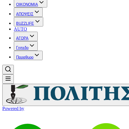
OIKONOMIA
ΑΠΟΨΕΙΣ
BUZZLIFE
AUTO
ΑΓΟΡΑ
Γηπεδο
Παραθυρο
Powered by