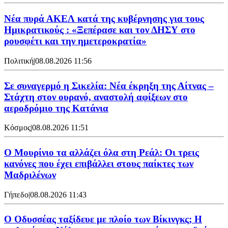
Νέα πυρά ΑΚΕΛ κατά της κυβέρνησης για τους
Ημικρατικούς : «Ξεπέρασε και τον ΔΗΣΥ στο
ρουσφέτι και την ημετεροκρατία»
Πολιτική
|
08.08.2026 11:56
Σε συναγερμό η Σικελία: Νέα έκρηξη της Αίτνας –
Στάχτη στον ουρανό, αναστολή αφίξεων στο
αεροδρόμιο της Κατάνια
Κόσμος
|
08.08.2026 11:51
Ο Μουρίνιο τα αλλάζει όλα στη Ρεάλ: Οι τρεις
κανόνες που έχει επιβάλλει στους παίκτες των
Μαδριλένων
Γήπεδο
|
08.08.2026 11:43
Ο Οδυσσέας ταξίδευε με πλοίο των Βίκινγκς; Η