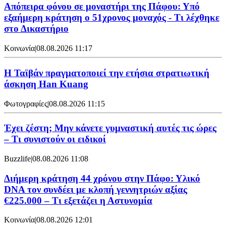
Απόπειρα φόνου σε μοναστήρι της Πάφου: Υπό
εξαήμερη κράτηση ο 51χρονος μοναχός - Τι λέχθηκε
στο Δικαστήριο
Κοινωνία
|
08.08.2026 11:17
Η Ταϊβάν πραγματοποιεί την ετήσια στρατιωτική
άσκηση Han Kuang
Φωτογραφίες
|
08.08.2026 11:15
Έχει ζέστη; Μην κάνετε γυμναστική αυτές τις ώρες
– Τι συνιστούν οι ειδικοί
Buzzlife
|
08.08.2026 11:08
Διήμερη κράτηση 44 χρόνου στην Πάφο: Υλικό
DNA τον συνδέει με κλοπή γεννητριών αξίας
€225.000 – Τι εξετάζει η Αστυνομία
Κοινωνία
|
08.08.2026 12:01