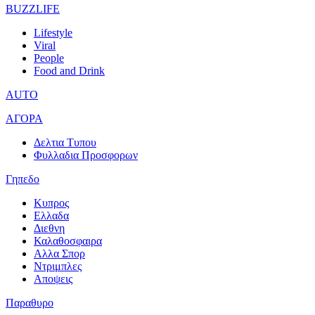
BUZZLIFE
Lifestyle
Viral
People
Food and Drink
AUTO
ΑΓΟΡΑ
Δελτια Τυπου
Φυλλαδια Προσφορων
Γηπεδο
Κυπρος
Ελλαδα
Διεθνη
Καλαθοσφαιρα
Αλλα Σπορ
Ντριμπλες
Αποψεις
Παραθυρο