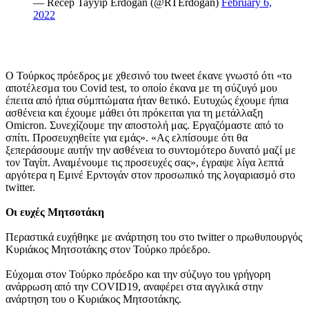
— Recep Tayyip Erdoğan (@RTErdogan)
February 6,
2022
Ο Τούρκος πρόεδρος με χθεσινό του tweet έκανε γνωστό ότι «το
αποτέλεσμα του Covid test, το οποίο έκανα με τη σύζυγό μου
έπειτα από ήπια σύμπτώματα ήταν θετικό. Ευτυχώς έχουμε ήπια
ασθένεια και έχουμε μάθει ότι πρόκειται για τη μετάλλαξη
Omicron. Συνεχίζουμε την αποστολή μας. Εργαζόμαστε από το
σπίτι. Προσευχηθείτε για εμάς». «Ας ελπίσουμε ότι θα
ξεπεράσουμε αυτήν την ασθένεια το συντομότερο δυνατό μαζί με
τον Ταγίπ. Αναμένουμε τις προσευχές σας», έγραψε λίγα λεπτά
αργότερα η Εμινέ Ερντογάν στον προσωπικό της λογαριασμό στο
twitter.
Οι ευχές Μητσοτάκη
Περαστικά ευχήθηκε με ανάρτηση του στο twitter ο πρωθυπουργός
Κυριάκος Μητσοτάκης στον Τούρκο πρόεδρο.
Εύχομαι στον Τούρκο πρόεδρο και την σύζυγο του γρήγορη
ανάρρωση από την COVID19, αναφέρει στα αγγλικά στην
ανάρτηση του ο Κυριάκος Μητσοτάκης.