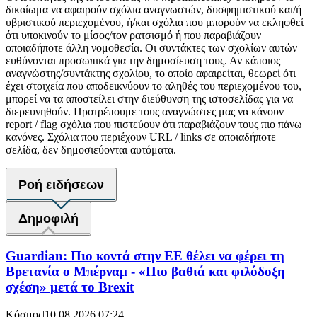
δικαίωμα να αφαιρούν σχόλια αναγνωστών, δυσφημιστικού και/ή
υβριστικού περιεχομένου, ή/και σχόλια που μπορούν να εκληφθεί
ότι υποκινούν το μίσος/τον ρατσισμό ή που παραβιάζουν
οποιαδήποτε άλλη νομοθεσία. Οι συντάκτες των σχολίων αυτών
ευθύνονται προσωπικά για την δημοσίευση τους. Αν κάποιος
αναγνώστης/συντάκτης σχολίου, το οποίο αφαιρείται, θεωρεί ότι
έχει στοιχεία που αποδεικνύουν το αληθές του περιεχομένου του,
μπορεί να τα αποστείλει στην διεύθυνση της ιστοσελίδας για να
διερευνηθούν. Προτρέπουμε τους αναγνώστες μας να κάνουν
report / flag σχόλια που πιστεύουν ότι παραβιάζουν τους πιο πάνω
κανόνες. Σχόλια που περιέχουν URL / links σε οποιαδήποτε
σελίδα, δεν δημοσιεύονται αυτόματα.
Ροή ειδήσεων
Δημοφιλή
Guardian: Πιο κοντά στην ΕΕ θέλει να φέρει τη
Βρετανία ο Μπέρναμ - «Πιο βαθιά και φιλόδοξη
σχέση» μετά το Brexit
Κόσμος
|
10.08.2026 07:24