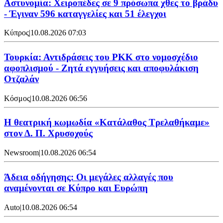
Αστυνομία: Χειροπέδες σε 9 πρόσωπα χθες το βράδυ
- Έγιναν 596 καταγγελίες και 51 έλεγχοι
Κύπρος
|
10.08.2026 07:03
Τουρκία: Αντιδράσεις του PKK στο νομοσχέδιο
αφοπλισμού - Ζητά εγγυήσεις και αποφυλάκιση
Οτζαλάν
Κόσμος
|
10.08.2026 06:56
Η θεατρική κωμωδία «Κατάλαθος Τρελαθήκαμε»
στον Δ. Π. Χρυσοχούς
Newsroom
|
10.08.2026 06:54
Άδεια οδήγησης: Οι μεγάλες αλλαγές που
αναμένονται σε Κύπρο και Ευρώπη
Auto
|
10.08.2026 06:54