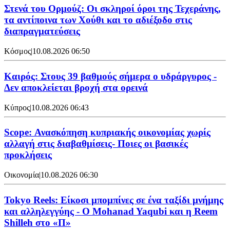
Στενά του Ορμούζ: Οι σκληροί όροι της Τεχεράνης,
τα αντίποινα των Χούθι και το αδιέξοδο στις
διαπραγματεύσεις
Κόσμος
|
10.08.2026 06:50
Καιρός: Στους 39 βαθμούς σήμερα ο υδράργυρος -
Δεν αποκλείεται βροχή στα ορεινά
Κύπρος
|
10.08.2026 06:43
Scope: Ανασκόπηση κυπριακής οικονομίας χωρίς
αλλαγή στις διαβαθμίσεις- Ποιες οι βασικές
προκλήσεις
Οικονομία
|
10.08.2026 06:30
Tokyo Reels: Είκοσι μπομπίνες σε ένα ταξίδι μνήμης
και αλληλεγγύης - Ο Mohanad Yaqubi και η Reem
Shilleh στο «Π»