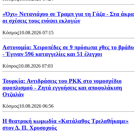
«Όχι» Νετανιάχου σε Τραμπ για τη Γάζα - Στα άκρα
οι σχέσεις τους ενόψει εκλογών
Κόσμος
|
10.08.2026 07:15
Αστυνομία: Χειροπέδες σε 9 πρόσωπα χθες το βράδυ
- Έγιναν 596 καταγγελίες και 51 έλεγχοι
Κύπρος
|
10.08.2026 07:03
Τουρκία: Αντιδράσεις του PKK στο νομοσχέδιο
αφοπλισμού - Ζητά εγγυήσεις και αποφυλάκιση
Οτζαλάν
Κόσμος
|
10.08.2026 06:56
Η θεατρική κωμωδία «Κατάλαθος Τρελαθήκαμε»
στον Δ. Π. Χρυσοχούς