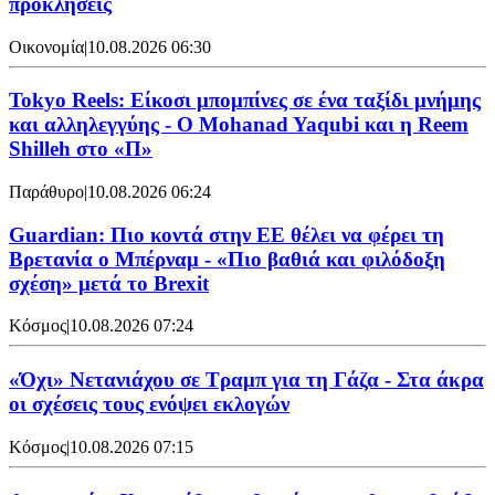
προκλήσεις
Οικονομία
|
10.08.2026 06:30
Tokyo Reels: Είκοσι μπομπίνες σε ένα ταξίδι μνήμης
και αλληλεγγύης - Ο Mohanad Yaqubi και η Reem
Shilleh στο «Π»
Παράθυρο
|
10.08.2026 06:24
Guardian: Πιο κοντά στην ΕΕ θέλει να φέρει τη
Βρετανία ο Μπέρναμ - «Πιο βαθιά και φιλόδοξη
σχέση» μετά το Brexit
Κόσμος
|
10.08.2026 07:24
«Όχι» Νετανιάχου σε Τραμπ για τη Γάζα - Στα άκρα
οι σχέσεις τους ενόψει εκλογών
Κόσμος
|
10.08.2026 07:15