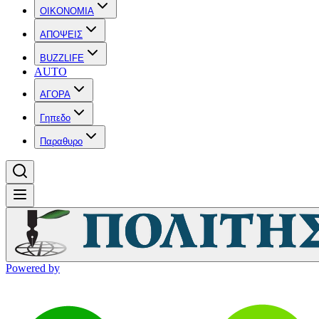
OIKONOMIA
ΑΠΟΨΕΙΣ
BUZZLIFE
AUTO
ΑΓΟΡΑ
Γηπεδο
Παραθυρο
Powered by