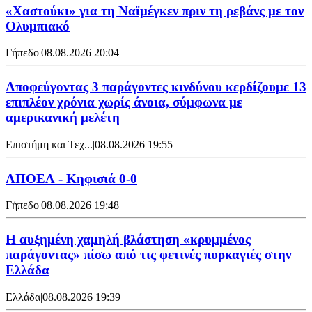
«Χαστούκι» για τη Ναϊμέγκεν πριν τη ρεβάνς με τον
Ολυμπιακό
Γήπεδο
|
08.08.2026 20:04
Αποφεύγοντας 3 παράγοντες κινδύνου κερδίζουμε 13
επιπλέον χρόνια χωρίς άνοια, σύμφωνα με
αμερικανική μελέτη
Επιστήμη και Τεχ...
|
08.08.2026 19:55
ΑΠΟΕΛ - Κηφισιά 0-0
Γήπεδο
|
08.08.2026 19:48
Η αυξημένη χαμηλή βλάστηση «κρυμμένος
παράγοντας» πίσω από τις φετινές πυρκαγιές στην
Ελλάδα
Ελλάδα
|
08.08.2026 19:39