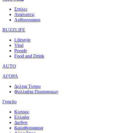
Στηλες
Αναλυσεις
Αρθρογραφοι
BUZZLIFE
Lifestyle
Viral
People
Food and Drink
AUTO
ΑΓΟΡΑ
Δελτια Τυπου
Φυλλαδια Προσφορων
Γηπεδο
Κυπρος
Ελλαδα
Διεθνη
Καλαθοσφαιρα