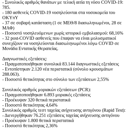
- Συνολικός αριθμός θανάτων με τελική αιτία τη νόσο COVID-19:
785.
- 180 ασθενείς COVID-19 νοσηλεύονται στα νοσοκομεία του
ΟΚΥπΥ
- 37 σε σοβαρή κατάσταση (1 σε ΜΕΘ/8 διασωληνωμένοι, 28 σε
ΜΑΦ)
- Ποσοστό νοσηλευόμενων χωρίς ιστορικό εμβολιασμού: 68,16%
- 32 post-COVID ασθενείς που έπαψαν να είναι μολυσματικοί
συνεχίζουν να νοσηλεύονται διασωληνωμένοι λόγω COVID σε
Μονάδα Εντατικής Θεραπείας.
Διαγνωστικές εξετάσεις:
- Πραγματοποιήθηκαν συνολικά 83.144 διαγνωστικές εξετάσεις
- Εντοπίστηκαν 2.120 νέα περιστατικά (σύνολο κρουσμάτων
288.063).
- Ποσοστό θετικότητας στο σύνολο των εξετάσεων 2,55%
Συνολικός αριθμός μοριακών εξετάσεων (PCR):
- Πραγματοποιήθηκαν 6.893 μοριακές εξετάσεις
- Προέκυψαν 320 θετικά περιστατικά
- Ποσοστό θετικότητας 4,64%
Συνολικός αριθμός τεστ ταχείας ανίχνευσης αντιγόνου (Rapid Test):
- Διενεργήθηκαν 76.251 εξετάσεις ταχείας ανίχνευσης αντιγόνου
- Προέκυψαν 1.800 θετικά περιστατικά
- Ποσοστό θετικότητας 2,36%