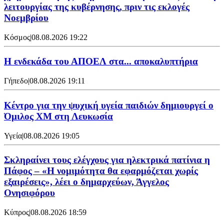
λειτουργίας της κυβέρνησης, πριν τις εκλογές
Νοεμβρίου
Κόσμος
|
08.08.2026 19:22
Η ενδεκάδα του ΑΠΟΕΛ στα... αποκαλυπτήρια
Γήπεδο
|
08.08.2026 19:11
Κέντρο για την ψυχική υγεία παιδιών δημιουργεί ο
Όμιλος XM στη Λευκωσία
Υγεία
|
08.08.2026 19:05
Σκληραίνει τους ελέγχους για ηλεκτρικά πατίνια η
Πάφος – «Η νομιμότητα θα εφαρμόζεται χωρίς
εξαιρέσεις», λέει ο δημαρχεύων, Άγγελος
Ονησιφόρου
Κύπρος
|
08.08.2026 18:59