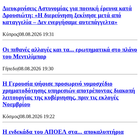
Διευκρινίσεις Αστυνομίας για ποινική έρευνα κατά
Δρουσιώτη: «Η διερεύνηση ξεκίνησε μετά από
καταγγελία – Δεν ενεργήσαμε αυτεπάγγελτα»
Κύπρος
|
08.08.2026 19:31
Οι πιθανές αλλαγές και τα... ερωτηματικά στο πλάνο
του Μεντιλίμπαρ
Γήπεδο
|
08.08.2026 19:30
Η Γερουσία ψήφισε προσωρινό νομοσχέδιο
χρηματοδότησης υπηρεσιών αποτρέποντας διακοπή
λειτουργίας της κυβέρνησης, πριν τις εκλογές
Νοεμβρίου
Κόσμος
|
08.08.2026 19:22
Η ενδεκάδα του ΑΠΟΕΛ στα... αποκαλυπτήρια