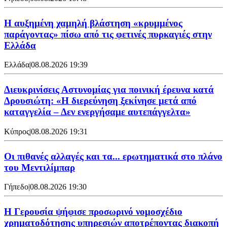
Η αυξημένη χαμηλή βλάστηση «κρυμμένος
παράγοντας» πίσω από τις φετινές πυρκαγιές στην
Ελλάδα
Ελλάδα
|
08.08.2026 19:39
Διευκρινίσεις Αστυνομίας για ποινική έρευνα κατά
Δρουσιώτη: «Η διερεύνηση ξεκίνησε μετά από
καταγγελία – Δεν ενεργήσαμε αυτεπάγγελτα»
Κύπρος
|
08.08.2026 19:31
Οι πιθανές αλλαγές και τα... ερωτηματικά στο πλάνο
του Μεντιλίμπαρ
Γήπεδο
|
08.08.2026 19:30
Η Γερουσία ψήφισε προσωρινό νομοσχέδιο
χρηματοδότησης υπηρεσιών αποτρέποντας διακοπή