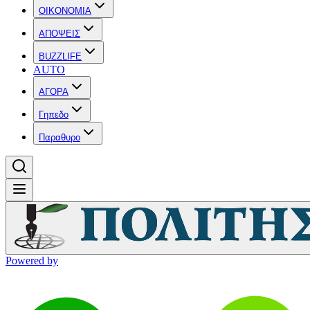
OIKONOMIA
ΑΠΟΨΕΙΣ
BUZZLIFE
AUTO
ΑΓΟΡΑ
Γηπεδο
Παραθυρο
Powered by