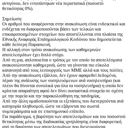
αντιγόνου, δεν εντοπίστηκαν νέα περιστατικά (ποσοστό
θετικότητας 0%).
Σημείωση:
Οι αριθμοί που αναφέρονται στην ανακοίνωση είναι ενδεικτικοί και
ενδέχεται να διαφοροποιούνται βάσει των τελικών και
επικαιροποιημένων στοιχείων που αποστέλλονται στα πλαίσια της
Εθνικής Αναφοράς Επιδημιολογικού Κινδύνου που δημοσιεύεται
κάθε δεύτερη Παρασκευή.
Η αλλαγή στον τρόπο ανακοίνωσης των καθημερινών
αποτελεσμάτων έχει διπλό στόχο.
Από τη μια, απλοποιείται ο τρόπος με τον οποίο τα αποτελέσματα
ανακοινώνονταν καθημερινά, ώστε να γίνονται πιο εύκολα
κατανοητά από τους λειτουργούς των ΜΜΕ αλλά και τους πολίτες
Από την ανακοίνωση εξάλλου, δεν έχουν αφαιρεθεί δεδομένα,
πέραν της ανάλυσης των νοσηλευόμενων ανά νοσηλευτήριο (και
πλέον θα δίνονται συνολικά για όλα τα νοσηλευτήρια) η οποία δεν
κρίνεται απαραίτητη αφού δεν δίνει ουσιαστικά στοιχεία σε σχέση
με την πορεία και την παρακολούθηση της πανδημίας.
Από την άλλη ομαδοποιούνται οι εξετάσεις που διενεργούνται ανά
κατηγορία πληθυσμού, ώστε να εξάγονται πιο σωστά
συμπεράσματα και σε επιστημονικό επίπεδο.
Για παράδειγμα, η βαρύτητα των αποτελεσμάτων και του ποσοστού
θετικότητας μέσω της διαδικασίας ιχνηλάτησης είναι διαφορετική
από τη βαρύτητα των αποτελεσμάτων που διενεργούνται