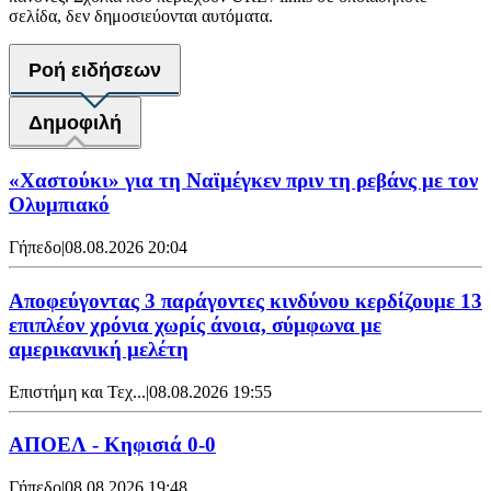
σελίδα, δεν δημοσιεύονται αυτόματα.
Ροή ειδήσεων
Δημοφιλή
«Χαστούκι» για τη Ναϊμέγκεν πριν τη ρεβάνς με τον
Ολυμπιακό
Γήπεδο
|
08.08.2026 20:04
Αποφεύγοντας 3 παράγοντες κινδύνου κερδίζουμε 13
επιπλέον χρόνια χωρίς άνοια, σύμφωνα με
αμερικανική μελέτη
Επιστήμη και Τεχ...
|
08.08.2026 19:55
ΑΠΟΕΛ - Κηφισιά 0-0
Γήπεδο
|
08.08.2026 19:48