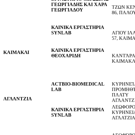
ΓΕΩΡΓΙΑΔΗΣ ΚΑΙ ΧΑΡΑ
TZΩΝ ΚΕ
ΓΕΩΡΓΙΑΔΟΥ
86, ΠΑΛΟ
ΚΛΙΝΙΚΑ ΕΡΓΑΣΤΗΡΙΑ
SYNLAB
ΑΓΙΟΥ ΙΛ
57, ΚΑΙΜ
ΚΛΙΝΙΚΑ ΕΡΓΑΣΤΗΡΙΑ
ΚΑΙΜΑΚΛΙ
ΘΕΟΧΑΡΙΔΗ
ΚΑΝΤΆΡΑΣ
ΚΑΙΜΑΚΛ
ACTBIO-BIOMEDICAL
ΚΥΡΗΝΕΊ
LAB
ΠΡΟΜΗΘΈ
ΠΛΑΤΥ
ΑΓΛΑΝΤΖΙΑ
ΑΓΛΑΝΤΖ
ΛΕΩΦΟΡΟ
ΚΛΙΝΙΚΑ ΕΡΓΑΣΤΗΡΙΑ
ΚΥΡΗΝΕΙΑ
SYNLAB
ΑΓΛΑΤΖΙ