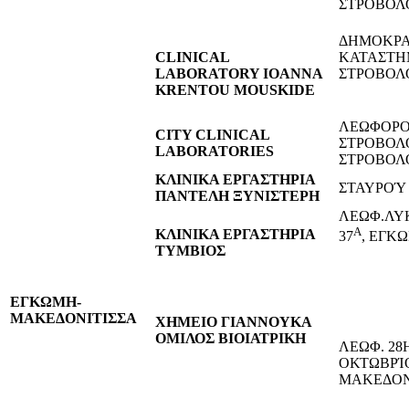
ΣΤΡΟΒΟΛ
ΔΗΜΟΚΡΑΤ
CLINICAL
ΚΑΤΑΣΤΗ
LABORATORY IOANNA
ΣΤΡΟΒΟΛ
KRENTOU MOUSKIDE
ΛΕΩΦΟΡ
CITY CLINICAL
ΣΤΡΟΒΟΛΟ
LABORATORIES
ΣΤΡΟΒΟΛ
ΚΛΙΝΙΚΑ ΕΡΓΑΣΤΗΡΙΑ
ΣΤΑΥΡΟΎ 
ΠΑΝΤΕΛΗ ΞΥΝΙΣΤΕΡΗ
ΛΕΩΦ.ΛΥ
Α
ΚΛΙΝΙΚΑ ΕΡΓΑΣΤΗΡΙΑ
37
, ΕΓΚ
ΤΥΜΒΙΟΣ
ΕΓΚΩΜΗ-
ΜΑΚΕΔΟΝΙΤΙΣΣΑ
ΧΗΜΕΙΟ ΓΙΑΝΝΟΥΚΑ
ΟΜΙΛΟΣ ΒΙΟΙΑΤΡΙΚΗ
ΛΕΩΦ. 28
ΟΚΤΩΒΡΊΟ
ΜΑΚΕΔΟΝ