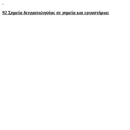
92 Σημεία δειγματοληψίας σε χημεία και εργαστήρια: