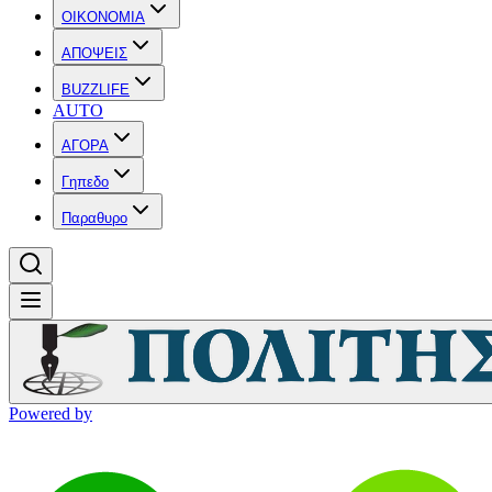
OIKONOMIA
ΑΠΟΨΕΙΣ
BUZZLIFE
AUTO
ΑΓΟΡΑ
Γηπεδο
Παραθυρο
Powered by