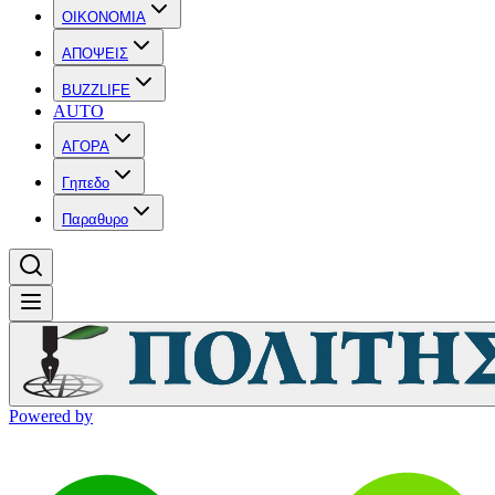
OIKONOMIA
ΑΠΟΨΕΙΣ
BUZZLIFE
AUTO
ΑΓΟΡΑ
Γηπεδο
Παραθυρο
Powered by