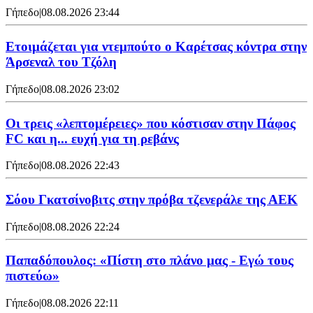
Γήπεδο
|
08.08.2026 23:44
Ετοιμάζεται για ντεμπούτο ο Καρέτσας κόντρα στην
Άρσεναλ του Τζόλη
Γήπεδο
|
08.08.2026 23:02
Οι τρεις «λεπτομέρειες» που κόστισαν στην Πάφος
FC και η... ευχή για τη ρεβάνς
Γήπεδο
|
08.08.2026 22:43
Σόου Γκατσίνοβιτς στην πρόβα τζενεράλε της ΑΕΚ
Γήπεδο
|
08.08.2026 22:24
Παπαδόπουλος: «Πίστη στο πλάνο μας - Εγώ τους
πιστεύω»
Γήπεδο
|
08.08.2026 22:11