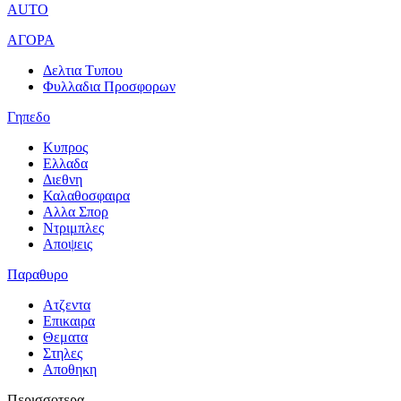
AUTO
ΑΓΟΡΑ
Δελτια Τυπου
Φυλλαδια Προσφορων
Γηπεδο
Κυπρος
Ελλαδα
Διεθνη
Καλαθοσφαιρα
Αλλα Σπορ
Ντριμπλες
Αποψεις
Παραθυρο
Ατζεντα
Επικαιρα
Θεματα
Στηλες
Αποθηκη
Περισσοτερα