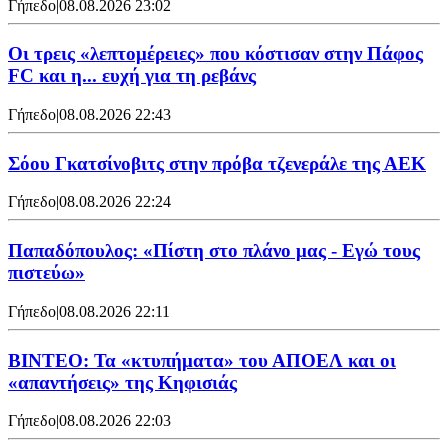
Γήπεδο
|
08.08.2026 23:02
Οι τρεις «λεπτομέρειες» που κόστισαν στην Πάφος
FC και η... ευχή για τη ρεβάνς
Γήπεδο
|
08.08.2026 22:43
Σόου Γκατσίνοβιτς στην πρόβα τζενεράλε της ΑΕΚ
Γήπεδο
|
08.08.2026 22:24
Παπαδόπουλος: «Πίστη στο πλάνο μας - Εγώ τους
πιστεύω»
Γήπεδο
|
08.08.2026 22:11
ΒΙΝΤΕΟ: Τα «κτυπήματα» του ΑΠΟΕΛ και οι
«απαντήσεις» της Κηφισιάς
Γήπεδο
|
08.08.2026 22:03