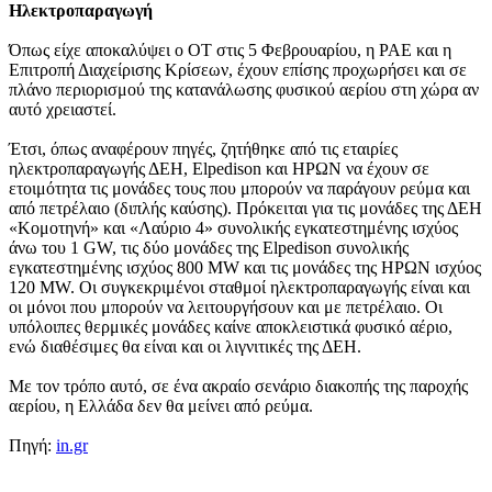
Ηλεκτροπαραγωγή
Όπως είχε αποκαλύψει ο ΟΤ στις 5 Φεβρουαρίου, η ΡΑΕ και η
Επιτροπή Διαχείρισης Κρίσεων, έχουν επίσης προχωρήσει και σε
πλάνο περιορισμού της κατανάλωσης φυσικού αερίου στη χώρα αν
αυτό χρειαστεί.
Έτσι, όπως αναφέρουν πηγές, ζητήθηκε από τις εταιρίες
ηλεκτροπαραγωγής ΔΕΗ, Elpedison και ΗΡΩΝ να έχουν σε
ετοιμότητα τις μονάδες τους που μπορούν να παράγουν ρεύμα και
από πετρέλαιο (διπλής καύσης). Πρόκειται για τις μονάδες της ΔΕΗ
«Κομοτηνή» και «Λαύριο 4» συνολικής εγκατεστημένης ισχύος
άνω του 1 GW, τις δύο μονάδες της Elpedison συνολικής
εγκατεστημένης ισχύος 800 MW και τις μονάδες της ΗΡΩΝ ισχύος
120 MW. Οι συγκεκριμένοι σταθμοί ηλεκτροπαραγωγής είναι και
οι μόνοι που μπορούν να λειτουργήσουν και με πετρέλαιο. Οι
υπόλοιπες θερμικές μονάδες καίνε αποκλειστικά φυσικό αέριο,
ενώ διαθέσιμες θα είναι και οι λιγνιτικές της ΔΕΗ.
Με τον τρόπο αυτό, σε ένα ακραίο σενάριο διακοπής της παροχής
αερίου, η Ελλάδα δεν θα μείνει από ρεύμα.
Πηγή:
in.gr