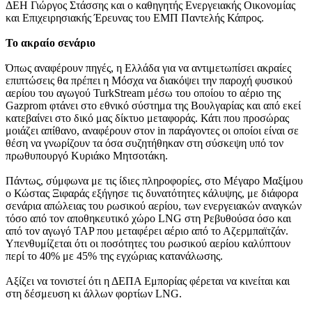
ΔΕΗ Γιώργος Στάσσης και ο καθηγητής Ενεργειακής Οικονομίας
και Επιχειρησιακής Έρευνας του ΕΜΠ Παντελής Κάπρος.
Το ακραίο σενάριο
Όπως αναφέρουν πηγές, η Ελλάδα για να αντιμετωπίσει ακραίες
επιπτώσεις θα πρέπει η Μόσχα να διακόψει την παροχή φυσικού
αερίου του αγωγού TurkStream μέσω του οποίου το αέριο της
Gazprom φτάνει στο εθνικό σύστημα της Βουλγαρίας και από εκεί
κατεβαίνει στο δικό μας δίκτυο μεταφοράς. Κάτι που προσώρας
μοιάζει απίθανο, αναφέρουν στον in παράγοντες οι οποίοι είναι σε
θέση να γνωρίζουν τα όσα συζητήθηκαν στη σύσκεψη υπό τον
πρωθυπουργό Κυριάκο Μητσοτάκη.
Πάντως, σύμφωνα με τις ίδιες πληροφορίες, στο Μέγαρο Μαξίμου
ο Κώστας Ξιφαράς εξήγησε τις δυνατότητες κάλυψης, με διάφορα
σενάρια απώλειας του ρωσικού αερίου, των ενεργειακών αναγκών
τόσο από τον αποθηκευτικό χώρο LNG στη Ρεβυθούσα όσο και
από τον αγωγό TAP που μεταφέρει αέριο από το Αζερμπαϊτζάν.
Υπενθυμίζεται ότι οι ποσότητες του ρωσικού αερίου καλύπτουν
περί το 40% με 45% της εγχώριας κατανάλωσης.
Αξίζει να τονιστεί ότι η ΔΕΠΑ Εμπορίας φέρεται να κινείται και
στη δέσμευση κι άλλων φορτίων LNG.