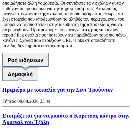
οποιαδήποτε άλλη νομοθεσία. Οι συντάκτες των σχολίων αυτών
ευθύνονται προσωπικά για την δημοσίευση τους. Αν κάποιος
αναγνώστης/συντάκτης σχολίου, το οποίο αφαιρείται, θεωρεί ότι
έχει στοιχεία που αποδεικνύουν το αληθές του περιεχομένου του,
μπορεί να τα αποστείλει στην διεύθυνση της ιστοσελίδας για να
διερευνηθούν. Προτρέπουμε τους αναγνώστες μας να κάνουν
report / flag σχόλια που πιστεύουν ότι παραβιάζουν τους πιο πάνω
κανόνες. Σχόλια που περιέχουν URL / links σε οποιαδήποτε
σελίδα, δεν δημοσιεύονται αυτόματα.
Ροή ειδήσεων
Δημοφιλή
Πρεμιέρα με ισοπαλία για την Σεντ Τρούιντεν
Γήπεδο
|
08.08.2026 23:44
Ετοιμάζεται για ντεμπούτο ο Καρέτσας κόντρα στην
Άρσεναλ του Τζόλη