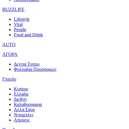
BUZZLIFE
Lifestyle
Viral
People
Food and Drink
AUTO
ΑΓΟΡΑ
Δελτια Τυπου
Φυλλαδια Προσφορων
Γηπεδο
Κυπρος
Ελλαδα
Διεθνη
Καλαθοσφαιρα
Αλλα Σπορ
Ντριμπλες
Αποψεις