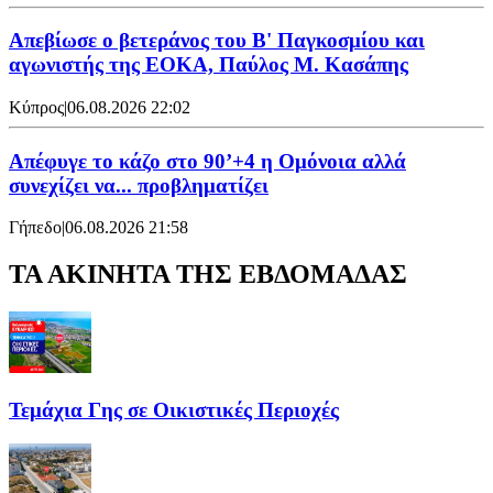
Απεβίωσε ο βετεράνος του Β' Παγκοσμίου και
αγωνιστής της ΕΟΚΑ, Παύλος Μ. Κασάπης
Κύπρος
|
06.08.2026 22:02
Απέφυγε το κάζο στο 90’+4 η Ομόνοια αλλά
συνεχίζει να... προβληματίζει
Γήπεδο
|
06.08.2026 21:58
ΤΑ ΑΚΙΝΗΤΑ ΤΗΣ ΕΒΔΟΜΑΔΑΣ
Τεμάχια Γης σε Οικιστικές Περιοχές