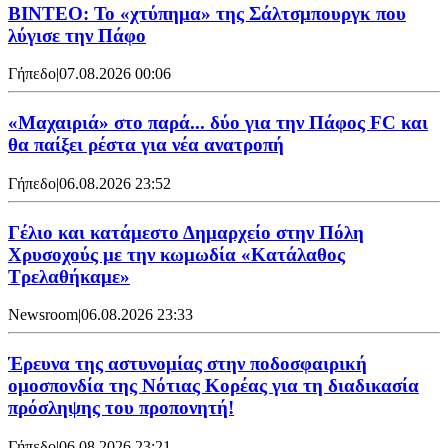
ΒΙΝΤΕΟ: Το «χτύπημα» της Σάλτσμπουργκ που
λύγισε την Πάφο
Γήπεδο
|
07.08.2026 00:06
«Μαχαιριά» στο παρά... δύο για την Πάφος FC και
θα παίξει ρέστα για νέα ανατροπή
Γήπεδο
|
06.08.2026 23:52
Γέλιο και κατάμεστο Δημαρχείο στην Πόλη
Χρυσοχούς με την κωμωδία «Κατάλαθος
Τρελαθήκαμε»
Newsroom
|
06.08.2026 23:33
Έρευνα της αστυνομίας στην ποδοσφαιρική
ομοσπονδία της Νότιας Κορέας για τη διαδικασία
πρόσληψης του προπονητή!
Γήπεδο
|
06.08.2026 23:21