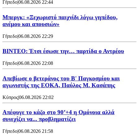
Γήπεδο
|
06.08.2026 22:44
Μπεργκ: «Ξεχωριστό παιχνίδι λόγω γηπέδου,
ανέμου και απουσιών»
Γήπεδο
|
06.08.2026 22:29
ΒΙΝΤΕΟ: Έτσι έσωσε την… παρτίδα ο Αντρέου
Γήπεδο
|
06.08.2026 22:08
Απεβίωσε ο βετεράνος του Β' Παγκοσμίου και
αγωνιστής της ΕΟΚΑ, Παύλος Μ. Κασάπης
Κύπρος
|
06.08.2026 22:02
Απέφυγε το κάζο στο 90’+4 η Ομόνοια αλλά
συνεχίζει να... προβληματίζει
Γήπεδο
|
06.08.2026 21:58