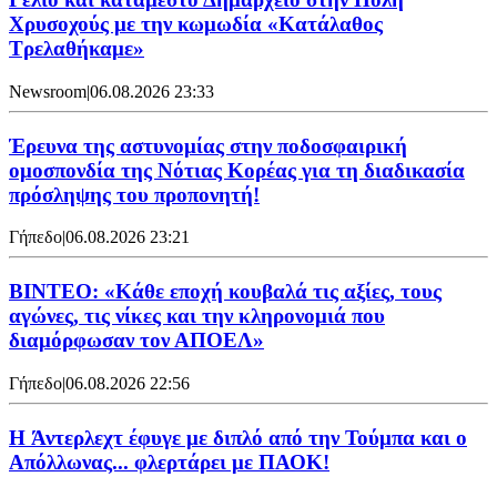
Χρυσοχούς με την κωμωδία «Κατάλαθος
Τρελαθήκαμε»
Newsroom
|
06.08.2026 23:33
Έρευνα της αστυνομίας στην ποδοσφαιρική
ομοσπονδία της Νότιας Κορέας για τη διαδικασία
πρόσληψης του προπονητή!
Γήπεδο
|
06.08.2026 23:21
ΒΙΝΤΕΟ: «Κάθε εποχή κουβαλά τις αξίες, τους
αγώνες, τις νίκες και την κληρονομιά που
διαμόρφωσαν τον ΑΠΟΕΛ»
Γήπεδο
|
06.08.2026 22:56
H Άντερλεχτ έφυγε με διπλό από την Τούμπα και ο
Απόλλωνας... φλερτάρει με ΠΑΟΚ!