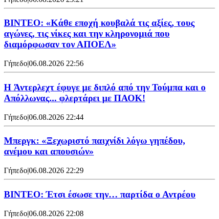
ΒΙΝΤΕΟ: «Κάθε εποχή κουβαλά τις αξίες, τους
αγώνες, τις νίκες και την κληρονομιά που
διαμόρφωσαν τον ΑΠΟΕΛ»
Γήπεδο
|
06.08.2026 22:56
H Άντερλεχτ έφυγε με διπλό από την Τούμπα και ο
Απόλλωνας... φλερτάρει με ΠΑΟΚ!
Γήπεδο
|
06.08.2026 22:44
Μπεργκ: «Ξεχωριστό παιχνίδι λόγω γηπέδου,
ανέμου και απουσιών»
Γήπεδο
|
06.08.2026 22:29
ΒΙΝΤΕΟ: Έτσι έσωσε την… παρτίδα ο Αντρέου
Γήπεδο
|
06.08.2026 22:08