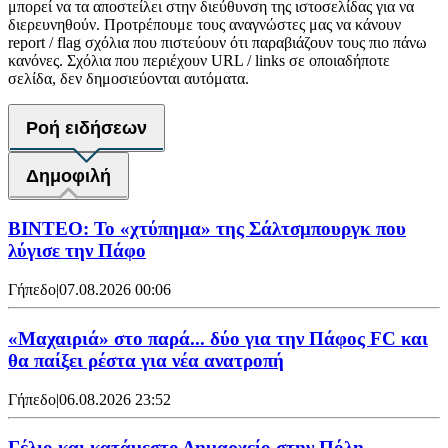
μπορεί να τα αποστείλει στην διεύθυνση της ιστοσελίδας για να
διερευνηθούν. Προτρέπουμε τους αναγνώστες μας να κάνουν
report / flag σχόλια που πιστεύουν ότι παραβιάζουν τους πιο πάνω
κανόνες. Σχόλια που περιέχουν URL / links σε οποιαδήποτε
σελίδα, δεν δημοσιεύονται αυτόματα.
Ροή ειδήσεων
Δημοφιλή
ΒΙΝΤΕΟ: Το «χτύπημα» της Σάλτσμπουργκ που
λύγισε την Πάφο
Γήπεδο
|
07.08.2026 00:06
«Μαχαιριά» στο παρά... δύο για την Πάφος FC και
θα παίξει ρέστα για νέα ανατροπή
Γήπεδο
|
06.08.2026 23:52
Γέλιο και κατάμεστο Δημαρχείο στην Πόλη