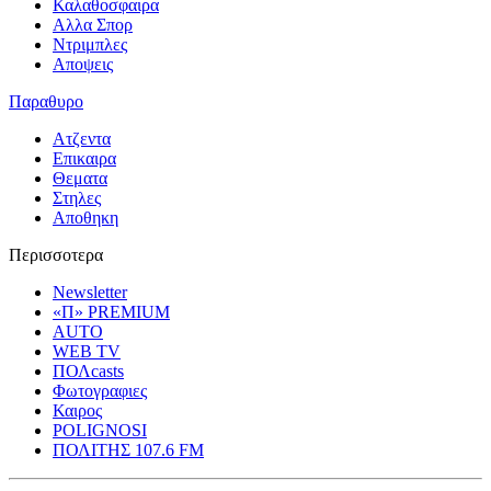
Καλαθοσφαιρα
Αλλα Σπορ
Ντριμπλες
Αποψεις
Παραθυρο
Ατζεντα
Επικαιρα
Θεματα
Στηλες
Αποθηκη
Περισσοτερα
Newsletter
«Π» PREMIUM
AUTO
WEB TV
ΠΟΛcasts
Φωτογραφιες
Καιρος
POLIGNOSI
ΠΟΛΙΤΗΣ 107.6 FM