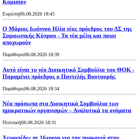
Κομισιόν
Ευρώπη
|
06.08.2026 18:45
Ο Μάριος Ιωάννου Ηλία νέος πρόεδρος του ΔΣ της
Συμφωνικής Κύπρου - Τα νέα μέλη και ποιοι
αποχωρούν
Παράθυρο
|
06.08.2026 18:39
Αυτό είναι το νέο Διοικητικό Συμβούλιο του ΘΟΚ -
Παραμένει πρόεδρος ο Παντελής Βουτουρής
Παράθυρο
|
06.08.2026 18:34
Νέα πρόσωπα στα Διοικητικά Συμβούλια των
ημικρατικών οργανισμών – Αναλυτικά τα ονόματα
Πολιτική
|
06.08.2026 18:31
Χειροπέδες σε 16χρονο για την πυρκαγιά στην