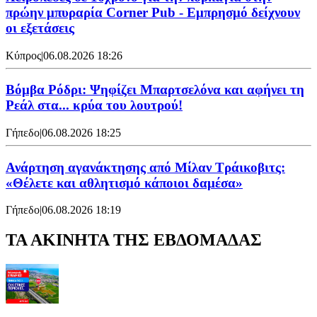
πρώην μπυραρία Corner Pub - Εμπρησμό δείχνουν
οι εξετάσεις
Κύπρος
|
06.08.2026 18:26
Βόμβα Ρόδρι: Ψηφίζει Μπαρτσελόνα και αφήνει τη
Ρεάλ στα... κρύα του λουτρού!
Γήπεδο
|
06.08.2026 18:25
Ανάρτηση αγανάκτησης από Μίλαν Τράικοβιτς:
«Θέλετε και αθλητισμό κάποιοι δαμέσα»
Γήπεδο
|
06.08.2026 18:19
ΤΑ ΑΚΙΝΗΤΑ ΤΗΣ ΕΒΔΟΜΑΔΑΣ