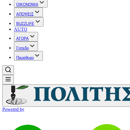
OIKONOMIA
ΑΠΟΨΕΙΣ
BUZZLIFE
AUTO
ΑΓΟΡΑ
Γηπεδο
Παραθυρο
Powered by