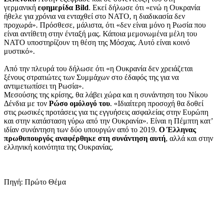
γερμανική
εφημερίδα Bild
. Εκεί δήλωσε ότι «ενώ η Ουκρανία
ήθελε για χρόνια να ενταχθεί στο ΝΑΤΟ, η διαδικασία δεν
προχωρά». Πρόσθεσε, μάλιστα, ότι «δεν είναι μόνο η Ρωσία που
είναι αντίθετη στην ένταξή μας. Κάποια μεμονωμένα μέλη του
ΝΑΤΟ υποστηρίζουν τη θέση της Μόσχας. Αυτό είναι κοινό
μυστικό».
Από την πλευρά του δήλωσε ότι «η Ουκρανία δεν χρειάζεται
ξένους στρατιώτες των Συμμάχων στο έδαφός της για να
αντιμετωπίσει τη Ρωσία».
Μεσούσης της κρίσης, θα λάβει χώρα και η συνάντηση του Νίκου
Δένδια με τον
Ρώσο ομόλογό του
. «Ιδιαίτερη προσοχή θα δοθεί
στις ρωσικές προτάσεις για τις εγγυήσεις ασφαλείας στην Ευρώπη
και στην κατάσταση γύρω από την Ουκρανία». Είναι η Πέμπτη κατ’
ιδίαν συνάντηση των δύο υπουργών από το 2019.
Ο Έλληνας
πρωθυπουργός αναφέρθηκε στη συνάντηση αυτή
, αλλά και στην
ελληνική κοινότητα της Ουκρανίας.
Πηγή: Πρώτο Θέμα