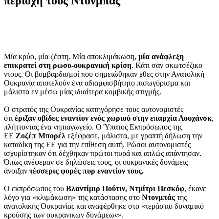
περιοχή τους Ντονμπάς
Μία κρύο, μία ζέστη. Μία αποκλιμάκωση,
μία ανάφλεξη
επικρατεί στη ρωσο-ουκρανική κρίση
. Κάτι σαν σκωτσέζικο
ντους. Οι βομβαρδισμοί που σημειώθηκαν χθες στην Ανατολική
Ουκρανία αποτελούν ένα αδιαμφισβήτητο πισωγύρισμα και
μάλιστα εν μέσω μίας ιδιαίτερα κομβικής στιγμής.
Ο στρατός της Ουκρανίας κατηγόρησε τους αυτονομιστές
ότι
έριξαν οβίδες εναντίον ενός χωριού στην επαρχία Λουχάνσκ
,
πλήττοντας ένα νηπιαγωγείο. Ο Ύπατος Εκπρόσωπος της
ΕΕ
Ζοζέπ Μπορέλ
εξέφρασε, μάλιστα, με γραπτή δήλωση την
καταδίκη της ΕΕ για την επίθεση αυτή. Ρώσοι αυτονομιστές
ισχυρίστηκαν ότι δέχθηκαν πρώτοι πυρά και απλώς απάντησαν.
Όπως ανέφεραν σε δηλώσεις τους, οι ουκρανικές δυνάμεις
άνοιξαν
τέσσερις φορές πυρ εναντίον τους.
Ο εκπρόσωπος του
Βλαντίμιρ Πούτιν, Ντμίτρι Πεσκόφ
, έκανε
λόγο για «κλιμάκωση» της κατάστασης στο
Ντονμπάς
της
ανατολικής Ουκρανίας και αναφέρθηκε στο «τεράστιο δυναμικό
κρούσης των ουκρανικών δυνάμεων».