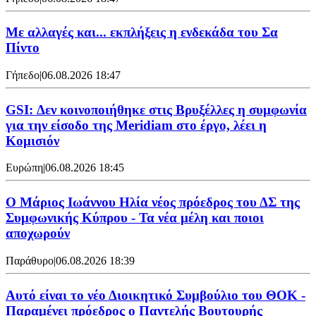
Με αλλαγές και... εκπλήξεις η ενδεκάδα του Σα
Πίντο
Γήπεδο
|
06.08.2026 18:47
GSI: Δεν κοινοποιήθηκε στις Βρυξέλλες η συμφωνία
για την είσοδο της Meridiam στο έργο, λέει η
Κομισιόν
Ευρώπη
|
06.08.2026 18:45
Ο Μάριος Ιωάννου Ηλία νέος πρόεδρος του ΔΣ της
Συμφωνικής Κύπρου - Τα νέα μέλη και ποιοι
αποχωρούν
Παράθυρο
|
06.08.2026 18:39
Αυτό είναι το νέο Διοικητικό Συμβούλιο του ΘΟΚ -
Παραμένει πρόεδρος ο Παντελής Βουτουρής