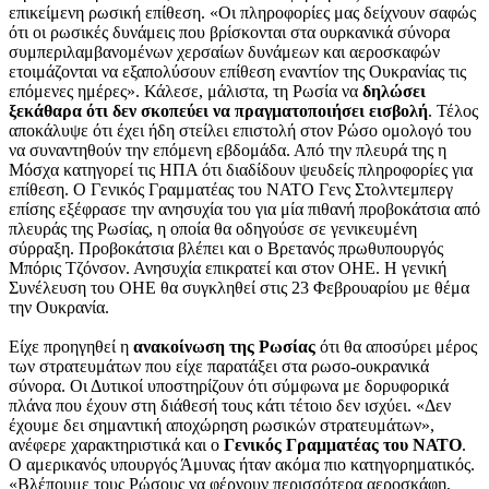
επικείμενη ρωσική επίθεση. «Οι πληροφορίες μας δείχνουν σαφώς
ότι οι ρωσικές δυνάμεις που βρίσκονται στα ουρκανικά σύνορα
συμπεριλαμβανομένων χερσαίων δυνάμεων και αεροσκαφών
ετοιμάζονται να εξαπολύσουν επίθεση εναντίον της Ουκρανίας τις
επόμενες ημέρες». Κάλεσε, μάλιστα, τη Ρωσία να
δηλώσει
ξεκάθαρα ότι δεν σκοπεύει να πραγματοποιήσει εισβολή
. Τέλος
αποκάλυψε ότι έχει ήδη στείλει επιστολή στον Ρώσο ομολογό του
να συναντηθούν την επόμενη εβδομάδα. Από την πλευρά της η
Μόσχα κατηγορεί τις ΗΠΑ ότι διαδίδουν ψευδείς πληροφορίες για
επίθεση. Ο Γενικός Γραμματέας του ΝΑΤΟ Γενς Στολντεμπεργ
επίσης εξέφρασε την ανησυχία του για μία πιθανή προβοκάτσια από
πλευράς της Ρωσίας, η οποία θα οδηγούσε σε γενικευμένη
σύρραξη. Προβοκάτσια βλέπει και ο Βρετανός πρωθυπουργός
Μπόρις Τζόνσον. Ανησυχία επικρατεί και στον ΟΗΕ. Η γενική
Συνέλευση του ΟΗΕ θα συγκληθεί στις 23 Φεβρουαρίου με θέμα
την Ουκρανία.
Είχε προηγηθεί η
ανακοίνωση της Ρωσίας
ότι θα αποσύρει μέρος
των στρατευμάτων που είχε παρατάξει στα ρωσο-ουκρανικά
σύνορα. Οι Δυτικοί υποστηρίζουν ότι σύμφωνα με δορυφορικά
πλάνα που έχουν στη διάθεσή τους κάτι τέτοιο δεν ισχύει. «Δεν
έχουμε δει σημαντική αποχώρηση ρωσικών στρατευμάτων»,
ανέφερε χαρακτηριστικά και ο
Γενικός Γραμματέας του ΝΑΤΟ
.
Ο αμερικανός υπουργός Άμυνας ήταν ακόμα πιο κατηγορηματικός.
«Βλέπουμε τους Ρώσους να φέρνουν περισσότερα αεροσκάφη,