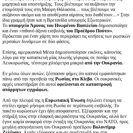
μαχητικά και υποστήριξης. Τους βλέπουμε να αυξάνουν την
ετοιμότητά τους στη Μαύρη Θάλασσα… τους βλέπουμε να
αυξάνουν ακόμα και τα αποθέματα αίματος που διαθέτουν…» Στην
ίδια γραμμή ήταν και η Βρετανίδα υπουργός Εξωτερικών.
Το
υπουργείο Άμυνας του Ηνωμένου Βασιλείου
δημοσιοποίησε
και έναν «πιθανό άξονα εισβολής
του Προέδρου Πούτιν»
.
Πρόκειται για έναν χάρτη που περιγράφει τις κινήσεις των ρωσικών
χερσαίων δυνάμεων σε δύο φάσεις.
Επίσης, αμερικανικά Μέσα δημοσιοποίησαν εικόνες, κάνοντας
λόγο για την κατασκευή μίας πλωτής γέφυρας σε ποτάμι της
Λευκορωσίας, τέσσερα χιλιόμετρα μακριά
από την Ουκρανία.
Εν μέσω όλων αυτών, ξέσπασαν φήμες ότι καπνοί εμφανίστηκαν
πάνω από την πρεσβεία της
Ρωσίας στο Κίεβο
. Οι ουκρανικές
αρχές υποστήριξαν ότι αυτοί
οφείλονται σε καταστροφή
απόρρητων εγγράφων.
Από την πλευρά της η
Ευρωπαική Ένωση
δηλώνει έτοιμη να
στείλει ηχηρό μήνυμα στη Ρωσία σε περίπτωση εισβολής. Το
πακέτο κυρώσεων έχει ήδη αποφασιστεί. Εξέφρασαν και την
στήριξή τους στην εδαφική ακεραιότητα της Ουκρανίας, αλλά δεν
έγινε καμία αναφορά στην ένταξη της Ουκρανίας στο ΝΑΤΟ, προς
μεγάλη απογοήτευση του Ουκρανού προέδρου
Βολοντίμιρ
Ζελένσκι.
Αυτήν εξέφρασε και σε συνέντευξή του στη