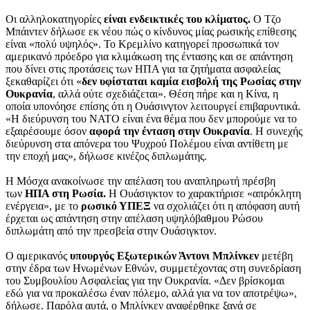
Οι αλληλοκατηγορίες
είναι ενδεικτικές του κλίματος.
Ο Τζο
Μπάιντεν δήλωσε εκ νέου πώς ο κίνδυνος μίας ρωσικής επίθεσης
είναι «πολύ υψηλός». Το Κρεμλίνο κατηγορεί προσωπικά τον
αμερικανό πρόεδρο για κλιμάκωση της έντασης και σε απάντηση
που δίνει στις προτάσεις των ΗΠΑ για τα ζητήματα ασφαλείας
ξεκαθαρίζει ότι «
δεν υφίσταται καμία εισβολή της Ρωσίας στην
Ουκρανία
, αλλά ούτε σχεδιάζεται». Θέση πήρε και η Κίνα, η
οποία υπονόησε επίσης ότι η Ουάσινγτον λειτουργεί επιβαρυντικά.
«Η διεύρυνση του ΝΑΤΟ είναι ένα θέμα που δεν μπορούμε να το
εξαιρέσουμε όσον
αφορά την ένταση στην Ουκρανία
. Η συνεχής
διεύρυνση στα απόνερα του Ψυχρού Πολέμου είναι αντίθετη με
την εποχή μας», δήλωσε κινέζος διπλωμάτης.
Η Μόσχα ανακοίνωσε την απέλαση του αναπληρωτή πρέσβη
των
ΗΠΑ στη Ρωσία.
Η Ουάσιγκτον το χαρακτήρισε «απρόκλητη
ενέργεια», με το
ρωσικό ΥΠΕΞ
να σχολιάζει ότι η απόφαση αυτή
έρχεται ως απάντηση στην απέλαση υψηλόβαθμου Ρώσου
διπλωμάτη από την πρεσβεία στην Ουάσιγκτον.
Ο αμερικανός
υπουργός Εξωτερικών Άντονι Μπλίνκεν
μετέβη
στην έδρα των Ηνωμένων Εθνών, συμμετέχοντας στη συνεδρίαση
του Συμβουλίου Ασφαλείας για την Ουκρανία. «Δεν βρίσκομαι
εδώ για να προκαλέσω έναν πόλεμο, αλλά για να τον αποτρέψω»,
δήλωσε. Παρόλα αυτά, ο Μπλίνκεν αναφέρθηκε ξανά σε