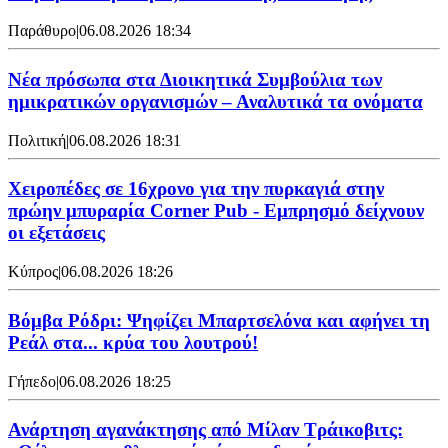
Παράθυρο
|
06.08.2026 18:34
Νέα πρόσωπα στα Διοικητικά Συμβούλια των
ημικρατικών οργανισμών – Αναλυτικά τα ονόματα
Πολιτική
|
06.08.2026 18:31
Χειροπέδες σε 16χρονο για την πυρκαγιά στην
πρώην μπυραρία Corner Pub - Εμπρησμό δείχνουν
οι εξετάσεις
Κύπρος
|
06.08.2026 18:26
Βόμβα Ρόδρι: Ψηφίζει Μπαρτσελόνα και αφήνει τη
Ρεάλ στα... κρύα του λουτρού!
Γήπεδο
|
06.08.2026 18:25
Ανάρτηση αγανάκτησης από Μίλαν Τράικοβιτς: