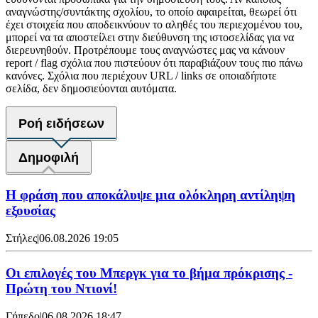
αναγνώστης/συντάκτης σχολίου, το οποίο αφαιρείται, θεωρεί ότι
έχει στοιχεία που αποδεικνύουν το αληθές του περιεχομένου του,
μπορεί να τα αποστείλει στην διεύθυνση της ιστοσελίδας για να
διερευνηθούν. Προτρέπουμε τους αναγνώστες μας να κάνουν
report / flag σχόλια που πιστεύουν ότι παραβιάζουν τους πιο πάνω
κανόνες. Σχόλια που περιέχουν URL / links σε οποιαδήποτε
σελίδα, δεν δημοσιεύονται αυτόματα.
Ροή ειδήσεων
Δημοφιλή
Η φράση που αποκάλυψε μια ολόκληρη αντίληψη
εξουσίας
Στήλες
|
06.08.2026 19:05
Οι επιλογές του Μπεργκ για το βήμα πρόκρισης -
Πρώτη του Ντιονί!
Γήπεδο
|
06.08.2026 18:47