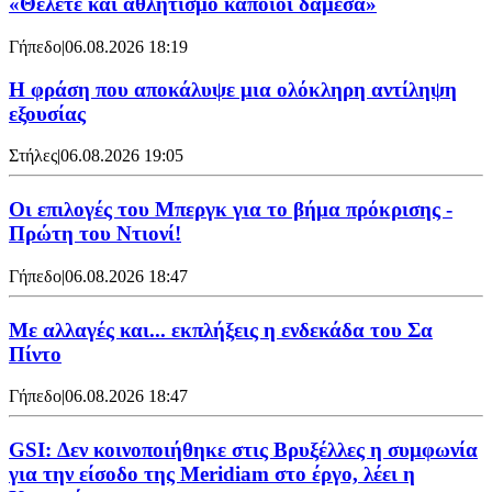
«Θέλετε και αθλητισμό κάποιοι δαμέσα»
Γήπεδο
|
06.08.2026 18:19
Η φράση που αποκάλυψε μια ολόκληρη αντίληψη
εξουσίας
Στήλες
|
06.08.2026 19:05
Οι επιλογές του Μπεργκ για το βήμα πρόκρισης -
Πρώτη του Ντιονί!
Γήπεδο
|
06.08.2026 18:47
Με αλλαγές και... εκπλήξεις η ενδεκάδα του Σα
Πίντο
Γήπεδο
|
06.08.2026 18:47
GSI: Δεν κοινοποιήθηκε στις Βρυξέλλες η συμφωνία
για την είσοδο της Meridiam στο έργο, λέει η