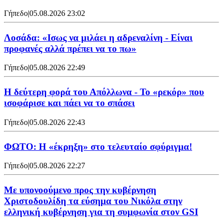
Γήπεδο
|
05.08.2026 23:02
Λοσάδα: «Ισως να μιλάει η αδρεναλίνη - Είναι
προφανές αλλά πρέπει να το πω»
Γήπεδο
|
05.08.2026 22:49
Η δεύτερη φορά του Απόλλωνα - Το «ρεκόρ» που
ισοφάρισε και πάει να το σπάσει
Γήπεδο
|
05.08.2026 22:43
ΦΩΤΟ: Η «έκρηξη» στο τελευταίο σφύριγμα!
Γήπεδο
|
05.08.2026 22:27
Με υπονοούμενο προς την κυβέρνηση
Χριστοδουλίδη τα εύσημα του Νικόλα στην
ελληνική κυβέρνηση για τη συμφωνία στον GSI