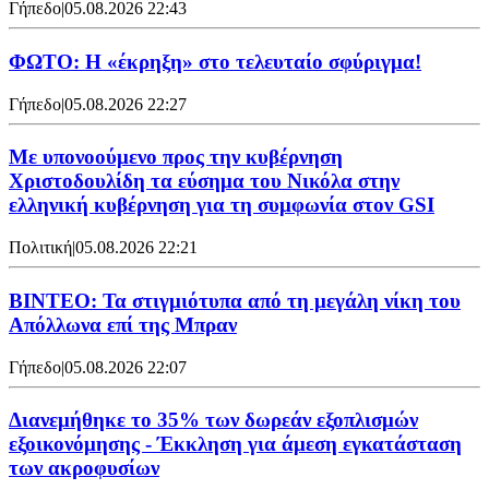
Γήπεδο
|
05.08.2026 22:43
ΦΩΤΟ: Η «έκρηξη» στο τελευταίο σφύριγμα!
Γήπεδο
|
05.08.2026 22:27
Με υπονοούμενο προς την κυβέρνηση
Χριστοδουλίδη τα εύσημα του Νικόλα στην
ελληνική κυβέρνηση για τη συμφωνία στον GSI
Πολιτική
|
05.08.2026 22:21
ΒΙΝΤΕΟ: Τα στιγμιότυπα από τη μεγάλη νίκη του
Απόλλωνα επί της Μπραν
Γήπεδο
|
05.08.2026 22:07
Διανεμήθηκε το 35% των δωρεάν εξοπλισμών
εξοικονόμησης - Έκκληση για άμεση εγκατάσταση
των ακροφυσίων