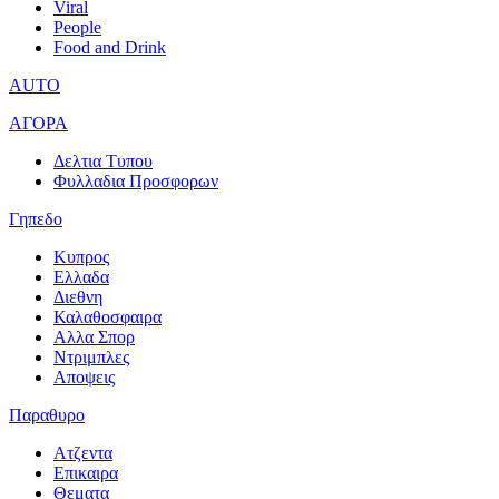
Viral
People
Food and Drink
AUTO
ΑΓΟΡΑ
Δελτια Τυπου
Φυλλαδια Προσφορων
Γηπεδο
Κυπρος
Ελλαδα
Διεθνη
Καλαθοσφαιρα
Αλλα Σπορ
Ντριμπλες
Αποψεις
Παραθυρο
Ατζεντα
Επικαιρα
Θεματα