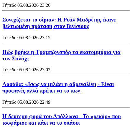
Γήπεδο
|
05.08.2026 23:26
Συνεχίζεται το σίριαλ: Η Ρεάλ Μαδρίτης έκανε
βελτιωμένη πρόταση στον Βινίσιους
Γήπεδο
|
05.08.2026 23:15
Πώς βρήκε η Τραμπζονσπόρ τα εκατομμύρια για
τον Σαλάχ;
Γήπεδο
|
05.08.2026 23:02
Λοσάδα: «Ισως να μιλάει η αδρεναλίνη - Είναι
προφανές αλλά πρέπει να το πω»
Γήπεδο
|
05.08.2026 22:49
Η δεύτερη φορά του Απόλλωνα - Το «ρεκόρ» που
ισοφάρισε και πάει να το σπάσει