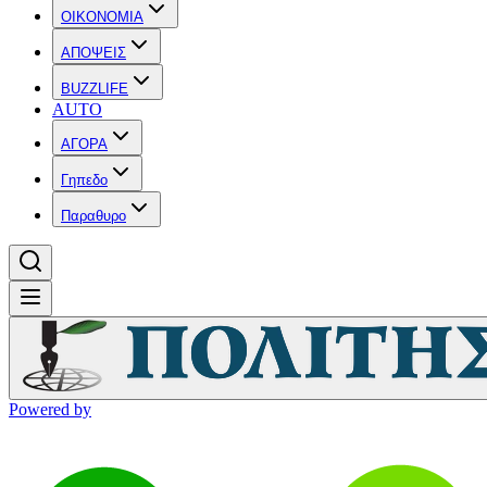
OIKONOMIA
ΑΠΟΨΕΙΣ
BUZZLIFE
AUTO
ΑΓΟΡΑ
Γηπεδο
Παραθυρο
Powered by