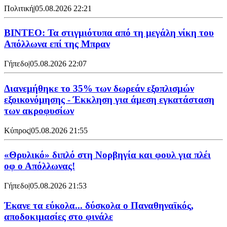
Πολιτική
|
05.08.2026 22:21
ΒΙΝΤΕΟ: Τα στιγμιότυπα από τη μεγάλη νίκη του
Απόλλωνα επί της Μπραν
Γήπεδο
|
05.08.2026 22:07
Διανεμήθηκε το 35% των δωρεάν εξοπλισμών
εξοικονόμησης - Έκκληση για άμεση εγκατάσταση
των ακροφυσίων
Κύπρος
|
05.08.2026 21:55
«Θρυλικό» διπλό στη Νορβηγία και φουλ για πλέι
οφ ο Απόλλωνας!
Γήπεδο
|
05.08.2026 21:53
Έκανε τα εύκολα... δύσκολα ο Παναθηναϊκός,
αποδοκιμασίες στο φινάλε