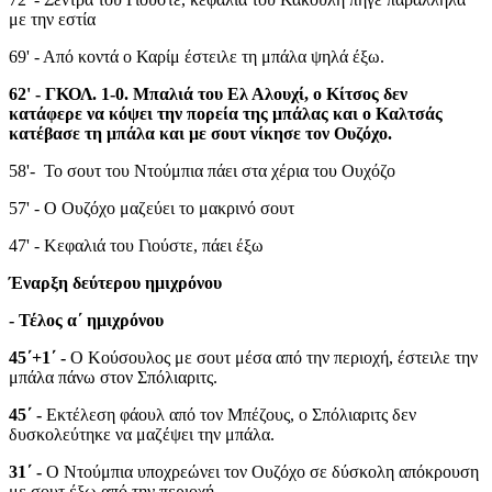
με την εστία
69' - Από κοντά ο Καρίμ έστειλε τη μπάλα ψηλά έξω.
62' - ΓΚΟΛ. 1-0. Μπαλιά του Ελ Αλουχί, ο Κίτσος δεν
κατάφερε να κόψει την πορεία της μπάλας και ο Καλτσάς
κατέβασε τη μπάλα και με σουτ νίκησε τον Ουζόχο.
58'- To σουτ του Ντούμπια πάει στα χέρια του Ουχόζο
57' - Ο Ουζόχο μαζεύει το μακρινό σουτ
47' - Κεφαλιά του Γιούστε, πάει έξω
Έναρξη δεύτερου ημιχρόνου
- Τέλος α΄ ημιχρόνου
45΄+1΄ -
Ο Κούσουλος με σουτ μέσα από την περιοχή, έστειλε την
μπάλα πάνω στον Σπόλιαριτς.
45΄ -
Εκτέλεση φάουλ από τον Μπέζους, ο Σπόλιαριτς δεν
δυσκολεύτηκε να μαζέψει την μπάλα.
31΄ -
Ο Ντούμπια υποχρεώνει τον Ουζόχο σε δύσκολη απόκρουση
με σουτ έξω από την περιοχή.