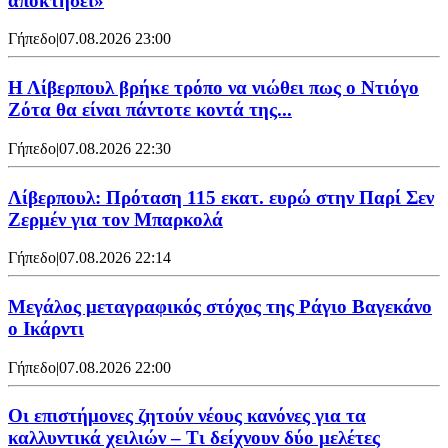
αποκτήσει»
Γήπεδο
|
07.08.2026 23:00
Η Λίβερπουλ βρήκε τρόπο να νιώθει πως ο Ντιόγο
Ζότα θα είναι πάντοτε κοντά της...
Γήπεδο
|
07.08.2026 22:30
Λίβερπουλ: Πρόταση 115 εκατ. ευρώ στην Παρί Σεν
Ζερμέν για τον Μπαρκολά
Γήπεδο
|
07.08.2026 22:14
Μεγάλος μεταγραφικός στόχος της Ράγιο Βαγεκάνο
ο Ικάρντι
Γήπεδο
|
07.08.2026 22:00
Οι επιστήμονες ζητούν νέους κανόνες για τα
καλλυντικά χειλιών – Τι δείχνουν δύο μελέτες