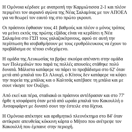
Η Ομόνοια κέρδισε με ανατροπή την Καρμιώτισσα 2-1 και πλέον
περιμένει τον αυριανό αγώνα της Νέας Σαλαμίνας με τον ΑΠΟΕΛ
για να θεωρεί τον εαυτό της στο πρώτο γκρουπ.
Οι πράσινοι έφθασαν τους 41 βαθμούς και πλέον ο μόνος τρόπος
να μείνει εκτός της πρώτης εξάδας είναι να κερδίσει η Νέα
Σαλαμίνα στο ΓΣΠ τους γαλαζοκίτρινους, αφού σε αυτή την
περίπτωση θα ισοβαθμήσουν με τους ερυθρόλευκους να έχουν το
προβάδισμα σε τέτοιο ενδεχόμενο.
Η ομάδα της Λευκωσίας τα βρήκε σκούρα απέναντι στην ομάδα
των Πολεμιδιών που παρά τις πολλές απουσίες στάθηκε πολύ
δυνατά. Μάλιστα κατάφερε να πάρει το προβάδισμα στο 62' όταν
μετά από μπαλιά του Ελ Αλουχί, ο Κίτσος δεν κατάφερε να κόψει
την πορεία της μπάλας και ο Καλτσάς κατέβασε τη μπάλα και με
σουτ νίκησε τον Ουζόχο.
Από εκεί και πέρα, σταδιακά οι πράσινοι αντέδρασαν και στο 77'
ήρθε η ισοφάριση όταν μετά από ωραία μπαλιά του Κακουλλή ο
Ανσαριφάρντ με δυνατό σουτ την έστειλε στα δίχτυα.
Η Ομόνοια απέκτησε και αριθμητικό πλεονέκτημα στο 84' όταν
αντίκρισε απευθείας κόκκινη κάρτα ο Μήτσο που ανέτρεψε τον
Κακουλλή που έμπαινε στην περιοχή.