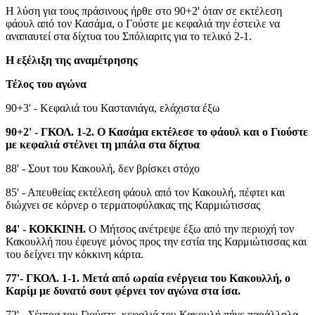
Η λύση για τους πράσινους ήρθε στο 90+2' όταν σε εκτέλεση
φάουλ από τον Κασάμα, ο Γούστε με κεφαλιά την έστειλε να
αναπαυτεί στα δίχτυα του Σπόλιαριτς για το τελικό 2-1.
Η εξέλιξη της αναμέτρησης
Τέλος του αγώνα
90+3' - Κεφαλιά του Καστανιάγα, ελάχιστα έξω
90+2' - ΓΚΟΛ. 1-2. Ο Κασάμα εκτέλεσε το φάουλ και ο Γιούστε
με κεφαλιά στέλνει τη μπάλα στα δίχτυα
88' - Σουτ του Κακουλή, δεν βρίσκει στόχο
85' - Απευθείας εκτέλεση φάουλ από τον Κακουλή, πέφτει και
διώχνει σε κόρνερ ο τερματοφύλακας της Καρμιώτισσας
84' - ΚΟΚΚΙΝΗ.
Ο Μήτσος ανέτρεψε έξω από την περιοχή τον
Κακουλλή που έφευγε μόνος προς την εστία της Καρμιώτισσας και
του δείχνει την κόκκινη κάρτα.
77'- ΓΚΟΛ. 1-1. Mετά από ωραία ενέργεια του Κακουλλή, ο
Καρίμ με δυνατό σουτ φέρνει τον αγώνα στα ίσα.
72' - Σέντρα του Γιούστε, κεφαλιά του Κακουλή πήγε παράλληλα