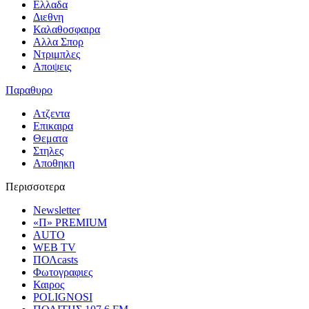
Ελλαδα
Διεθνη
Καλαθοσφαιρα
Αλλα Σπορ
Ντριμπλες
Αποψεις
Παραθυρο
Ατζεντα
Επικαιρα
Θεματα
Στηλες
Αποθηκη
Περισσοτερα
Newsletter
«Π» PREMIUM
AUTO
WEB TV
ΠΟΛcasts
Φωτογραφιες
Καιρος
POLIGNOSI