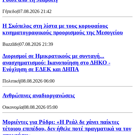
Γήπεδο
|
07.08.2026 21:42
Η Σκόπελος στη λίστα με τους κορυφαίους
κινηματογραφικούς προορισμούς της Μεσογείου
Buzzlife
|
07.08.2026 21:39
Διορισμοί σε Ημικρατικούς με συνταγή...
ανασχηματισμού: Ικανοποίηση στο ΔΗΚΟ -
Ενόχληση σε ΕΔΕΚ και ΔΗΠΑ
Πολιτική
|
08.08.2026 06:00
Ανθρώπινες αναδιοργανώσεις
Οικονομία
|
08.08.2026 05:00
Μοριέντες για Ρόδρι: «Η Ρεάλ δε χάνει παίκτες
τέτοιου επιπέδου, δεν ήθελε ποτέ πραγματικά να τον