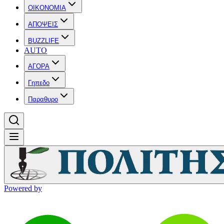
OIKONOMIA
ΑΠΟΨΕΙΣ
BUZZLIFE
AUTO
ΑΓΟΡΑ
Γηπεδο
Παραθυρο
Powered by