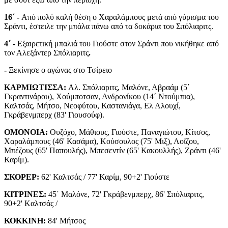
16΄ -
Από πολύ καλή θέση ο Χαραλάμπους μετά από γύρισμα του
Σράντι, έστειλε την μπάλα πάνω από τα δοκάρια του Σπόλιαριτς.
4΄ -
Εξαιρετική μπαλιά του Γιούστε στον Σράντι που νικήθηκε από
τον Αλεξάντερ Σπόλιαριτς
.
-
Ξεκίνησε ο αγώνας στο Τσίρειο
ΚΑΡΜΙΩΤΙΣΣΑ:
Aλ. Σπόλιαριτς, Μαλόνε, Αβραάμ (5΄
Γκραντινάρου), Χούμποτσαν, Ανδρονίκου (14΄ Ντούμπια),
Καλτσάς, Μήτσο, Νεοφύτου, Καστανιάγα, Ελ Αλουχί,
Γκράβενμπερχ (83' Γιουσούφ).
ΟΜΟΝΟΙΑ:
Ουζόχο, Μάθιους, Γιούστε, Παναγιώτου, Κίτσος,
Χαραλάμπους (46' Κασάμα), Κούσουλος (75' Μιξ), Λοΐζου,
Μπέζους (65' Παπουλής), Μπεσεντίν (65' Κακουλλής), Ζράντι (46'
Καρίμ).
ΣΚΟΡΕΡ:
62' Καλτσάς / 77' Καρίμ, 90+2' Γιούστε
ΚΙΤΡΙΝΕΣ:
45΄ Μαλόνε, 72' Γκράβενμπερχ, 86' Σπόλιαριτς,
90+2' Kαλτσάς /
ΚΟΚΚΙΝΗ:
84' Μήτσος