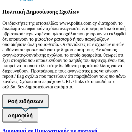
Πολιτική Δημοσίευσης Σχολίων
Οι ιδιοκτήτες της ιστοσελίδας www.politis.com.cy διατηρούν το
δικαίωμα να αφαιρούν σχόλια αναγνωστών, δυσφημιστικού και/ή
υβριστικού περιεχομένου, ή/και σχόλια που μπορούν να εκληφθεί
ότι υποκινούν το μίσος/τον ρατσισμό ή που παραβιάζουν
οποιαδήποτε άλλη νομοθεσία. Οι συντάκτες των σχολίων αυτών
ευθύνονται προσωπικά για την δημοσίευση τους. Αν κάποιος
αναγνώστης/συντάκτης σχολίου, το οποίο αφαιρείται, θεωρεί ότι
έχει στοιχεία που αποδεικνύουν το αληθές του περιεχομένου του,
μπορεί να τα αποστείλει στην διεύθυνση της ιστοσελίδας για να
διερευνηθούν. Προτρέπουμε τους αναγνώστες μας να κάνουν
report / flag σχόλια που πιστεύουν ότι παραβιάζουν τους πιο πάνω
κανόνες. Σχόλια που περιέχουν URL / links σε οποιαδήποτε
σελίδα, δεν δημοσιεύονται αυτόματα.
Ροή ειδήσεων
Δημοφιλή
Διορισμοί σε Ημικρατικούς με συνταγή...