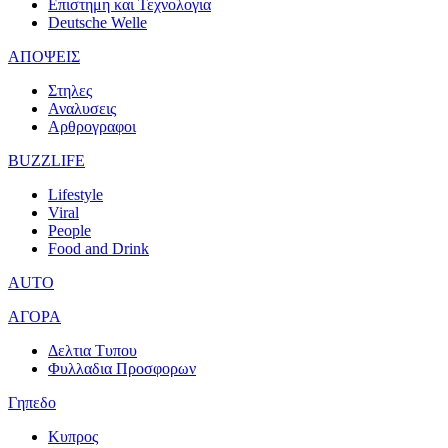
Επιστημη και Τεχνολογια
Deutsche Welle
ΑΠΟΨΕΙΣ
Στηλες
Αναλυσεις
Αρθρογραφοι
BUZZLIFE
Lifestyle
Viral
People
Food and Drink
AUTO
ΑΓΟΡΑ
Δελτια Τυπου
Φυλλαδια Προσφορων
Γηπεδο
Κυπρος