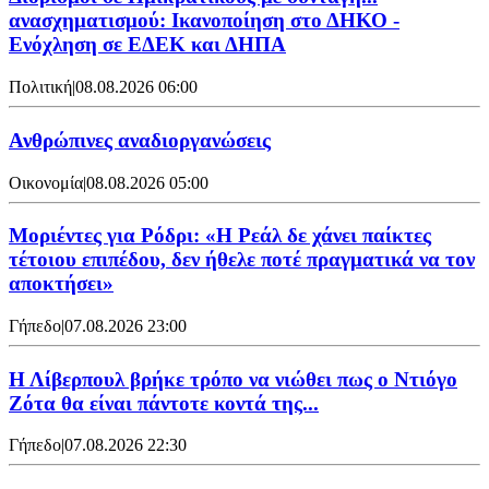
ανασχηματισμού: Ικανοποίηση στο ΔΗΚΟ -
Ενόχληση σε ΕΔΕΚ και ΔΗΠΑ
Πολιτική
|
08.08.2026 06:00
Ανθρώπινες αναδιοργανώσεις
Οικονομία
|
08.08.2026 05:00
Μοριέντες για Ρόδρι: «Η Ρεάλ δε χάνει παίκτες
τέτοιου επιπέδου, δεν ήθελε ποτέ πραγματικά να τον
αποκτήσει»
Γήπεδο
|
07.08.2026 23:00
Η Λίβερπουλ βρήκε τρόπο να νιώθει πως ο Ντιόγο
Ζότα θα είναι πάντοτε κοντά της...
Γήπεδο
|
07.08.2026 22:30