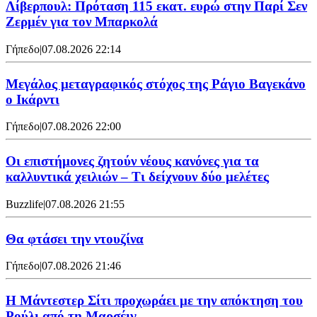
Λίβερπουλ: Πρόταση 115 εκατ. ευρώ στην Παρί Σεν
Ζερμέν για τον Μπαρκολά
Γήπεδο
|
07.08.2026 22:14
Μεγάλος μεταγραφικός στόχος της Ράγιο Βαγεκάνο
ο Ικάρντι
Γήπεδο
|
07.08.2026 22:00
Οι επιστήμονες ζητούν νέους κανόνες για τα
καλλυντικά χειλιών – Τι δείχνουν δύο μελέτες
Buzzlife
|
07.08.2026 21:55
Θα φτάσει την ντουζίνα
Γήπεδο
|
07.08.2026 21:46
Η Μάντεστερ Σίτι προχωράει με την απόκτηση του
Ρούλι από τη Μαρσέιγ