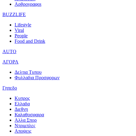
Αρθρογραφοι
BUZZLIFE
Lifestyle
Viral
People
Food and Drink
AUTO
ΑΓΟΡΑ
Δελτια Τυπου
Φυλλαδια Προσφορων
Γηπεδο
Κυπρος
Ελλαδα
Διεθνη
Καλαθοσφαιρα
Αλλα Σπορ
Ντριμπλες
Αποψεις