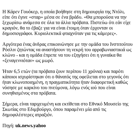
Η Κάρεν Γουόκερ, η οποία βοήθησε στη δημιουργία της Ντόλι,
είπε ότι έγινε «σταρ» μέσα σε ένα βράδυ. «Θα μπορούσα να την
ξεχωρίσω ανάμεσα σε όλα τα άλλα πρόβατα. Πιστεύω ότι εάν είχε
κραγιόν, θα το έβαζε για να είναι έτοιμη όταν έρχονταν οι
δημοσιογράφοι. Κυριολεκτικά φτιαχνόταν για τις κάμερες».
Αργότερα ένας άνδρας επικοινώνησε με την ομάδα του Ινστιτούτου
Ρόσλιν ζητώντας να αναστήσουν τη νεκρή του αρραβωνιαστικιά ως
κλώνο - και η ομάδα έπρεπε να του εξηγήσει ότι η γυναίκα θα
«ξεναγεννιόταν» ως μωρό.
Ήταν 6,5 ετών (τα πρόβατα ζουν περίπου 11 χρόνια) και παρότι
κάποιοι ισχυρίστηκαν ότι ο θάνατός της οφείλεται στο γεγονός ότι
ήταν κλωνοποιημένη, η πραγματικότητα ήταν διαφορετική καθώς
νόσησε με καρκίνο του πνεύμονα, λόγω ενός ιού που είναι
συνηθισμένος στα πρόβατα.
Σήμερα, είναι ταριχευμένη και εκτίθεται στο Εθνικό Μουσείο της
Σκωτίας στο Εδιμβούργο, όπου παραμένει μία από τις
δημοφιλέστερες ατραξιόν.
Πηγή:
uk.news.yahoo