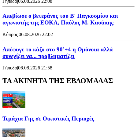
Γήπεδο
|
06.08.2026 22:08
Απεβίωσε ο βετεράνος του Β' Παγκοσμίου και
αγωνιστής της ΕΟΚΑ, Παύλος Μ. Κασάπης
Κύπρος
|
06.08.2026 22:02
Απέφυγε το κάζο στο 90’+4 η Ομόνοια αλλά
συνεχίζει να... προβληματίζει
Γήπεδο
|
06.08.2026 21:58
ΤΑ ΑΚΙΝΗΤΑ ΤΗΣ ΕΒΔΟΜΑΔΑΣ
Τεμάχια Γης σε Οικιστικές Περιοχές