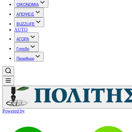
OIKONOMIA
ΑΠΟΨΕΙΣ
BUZZLIFE
AUTO
ΑΓΟΡΑ
Γηπεδο
Παραθυρο
Powered by