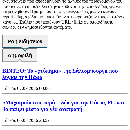
έχει στοιχεία που αποδεικνύουν το αληθές του περιεχομένου του,
μπορεί να τα αποστείλει στην διεύθυνση της ιστοσελίδας για να
διερευνηθούν. Προτρέπουμε τους αναγνώστες μας να κάνουν
report / flag σχόλια που πιστεύουν ότι παραβιάζουν τους πιο πάνω
κανόνες. Σχόλια που περιέχουν URL / links σε οποιαδήποτε
σελίδα, δεν δημοσιεύονται αυτόματα.
Ροή ειδήσεων
Δημοφιλή
ΒΙΝΤΕΟ: Το «χτύπημα» της Σάλτσμπουργκ που
λύγισε την Πάφο
Γήπεδο
|
07.08.2026 00:06
«Μαχαιριά» στο παρά... δύο για την Πάφος FC και
θα παίξει ρέστα για νέα ανατροπή
Γήπεδο
|
06.08.2026 23:52