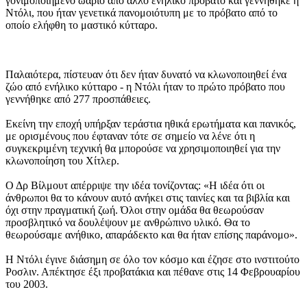
γονιμοποιημένο ωάριο από άλλο ενήλικο πρόβατο και γεννήθηκε η
Ντόλι, που ήταν γενετικά πανομοιότυπη με το πρόβατο από το
οποίο ελήφθη το μαστικό κύτταρο.
Παλαιότερα, πίστευαν ότι δεν ήταν δυνατό να κλωνοποιηθεί ένα
ζώο από ενήλικο κύτταρο - η Ντόλι ήταν το πρώτο πρόβατο που
γεννήθηκε από 277 προσπάθειες.
Εκείνη την εποχή υπήρξαν τεράστια ηθικά ερωτήματα και πανικός,
με ορισμένους που έφταναν τότε σε σημείο να λένε ότι η
συγκεκριμένη τεχνική θα μπορούσε να χρησιμοποιηθεί για την
κλωνοποίηση του Χίτλερ.
Ο Δρ Βίλμουτ απέρριψε την ιδέα τονίζοντας: «Η ιδέα ότι οι
άνθρωποι θα το κάνουν αυτό ανήκει στις ταινίες και τα βιβλία και
όχι στην πραγματική ζωή. Όλοι στην ομάδα θα θεωρούσαν
προσβλητικό να δουλέψουν με ανθρώπινο υλικό. Θα το
θεωρούσαμε ανήθικο, απαράδεκτο και θα ήταν επίσης παράνομο».
Η Ντόλι έγινε διάσημη σε όλο τον κόσμο και έζησε στο ινστιτούτο
Ροσλιν. Απέκτησε έξι προβατάκια και πέθανε στις 14 Φεβρουαρίου
του 2003.