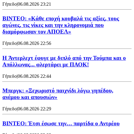
Γήπεδο
|
06.08.2026 23:21
ΒΙΝΤΕΟ: «Κάθε εποχή κουβαλά τις αξίες, τους
αγώνες, τις νίκες και την κληρονομιά που
διαμόρφωσαν τον ΑΠΟΕΛ»
Γήπεδο
|
06.08.2026 22:56
H Άντερλεχτ έφυγε με διπλό από την Τούμπα και ο
Απόλλωνας... φλερτάρει με ΠΑΟΚ!
Γήπεδο
|
06.08.2026 22:44
Μπεργκ: «Ξεχωριστό παιχνίδι λόγω γηπέδου,
ανέμου και απουσιών»
Γήπεδο
|
06.08.2026 22:29
ΒΙΝΤΕΟ: Έτσι έσωσε την… παρτίδα ο Αντρέου