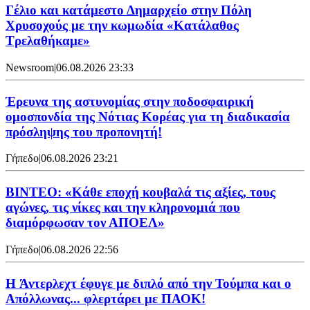
Γέλιο και κατάμεστο Δημαρχείο στην Πόλη
Χρυσοχούς με την κωμωδία «Κατάλαθος
Τρελαθήκαμε»
Newsroom
|
06.08.2026 23:33
Έρευνα της αστυνομίας στην ποδοσφαιρική
ομοσπονδία της Νότιας Κορέας για τη διαδικασία
πρόσληψης του προπονητή!
Γήπεδο
|
06.08.2026 23:21
ΒΙΝΤΕΟ: «Κάθε εποχή κουβαλά τις αξίες, τους
αγώνες, τις νίκες και την κληρονομιά που
διαμόρφωσαν τον ΑΠΟΕΛ»
Γήπεδο
|
06.08.2026 22:56
H Άντερλεχτ έφυγε με διπλό από την Τούμπα και ο
Απόλλωνας... φλερτάρει με ΠΑΟΚ!