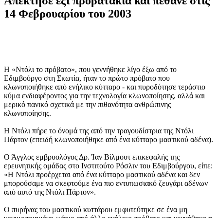
Απέκτησε έξι προβατάκια και πέθανε στις
14 Φεβρουαρίου του 2003
Η «Ντόλι το πρόβατο», που γεννήθηκε λίγο έξω από το
Εδιμβούργο στη Σκωτία, ήταν το πρώτο πρόβατο που
κλωνοποιήθηκε από ενήλικο κύτταρο - και πυροδότησε τεράστιο
κύμα ενδιαφέροντος για την τεχνολογία κλωνοποίησης, αλλά και
μερικό πανικό σχετικά με την πιθανότητα ανθρώπινης
κλωνοποίησης.
Η Ντόλι πήρε το όνομά της από την τραγουδίστρια της Ντόλι
Πάρτον (επειδή κλωνοποιήθηκε από ένα κύτταρο μαστικού αδένα).
Ο Άγγλος εμβρυολόγος Δρ. Ίαν Βίλμουτ επικεφαλής της
ερευνητικής ομάδας στο Ινστιτούτο Ρόσλιν του Εδιμβούργου, είπε:
«Η Ντόλι προέρχεται από ένα κύτταρο μαστικού αδένα και δεν
μπορούσαμε να σκεφτούμε ένα πιο εντυπωσιακό ζευγάρι αδένων
από αυτό της Ντόλι Πάρτον».
Ο πυρήνας του μαστικού κυττάρου εμφυτεύτηκε σε ένα μη