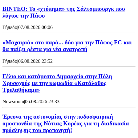
ΒΙΝΤΕΟ: Το «χτύπημα» της Σάλτσμπουργκ που
λύγισε την Πάφο
Γήπεδο
|
07.08.2026 00:06
«Μαχαιριά» στο παρά... δύο για την Πάφος FC και
θα παίξει ρέστα για νέα ανατροπή
Γήπεδο
|
06.08.2026 23:52
Γέλιο και κατάμεστο Δημαρχείο στην Πόλη
Χρυσοχούς με την κωμωδία «Κατάλαθος
Τρελαθήκαμε»
Newsroom
|
06.08.2026 23:33
Έρευνα της αστυνομίας στην ποδοσφαιρική
ομοσπονδία της Νότιας Κορέας για τη διαδικασία
πρόσληψης του προπονητή!