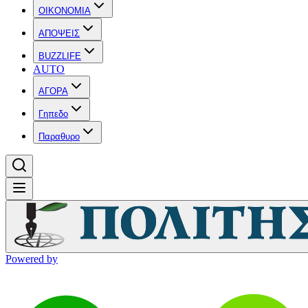
OIKONOMIA
ΑΠΟΨΕΙΣ
BUZZLIFE
AUTO
ΑΓΟΡΑ
Γηπεδο
Παραθυρο
Powered by