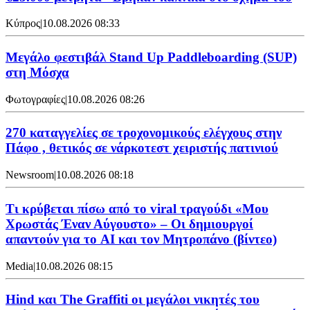
Κύπρος
|
10.08.2026 08:33
Μεγάλο φεστιβάλ Stand Up Paddleboarding (SUP)
στη Μόσχα
Φωτογραφίες
|
10.08.2026 08:26
270 καταγγελίες σε τροχονομικούς ελέγχους στην
Πάφο , θετικός σε νάρκοτεστ χειριστής πατινιού
Newsroom
|
10.08.2026 08:18
Τι κρύβεται πίσω από το viral τραγούδι «Μου
Χρωστάς Έναν Αύγουστο» – Οι δημιουργοί
απαντούν για το AI και τον Μητροπάνο (βίντεο)
Media
|
10.08.2026 08:15
Hind και The Graffiti οι μεγάλοι νικητές του