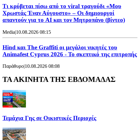
Τι κρύβεται πίσω από το viral τραγούδι «Μου
Χρωστάς Έναν Αύγουστο» – Οι δημιουργοί
απαντούν για το AI και τον Μητροπάνο (βίντεο)
Media
|
10.08.2026 08:15
Hind και The Graffiti οι μεγάλοι νικητές του
Animafest Cyprus 2026 - Το σκεπτικό της επιτροπής
Παράθυρο
|
10.08.2026 08:08
ΤΑ ΑΚΙΝΗΤΑ ΤΗΣ ΕΒΔΟΜΑΔΑΣ
Τεμάχια Γης σε Οικιστικές Περιοχές