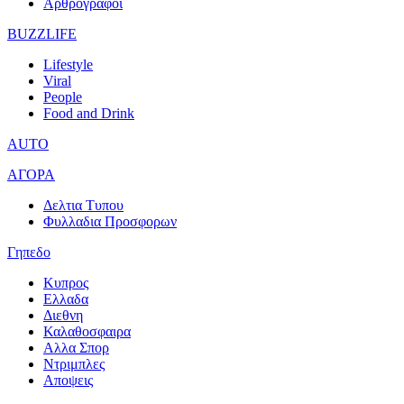
Αρθρογραφοι
BUZZLIFE
Lifestyle
Viral
People
Food and Drink
AUTO
ΑΓΟΡΑ
Δελτια Τυπου
Φυλλαδια Προσφορων
Γηπεδο
Κυπρος
Ελλαδα
Διεθνη
Καλαθοσφαιρα
Αλλα Σπορ
Ντριμπλες
Αποψεις