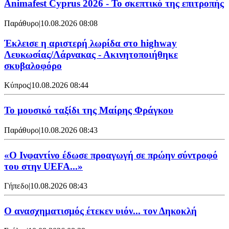
Animafest Cyprus 2026 - Το σκεπτικό της επιτροπής
Παράθυρο
|
10.08.2026 08:08
Έκλεισε η αριστερή λωρίδα στο highway
Λευκωσίας/Λάρνακας - Ακινητοποιήθηκε
σκυβαλοφόρο
Κύπρος
|
10.08.2026 08:44
Το μουσικό ταξίδι της Μαίρης Φράγκου
Παράθυρο
|
10.08.2026 08:43
«Ο Ινφαντίνο έδωσε προαγωγή σε πρώην σύντροφό
του στην UEFA...»
Γήπεδο
|
10.08.2026 08:43
Ο ανασχηματισμός έτεκεν υιόν... τον Δηκοκλή