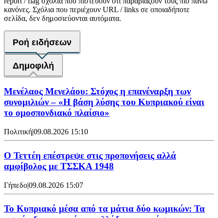
report / flag σχόλια που πιστεύουν ότι παραβιάζουν τους πιο πάνω
κανόνες. Σχόλια που περιέχουν URL / links σε οποιαδήποτε
σελίδα, δεν δημοσιεύονται αυτόματα.
Ροή ειδήσεων
Δημοφιλή
Μενέλαος Μενελάου: Στόχος η επανέναρξη των
συνομιλιών – «Η βάση λύσης του Κυπριακού είναι
το ομοσπονδιακό πλαίσιο»
Πολιτική
|
09.08.2026 15:10
Ο Τεττέη επέστρεψε στις προπονήσεις αλλά
αμφίβολος με ΤΣΣΚΑ 1948
Γήπεδο
|
09.08.2026 15:07
Το Κυπριακό μέσα από τα μάτια δύο κωμικών: Τα