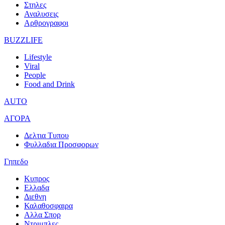
Στηλες
Αναλυσεις
Αρθρογραφοι
BUZZLIFE
Lifestyle
Viral
People
Food and Drink
AUTO
ΑΓΟΡΑ
Δελτια Τυπου
Φυλλαδια Προσφορων
Γηπεδο
Κυπρος
Ελλαδα
Διεθνη
Καλαθοσφαιρα
Αλλα Σπορ
Ντριμπλες