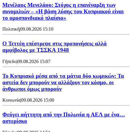
Μενέλαος Μενελάου: Στόχος η επανέναρξη των
συνομιλιών – «Η βάση λύσης του Κυπριακού είναι
το ομοσπονδιακό πλαίσιο»
Πολιτική
|
09.08.2026 15:10
Ο Τεττέη επέστρεψε στις προπονήσεις αλλά
αμφίβολος με ΤΣΣΚΑ 1948
Γήπεδο
|
09.08.2026 15:07
Το Κυπριακό μέσα από τα μάτια δύο κωμικών: Τα
αστεία δεν μπορούν να αλλάξουν τον κόσμο, οι
άνθρωποι όμως μπορούν
Κοινωνία
|
09.08.2026 15:00
Φεύγει αήττητη από την Πολωνία η ΑΕΛ με ένα…
αστερίσκο