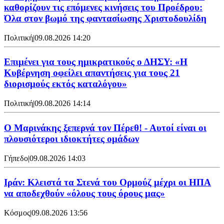
καθορίζουν τις επόμενες κινήσεις του Προέδρου:
Όλα στον βωμό της φαντασίωσης Χριστοδουλίδη
Πολιτική
|
09.08.2026 14:20
Επιμένει για τους ημικρατικούς ο ΔΗΣΥ: «Η
Κυβέρνηση οφείλει απαντήσεις για τους 21
διορισμούς εκτός καταλόγου»
Πολιτική
|
09.08.2026 14:14
Ο Μαρινάκης ξεπερνά τον Πέρεθ! - Αυτοί είναι οι
πλουσιότεροι ιδιοκτήτες ομάδων
Γήπεδο
|
09.08.2026 14:03
Ιράν: Κλειστά τα Στενά του Ορμούζ μέχρι οι ΗΠΑ
να αποδεχθούν «όλους τους όρους μας»
Κόσμος
|
09.08.2026 13:56