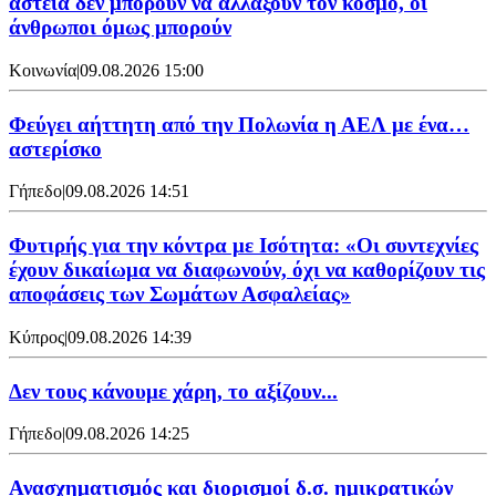
αστεία δεν μπορούν να αλλάξουν τον κόσμο, οι
άνθρωποι όμως μπορούν
Κοινωνία
|
09.08.2026 15:00
Φεύγει αήττητη από την Πολωνία η ΑΕΛ με ένα…
αστερίσκο
Γήπεδο
|
09.08.2026 14:51
Φυτιρής για την κόντρα με Ισότητα: «Οι συντεχνίες
έχουν δικαίωμα να διαφωνούν, όχι να καθορίζουν τις
αποφάσεις των Σωμάτων Ασφαλείας»
Κύπρος
|
09.08.2026 14:39
Δεν τους κάνουμε χάρη, το αξίζουν...
Γήπεδο
|
09.08.2026 14:25
Ανασχηματισμός και διορισμοί δ.σ. ημικρατικών