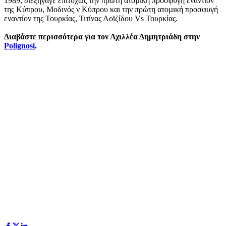
1989, διεξήγαγε επιτυχώς την πρώτη ατοµική προσφυγή εναντίον
της Κύπρου, Μοδινός ν Κύπρου και την πρώτη ατοµική προσφυγή
εναντίον της Τουρκίας, Τιτίνας Λοϊζίδου Vs Τουρκίας.
Διαβάστε περισσότερα για τον Αχιλλέα Δημητριάδη στην
Polignosi
.