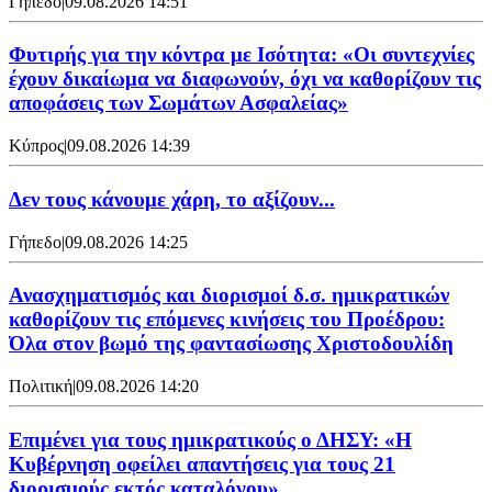
Γήπεδο
|
09.08.2026 14:51
Φυτιρής για την κόντρα με Ισότητα: «Οι συντεχνίες
έχουν δικαίωμα να διαφωνούν, όχι να καθορίζουν τις
αποφάσεις των Σωμάτων Ασφαλείας»
Κύπρος
|
09.08.2026 14:39
Δεν τους κάνουμε χάρη, το αξίζουν...
Γήπεδο
|
09.08.2026 14:25
Ανασχηματισμός και διορισμοί δ.σ. ημικρατικών
καθορίζουν τις επόμενες κινήσεις του Προέδρου:
Όλα στον βωμό της φαντασίωσης Χριστοδουλίδη
Πολιτική
|
09.08.2026 14:20
Επιμένει για τους ημικρατικούς ο ΔΗΣΥ: «Η
Κυβέρνηση οφείλει απαντήσεις για τους 21
διορισμούς εκτός καταλόγου»