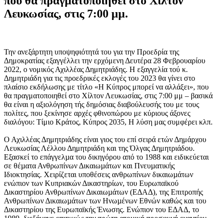
που θα πραγματοποιηθεί στο Χίλτον
Λευκωσίας, στις 7:00 μμ.
Την ανεξάρτητη υποψηφιότητά του για την Προεδρία της
Δημοκρατίας εξαγγέλλει την ερχόμενη Δευτέρα 28 Φεβρουαρίου
2022, ο νομικός Αχιλλέας Δημητριάδης. Η εξαγγελία τού κ.
Δημητριάδη για τις προεδρικές εκλογές του 2023 θα γίνει στο
πλαίσιο εκδήλωσης με τίτλο «Η Κύπρος μπορεί να αλλάξει», που
θα πραγματοποιηθεί στο Χίλτον Λευκωσίας, στις 7:00 μμ – βασικά
θα είναι η αξιολόγηση τής δημόσιας διαβούλευσής του με τους
πολίτες, που ξεκίνησε αρχές φθινοπώρου με κύριους άξονες
διαλόγου: Τίμιο Κράτος, Κύπρος 2035, Η λύση μας συμφέρει κλπ.
Ο Αχιλλέας Δημητριάδης είναι γιος του επί σειρά ετών Δημάρχου
Λευκωσίας Λέλλου Δημητριάδη και της Όλγας Δημητριάδου.
Εξασκεί το επάγγελµα του δικηγόρου από το 1988 και ειδικεύεται
σε θέµατα Ανθρωπίνων Δικαιωµάτων και Πνευµατικής
Ιδιοκτησίας. Χειρίζεται υποθέσεις ανθρωπίνων δικαιωµάτων
ενώπιον των Κυπριακών Δικαστηρίων, του Ευρωπαϊκού
Δικαστηρίου Ανθρωπίνων Δικαιωµάτων (ΕΔΑΔ), της Επιτροπής
Ανθρωπίνων Δικαιωµάτων των Ηνωµένων Εθνών καθώς και του
Δικαστηρίου της Ευρωπαϊκής Ένωσης. Ενώπιον του ΕΔΑΔ, το