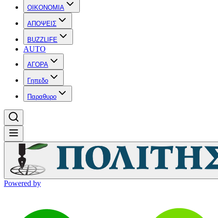
OIKONOMIA
ΑΠΟΨΕΙΣ
BUZZLIFE
AUTO
ΑΓΟΡΑ
Γηπεδο
Παραθυρο
Powered by