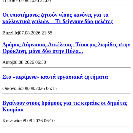
Γήπεδο
|
07.08.2026 22:00
Οι επιστήμονες ζητούν νέους κανόνες για τα
καλλυντικά χειλιών – Τι δείχνουν δύο μελέτες
Buzzlife
|
07.08.2026 21:55
Δρόμος Λάρνακας-Δεκέλειας: Τέσσερις λωρίδες στην
Ορόκλινη, μόνο δύο στην Πύλα...
Auto
|
08.08.2026 06:30
Στο «περίμενε» καυτά εργασιακά ζητήματα
Οικονομία
|
08.08.2026 06:15
Βγαίνουν στους δρόμους για τις κεραίες οι δημότες
Κουρίου
Κοινωνία
|
08.08.2026 06:10