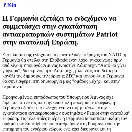
H Γερμανία εξετάζει το ενδεχόμενο να
συμμετάσχει στην εγκατάσταση
αντιαεροπορικών συστημάτων Patriot
στην ανατολική Ευρώπη.
Στο πλαίσιο της ενίσχυσης της ανατολικής πτέρυγας του ΝΑΤΟ, η
Γερμανία θα στείλει στη Σλοβακία έναν λόχο, ανακοίνωσε πριν
από λίγο η Υπουργός Άμυνας Κριστίνε Λάμπρεχτ. "Αυτό θα γίνει
γρήγορα", διευκρίνισε η κ. Λάμπρεχτ, μιλώντας στο δεύτερο
κανάλι της δημόσιας τηλεόρασης ZDF και τόνισε ότι η Γερμανία
θα συνεισφέρει στη δημιουργία μιας "ομάδας μάχης" και στην
αεράμυνα.
Προηγουμένως, εκπρόσωπος του Υπουργείου Άμυνας είχε
δηλώσει ότι εκτός από την αποστολή πολεμικών σκαφών, η
Γερμανία εξετάζει το ενδεχόμενο να συμμετάσχει στην
εγκατάσταση αντιαεροπορικών συστημάτων Patriot στην ανατολική
Ευρώπη. Τις τελευταίες ημέρες η Γερμανία διπλασίασε ακόμη τον
αριθμό των Eurofighter που σταθμεύουν στη Ρουμανία για την
επιτήρηση του εναέριου χώρου, ενώ έχει διευρύνει και τη