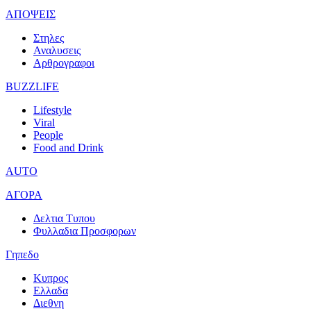
ΑΠΟΨΕΙΣ
Στηλες
Αναλυσεις
Αρθρογραφοι
BUZZLIFE
Lifestyle
Viral
People
Food and Drink
AUTO
ΑΓΟΡΑ
Δελτια Τυπου
Φυλλαδια Προσφορων
Γηπεδο
Κυπρος
Ελλαδα
Διεθνη