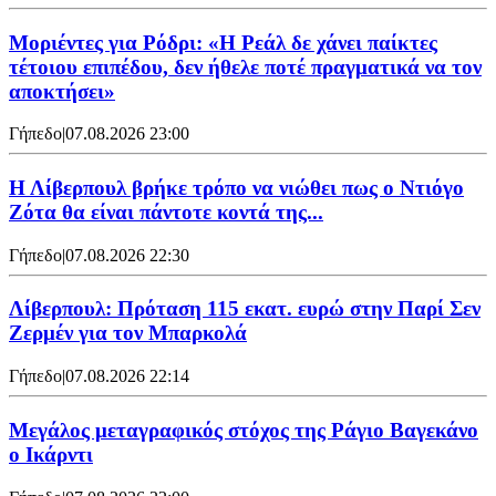
Μοριέντες για Ρόδρι: «Η Ρεάλ δε χάνει παίκτες
τέτοιου επιπέδου, δεν ήθελε ποτέ πραγματικά να τον
αποκτήσει»
Γήπεδο
|
07.08.2026 23:00
Η Λίβερπουλ βρήκε τρόπο να νιώθει πως ο Ντιόγο
Ζότα θα είναι πάντοτε κοντά της...
Γήπεδο
|
07.08.2026 22:30
Λίβερπουλ: Πρόταση 115 εκατ. ευρώ στην Παρί Σεν
Ζερμέν για τον Μπαρκολά
Γήπεδο
|
07.08.2026 22:14
Μεγάλος μεταγραφικός στόχος της Ράγιο Βαγεκάνο
ο Ικάρντι