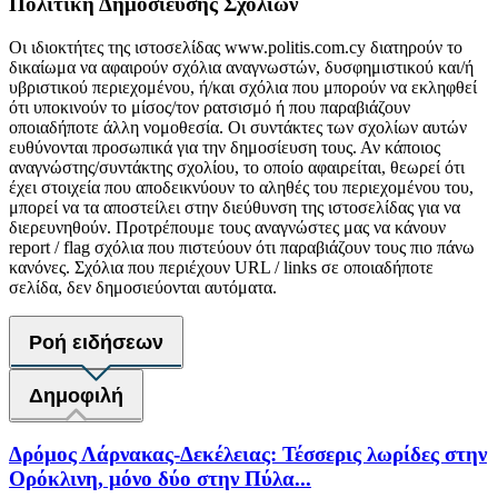
Πολιτική Δημοσίευσης Σχολίων
Οι ιδιοκτήτες της ιστοσελίδας www.politis.com.cy διατηρούν το
δικαίωμα να αφαιρούν σχόλια αναγνωστών, δυσφημιστικού και/ή
υβριστικού περιεχομένου, ή/και σχόλια που μπορούν να εκληφθεί
ότι υποκινούν το μίσος/τον ρατσισμό ή που παραβιάζουν
οποιαδήποτε άλλη νομοθεσία. Οι συντάκτες των σχολίων αυτών
ευθύνονται προσωπικά για την δημοσίευση τους. Αν κάποιος
αναγνώστης/συντάκτης σχολίου, το οποίο αφαιρείται, θεωρεί ότι
έχει στοιχεία που αποδεικνύουν το αληθές του περιεχομένου του,
μπορεί να τα αποστείλει στην διεύθυνση της ιστοσελίδας για να
διερευνηθούν. Προτρέπουμε τους αναγνώστες μας να κάνουν
report / flag σχόλια που πιστεύουν ότι παραβιάζουν τους πιο πάνω
κανόνες. Σχόλια που περιέχουν URL / links σε οποιαδήποτε
σελίδα, δεν δημοσιεύονται αυτόματα.
Ροή ειδήσεων
Δημοφιλή
Δρόμος Λάρνακας-Δεκέλειας: Τέσσερις λωρίδες στην
Ορόκλινη, μόνο δύο στην Πύλα...