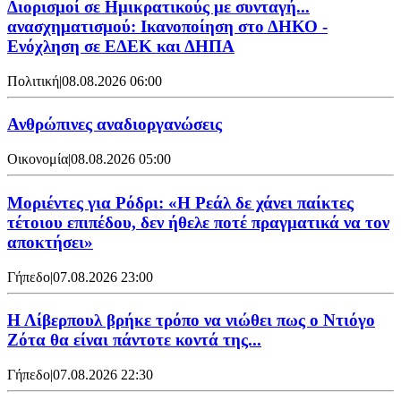
Διορισμοί σε Ημικρατικούς με συνταγή...
ανασχηματισμού: Ικανοποίηση στο ΔΗΚΟ -
Ενόχληση σε ΕΔΕΚ και ΔΗΠΑ
Πολιτική
|
08.08.2026 06:00
Ανθρώπινες αναδιοργανώσεις
Οικονομία
|
08.08.2026 05:00
Μοριέντες για Ρόδρι: «Η Ρεάλ δε χάνει παίκτες
τέτοιου επιπέδου, δεν ήθελε ποτέ πραγματικά να τον
αποκτήσει»
Γήπεδο
|
07.08.2026 23:00
Η Λίβερπουλ βρήκε τρόπο να νιώθει πως ο Ντιόγο
Ζότα θα είναι πάντοτε κοντά της...
Γήπεδο
|
07.08.2026 22:30