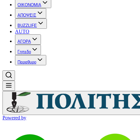
OIKONOMIA
ΑΠΟΨΕΙΣ
BUZZLIFE
AUTO
ΑΓΟΡΑ
Γηπεδο
Παραθυρο
Powered by