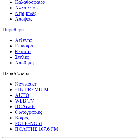
Καλαθοσφαιρα
Αλλα Σπορ
Ντριμπλες
Αποψεις
Παραθυρο
Ατζεντα
Επικαιρα
Θεματα
Στηλες
Αποθηκη
Περισσοτερα
Newsletter
«Π» PREMIUM
AUTO
WEB TV
ΠΟΛcasts
Φωτογραφιες
Καιρος
POLIGNOSI
ΠΟΛΙΤΗΣ 107.6 FM