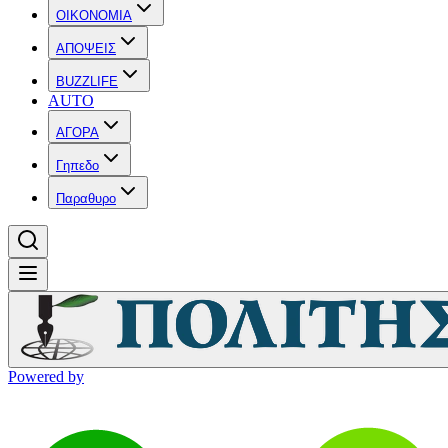
OIKONOMIA
ΑΠΟΨΕΙΣ
BUZZLIFE
AUTO
ΑΓΟΡΑ
Γηπεδο
Παραθυρο
Powered by