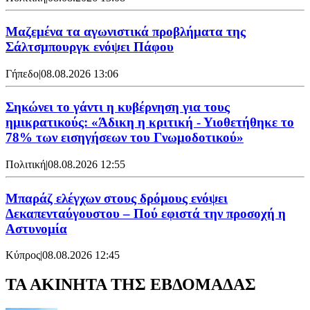
Μαζεμένα τα αγωνιστικά προβλήματα της
Σάλτσμπουργκ ενόψει Πάφου
Γήπεδο
|
08.08.2026 13:06
Σηκώνει το γάντι η κυβέρνηση για τους
ημικρατικούς: «Άδικη η κριτική - Υιοθετήθηκε το
78% των εισηγήσεων του Γνωμοδοτικού»
Πολιτική
|
08.08.2026 12:55
Μπαράζ ελέγχων στους δρόμους ενόψει
Δεκαπενταύγουστου – Πού εφιστά την προσοχή η
Αστυνομία
Κύπρος
|
08.08.2026 12:45
ΤΑ ΑΚΙΝΗΤΑ ΤΗΣ ΕΒΔΟΜΑΔΑΣ