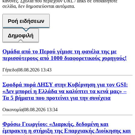
κανόνες. Σχόλια που περιέχουν URL / links σε οποιαδήποτε
σελίδα, δεν δημοσιεύονται αυτόματα.
Ροή ειδήσεων
Δημοφιλή
Ομάδα από το Περού γέμισε τη φανέλα της με
περισσότερους από 1000 διαφορετικούς χορηγούς!
Γήπεδο
|
08.08.2026 13:43
Σφοδρά πυρά ΔΗΣΥ στην Κυβέρνηση για τον GSI:
«Δεν μπορεί η Ελλάδα να καλύπτει τα κενά μας» –
Τα 5 βήματα που προτείνει για την συνέχεια
Οικονομία
|
08.08.2026 13:34
Φρόσω Γεωργίου: «Διαρκής, δεδομένη και
έμπρακτη η στήριξη της Επαρχιακής Διοίκησης και