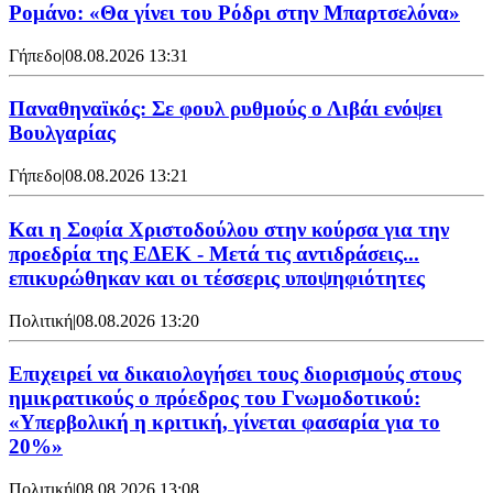
Ρομάνο: «Θα γίνει του Ρόδρι στην Μπαρτσελόνα»
Γήπεδο
|
08.08.2026 13:31
Παναθηναϊκός: Σε φουλ ρυθμούς ο Λιβάι ενόψει
Βουλγαρίας
Γήπεδο
|
08.08.2026 13:21
Και η Σοφία Χριστοδούλου στην κούρσα για την
προεδρία της ΕΔΕΚ - Μετά τις αντιδράσεις...
επικυρώθηκαν και οι τέσσερις υποψηφιότητες
Πολιτική
|
08.08.2026 13:20
Επιχειρεί να δικαιολογήσει τους διορισμούς στους
ημικρατικούς ο πρόεδρος του Γνωμοδοτικού:
«Υπερβολική η κριτική, γίνεται φασαρία για το
20%»
Πολιτική
|
08.08.2026 13:08