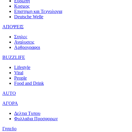
Ευρωπη
Κοσμος
Επιστημη και Τεχνολογια
Deutsche Welle
ΑΠΟΨΕΙΣ
Στηλες
Αναλυσεις
Αρθρογραφοι
BUZZLIFE
Lifestyle
Viral
People
Food and Drink
AUTO
ΑΓΟΡΑ
Δελτια Τυπου
Φυλλαδια Προσφορων
Γηπεδο