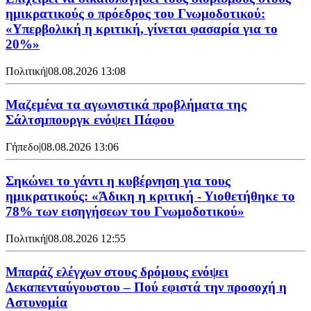
ημικρατικούς ο πρόεδρος του Γνωμοδοτικού:
«Υπερβολική η κριτική, γίνεται φασαρία για το
20%»
Πολιτική
|
08.08.2026 13:08
Μαζεμένα τα αγωνιστικά προβλήματα της
Σάλτσμπουργκ ενόψει Πάφου
Γήπεδο
|
08.08.2026 13:06
Σηκώνει το γάντι η κυβέρνηση για τους
ημικρατικούς: «Άδικη η κριτική - Υιοθετήθηκε το
78% των εισηγήσεων του Γνωμοδοτικού»
Πολιτική
|
08.08.2026 12:55
Μπαράζ ελέγχων στους δρόμους ενόψει
Δεκαπενταύγουστου – Πού εφιστά την προσοχή η
Αστυνομία