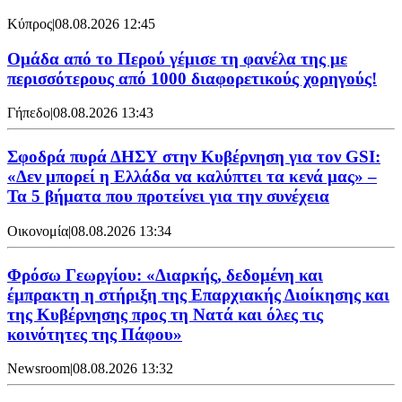
Κύπρος
|
08.08.2026 12:45
Ομάδα από το Περού γέμισε τη φανέλα της με
περισσότερους από 1000 διαφορετικούς χορηγούς!
Γήπεδο
|
08.08.2026 13:43
Σφοδρά πυρά ΔΗΣΥ στην Κυβέρνηση για τον GSI:
«Δεν μπορεί η Ελλάδα να καλύπτει τα κενά μας» –
Τα 5 βήματα που προτείνει για την συνέχεια
Οικονομία
|
08.08.2026 13:34
Φρόσω Γεωργίου: «Διαρκής, δεδομένη και
έμπρακτη η στήριξη της Επαρχιακής Διοίκησης και
της Κυβέρνησης προς τη Νατά και όλες τις
κοινότητες της Πάφου»
Newsroom
|
08.08.2026 13:32