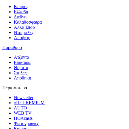
Κυπρος
Ελλαδα
Διεθνη
Καλαθοσφαιρα
Αλλα Σπορ
Ντριμπλες
Αποψεις
Παραθυρο
Ατζεντα
Επικαιρα
Θεματα
Στηλες
Αποθηκη
Περισσοτερα
Newsletter
«Π» PREMIUM
AUTO
WEB TV
ΠΟΛcasts
Φωτογραφιες
Καιρος