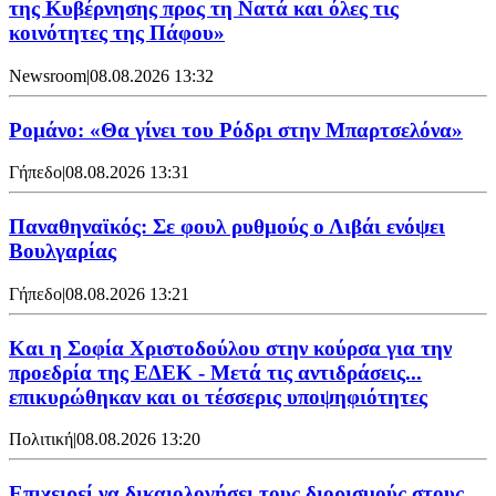
της Κυβέρνησης προς τη Νατά και όλες τις
κοινότητες της Πάφου»
Newsroom
|
08.08.2026 13:32
Ρομάνο: «Θα γίνει του Ρόδρι στην Μπαρτσελόνα»
Γήπεδο
|
08.08.2026 13:31
Παναθηναϊκός: Σε φουλ ρυθμούς ο Λιβάι ενόψει
Βουλγαρίας
Γήπεδο
|
08.08.2026 13:21
Και η Σοφία Χριστοδούλου στην κούρσα για την
προεδρία της ΕΔΕΚ - Μετά τις αντιδράσεις...
επικυρώθηκαν και οι τέσσερις υποψηφιότητες
Πολιτική
|
08.08.2026 13:20
Επιχειρεί να δικαιολογήσει τους διορισμούς στους