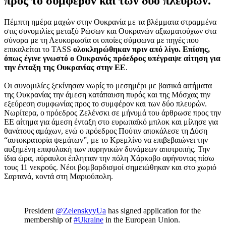
προς το συμφέρον και των δύο πλευρών.
Πέμπτη ημέρα μαχών στην Ουκρανία με τα βλέμματα στραμμένα
στις συνομιλίες μεταξύ Ρώσων και Ουκρανών αξιωματούχων στα
σύνορα με τη Λευκορωσία οι οποίες σύμφωνα με πηγές που
επικαλείται το TASS
ολοκληρώθηκαν πριν από λίγο. Επίσης,
όπως έγινε γνωστό ο Ουκρανός πρόεδρος υπέγραψε αίτηση για
την ένταξη της Ουκρανίας στην ΕΕ
.
Οι συνομιλίες ξεκίνησαν νωρίς το μεσημέρι με βασικά αιτήματα
της Ουκρανίας την άμεση κατάπαυση πυρός και της Μόσχας την
εξεύρεση συμφωνίας προς το συμφέρον και των δύο πλευρών.
Νωρίτερα, ο πρόεδρος Ζελένσκι σε μήνυμά του άρθρωσε προς την
ΕΕ αίτημα για άμεση ένταξη στο ευρωπαϊκό μπλοκ και μίλησε για
θανάτους αμάχων, ενώ ο πρόεδρος Πούτιν αποκάλεσε τη Δύση
“αυτοκρατορία ψεμάτων”, με το Κρεμλίνο να επιβεβαιώνει την
αυξημένη επιφυλακή των πυρηνικών δυνάμεων αποτροπής. Την
ίδια ώρα, πύραυλοι έπλητταν την πόλη Χάρκοβο αφήνοντας πίσω
τους 11 νεκρούς. Νέοι βομβαρδισμοί σημειώθηκαν και στο χωριό
Σαρτανά, κοντά στη Μαριούπολη.
President
@ZelenskyyUa
has signed application for the
membership of
#Ukraine
in the European Union.