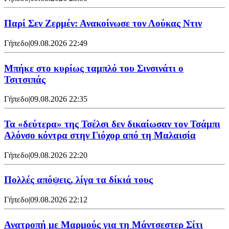
Παρί Σεν Ζερμέν: Ανακοίνωσε τον Λούκας Ντιν
Γήπεδο
|
09.08.2026 22:49
Mπήκε στο κυρίως ταμπλό του Σινσινάτι ο
Τσιτσιπάς
Γήπεδο
|
09.08.2026 22:35
Τα «δεύτερα» της Τσέλσι δεν δικαίωσαν τον Τσάμπι
Αλόνσο κόντρα στην Γιόχορ από τη Μαλαισία
Γήπεδο
|
09.08.2026 22:20
Πολλές απόψεις, λίγα τα δίκιά τους
Γήπεδο
|
09.08.2026 22:12
Ανατροπή με Μαρμούς για τη Μάντσεστερ Σίτι