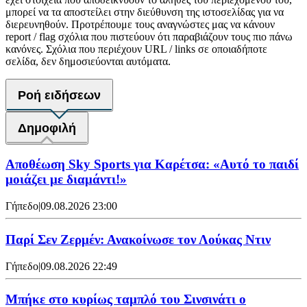
μπορεί να τα αποστείλει στην διεύθυνση της ιστοσελίδας για να
διερευνηθούν. Προτρέπουμε τους αναγνώστες μας να κάνουν
report / flag σχόλια που πιστεύουν ότι παραβιάζουν τους πιο πάνω
κανόνες. Σχόλια που περιέχουν URL / links σε οποιαδήποτε
σελίδα, δεν δημοσιεύονται αυτόματα.
Ροή ειδήσεων
Δημοφιλή
Αποθέωση Sky Sports για Καρέτσα: «Αυτό το παιδί
μοιάζει με διαμάντι!»
Γήπεδο
|
09.08.2026 23:00
Παρί Σεν Ζερμέν: Ανακοίνωσε τον Λούκας Ντιν
Γήπεδο
|
09.08.2026 22:49
Mπήκε στο κυρίως ταμπλό του Σινσινάτι ο