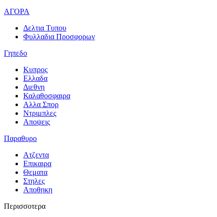
ΑΓΟΡΑ
Δελτια Τυπου
Φυλλαδια Προσφορων
Γηπεδο
Κυπρος
Ελλαδα
Διεθνη
Καλαθοσφαιρα
Αλλα Σπορ
Ντριμπλες
Αποψεις
Παραθυρο
Ατζεντα
Επικαιρα
Θεματα
Στηλες
Αποθηκη
Περισσοτερα