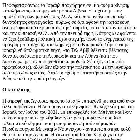
Πρόσφατα πάντως το Ισραήλ προχώρησε σε μια ακόμα κίνηση,
καταλήγοντας σε συμφωνία με τον Λίβανο σε σχέση με την
οριοθέτηση των μεταξύ τους ΑΟΖ, κάτι που ανοίγει περεταίρω
δυνατότητες συνεργασίας, κυρίως σε ό,τι αφορά την κατασκευή
αγωγού φυσικού αερίου προς την Τουρκία, παρακάμπτοντας ακόμα
και την κυπριακή ΑΟΖ. Από την πλευρά της η Κύπρος δεν φαίνεται
να έχει ξεκάθαρη πολιτική μέχρι στιγμής, αφού το ενεργειακό της
πρόγραμμα συσχετίζεται πλήρως με το Κυπριακό. Σύμφωνα με
ισραηλινή διπλωματική πηγή, «το Τελ Αβίβ θέλει τις βέλτιστες
δυνατές σχέσεις με τη Λευκωσία και την Αθήνα (κάτι που
διαφάνηκε με την προηγηθείσα περιοδεία Χέρτζογκ στις δύο
πρωτεύουσες), αλλά δεν εξαρτά την πολιτική του με την Άγκυρα
από τις σχέσεις αυτές. Αυτό το έχουμε καταστήσει σαφές στην
Κύπρο από την πρώτη στιγμή».
Ο καταλύτης
Η στροφή της Άγκυρας προς το Ισραήλ επιταχύνθηκε και από έναν
άλλο παράγοντα. Η δημιουργία κυβέρνησης εθνικής ενότητας στο
Ισραήλ τον Ιούνιο του 2021, με επικεφαλής τον Μπένετ και έναν
συνασπισμό που περιλάμβανε για πρώτη φορά ένα αραβικό
ισλαμιστικό κόμμα - και η απομάκρυνση τού επί μακρόν
Πρωθυπουργού Μπενιαμίν Νετανιάχου - αντιμετωπίστηκε πολύ
θετικά από την Άγκυρα. Η εκλογή του Ισαάκ Χέρτζογκ στην