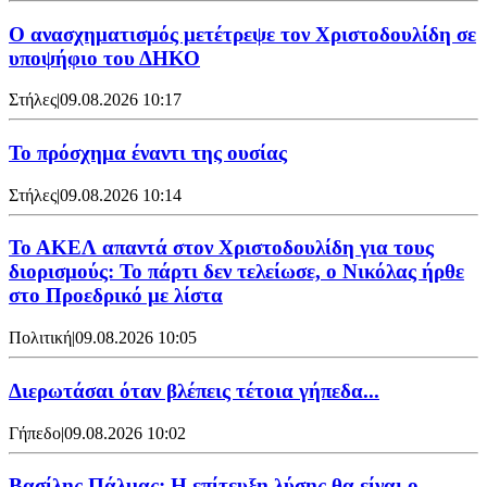
Ο ανασχηματισμός μετέτρεψε τον Χριστοδουλίδη σε
υποψήφιο του ΔΗΚΟ
Στήλες
|
09.08.2026 10:17
Το πρόσχημα έναντι της ουσίας
Στήλες
|
09.08.2026 10:14
Το ΑΚΕΛ απαντά στον Χριστοδουλίδη για τους
διορισμούς: Το πάρτι δεν τελείωσε, ο Νικόλας ήρθε
στο Προεδρικό με λίστα
Πολιτική
|
09.08.2026 10:05
Διερωτάσαι όταν βλέπεις τέτοια γήπεδα...
Γήπεδο
|
09.08.2026 10:02
Βασίλης Πάλμας: Η επίτευξη λύσης θα είναι ο