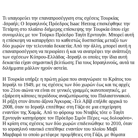
Τι υπαγορεύει την επαναπροσέγγιση στις σχέσεις Τουρκίας
-Ισραήλ; Ο Ισραηλινός Πρόεδρος Isaac Herzog επισκέφθηκε την
Τετάρτη στο πλαίσιο διήμερης επίσκεψης την Τουρκία όπου είχε
συνομιλίες με τον Τούρκο Πρόεδρο Ταγίπ Ερντογάν. Μπορεί αυτή
η επίσκεψη να καταργήσει το καθεστώς δυσπιστίας μεταξύ των
δύο χωρών την τελευταία δεκαετία; Από την άλλη, μπορεί αυτή η
επαναπροσέγγιση να περιορίσει ή και να ανατρέψει την ανάπτυξη
των σχέσεων Κύπρου-Ελλάδας -Ισραήλ οι οποίες την ίδια αυτή
δεκαετία είχαν σημαντική βελτίωση; Για τους Ισραηλινούς, αυτά τα
διλήμματα μάλλον ηχούν αστεία.
Η Τουρκία υπήρξε η πρώτη χώρα που αναγνώρισε το Κράτος του
Ισραήλ το 1949, με τις σχέσεις των δύο χωρών έως και τις αρχές
του 21ου αιώνα να είναι σε γενικές γραμμές ικανοποιητικές, με
εξαίρεση κάποιες περιόδους αναζωπύρωσης του Παλαιστινιακού.
Η ρήξη στον άτυπο άξονα Άγκυρας -Τελ Αβίβ επήλθε αρχικά το
2008, όταν το Ισραήλ επιτέθηκε στη Γάζα σε μια επιχείρηση
εναντίον της Χαμάς. Από το φόρουμ του Νταβός τότε ο Ταγίπ
Ερντογάν κατηγόρησε τον Πρόεδρο Σιμόν Πέρες «ως δολοφόνο».
Η κρίση στις σχέσεις των δύο χωρών επιδεινώθηκε το 2010, όταν
το ισραηλινό ναυτικό επιτέθηκε εναντίον του πλοίου Μαβί
Μαρβαρά το οποίο μετέφερε προμήθειες στη Γάζα, με θύματα