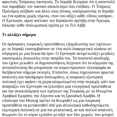
αρκετούς Τούρκους ναυτικούς. Το Ισραήλ θεώρησε ότι η αποστολή
του παραβίαζε τον ναυτικό αποκλεισμό που επέβαλε. Ο Τούρκος
Πρόεδρος ανέβασε και άλλο τους τόνους, κατηγορώντας το Ισραήλ
ως ένα κράτος χωρίς νόμους «που του αξίζει κάθε είδους κατάρα».
Ο Ερντογάν, αφού απέλασε τον Ισραηλινό πρέσβη στην Άγκυρα,
διέκοψε κάθε διπλωματική σχέση με το Τελ Αβίβ.
Τι αλλάζει σήμερα
Οι πρόσφατες τουρκικές προσπάθειες εξομάλυνσης των σχέσεων
με το Ισραήλ επισυμβαίνουν σε ένα πολύ διαφορετικό πλαίσιο σε
σύγκριση με μια δεκαετία πριν. Ο Ερντογάν αντιμετωπίζει μεγάλες
οικονομικές δυσκολίες στην πατρίδα του. Τα ποσοστά αποδοχής
του έχουν μειωθεί- οι δημοσκοπήσεις δείχνουν ότι τα κόμματα της
αντιπολίτευσης θα μπορούσαν να συγκεντρώσουν πλειοψηφία αν
διεξάγονταν σήμερα εκλογές. Επιπλέον, όπως σημειώνουν αρκετοί
αναλυτές και παλαίμαχοι διπλωμάτες, η τουρκική εξωτερική
πολιτική έχει αφήσει τη χώρα απομονωμένη στην περιοχή, κάτι που
αναγκάζει τον Ερντογάν να ξεκινήσει μια ενεργητική προσπάθεια
για την ανοικοδόμηση των σχέσεων της Τουρκίας με τα Ηνωμένα
Αραβικά Εμιράτα, την Αίγυπτο και τη Σαουδική Αραβία. Η
επίσκεψη του Herzog πρέπει να θεωρηθεί ως μια τουρκική
προσπάθεια να μετακινηθεί από μια ιδεολογικά καθοδηγούμενη
εξωτερική πολιτική σε μια πιο ρεαλιστική, αν και πολλοί αναλυτές
θεωρούν ότι το κύριο εμπόδιο μεταξύ των δύο χωρών, που μπορεί