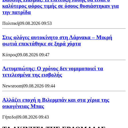
καλύτερος φόρος τιμής σε όσους θυσιάστηκαν για
την πατρίδα
Πολιτική
|
09.08.2026 09:53
Στις φλόγες αυτοκίνητο στη Λάρνακα – Μικρή
φωτιά επεκτάθηκε σε ξηρά χόρτα
Κύπρος
|
09.08.2026 09:47
Λετυμπιώτης: Ο χρόνος δεν νομιμοποιεί τα
τετελεσμένα της εισβολής
Newsroom
|
09.08.2026 09:44
Aλλάζει εποχή η Βιλερμπάν και στα χέρια της
οικογένειας Μπας
Γήπεδο
|
09.08.2026 09:43