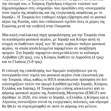
την πλευρά του, ο Τούρκος Πρόεδρος επέμεινε ενώπιον των
δημοσιογράφων στη «σημασία» που προσδίδει στη «συνεργασία
στον τομέα της ασφάλειας και της ενεργειακής ασφάλειας με το
Ισραήλ». Η Τουρκία δεν επιθυμεί πλήρη εξάρτηση από το φυσικό
αέριο της Ρωσίας, κάτι που επιδιώκουν σχεδόν όλες οι χώρες της
Ευρώπης μετά την εισβολή στην Ουκρανία.
Μια καλή εναλλακτική πηγή τροφοδότησης για την Τουρκία είναι
τα κοιτάσματα φυσικού αερίου, με Ισραήλ και Κύπρο αυτή τη
στιγμή να διαθέτουν πέριξ των 30 τρισ. κυβικών ποδιών φυσικού
αερίου, τα οποία αποδεδειγμένα παραμένουν σε αναζήτηση
αγορών. Στο Ισραήλ παραμένει ανεκμετάλλευτο το κοίτασμα
Λεβιάθαν (20 τρις), ενώ η Κύπρος διαθέτει το Αφροδίτη (4 τρις)
και το Γλαύκος (5-8 τρις).
Η επιλογή της επανάληψης των διμερών συζητήσεων για τη
συνεργασία στον τομέα του φυσικού αερίου είναι ελκυστική για
την Τουρκία, ιδίως καθώς οι ΗΠΑ ανακοίνωσαν πρόσφατα ότι δεν
υποστηρίζουν πλέον τον αγωγό EastMed (μεταξύ Ισραήλ, Κύπρου,
Ελλάδας και Ιταλίας). Η Τουρκία έχει επίσης αποκλειστεί από το
φόρουμ φυσικού αερίου της Ανατολικής Μεσογείου (EMGF) που
ιδρύθηκε το 2020, στο οποίο το Ισραήλ, η Ελλάδα, η Κύπρος και η
Αίγυπτος συντονίζουν στενά τις ενεργειακές πολιτικές, και σίγουρα
θα ήθελε να συμπεριληφθεί σε αυτό το φόρουμ στο μέλλον.