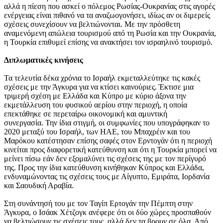
αλλά η πίεση που ασκεί ο πόλεμος Ρωσίας-Ουκρανίας στις αγορές
ενέργειας είναι πιθανό να τα αναζωογονήσει, ιδίως αν οι διμερείς
σχέσεις συνεχίσουν να βελτιώνονται. Με την πρόσθετη
αναμενόμενη απώλεια τουρισμού από τη Ρωσία και την Ουκρανία,
η Τουρκία επιθυμεί επίσης να ανακτήσει τον ισραηλινό τουρισμό.
Διπλωματικές κινήσεις
Τα τελευτία δέκα χρόνια το Ισραήλ εκμεταλλεύτηκε τις κακές
σχέσεις με την Άγκυρα για να κτίσει καινούριες. Έκτισε μια
τριμερή σχέση με Ελλάδα και Κύπρο με κύριο άξονα την
εκμετάλλευση του φυσικού αερίου στην περιοχή, η οποία
επεκτάθηκε σε περεταίρω οικονομική και αμυντική
συνεργασία. Την ίδια στιγμή, οι συμφωνίες που υπογράφηκαν το
2020 μεταξύ του Ισραήλ, των ΗΑΕ, του Μπαχρέιν και του
Μαρόκου κατέστησαν επίσης σαφές στον Ερντογάν ότι η περιοχή
κινείται προς διαφορετική κατεύθυνση και ότι η Τουρκία μπορεί να
μείνει πίσω εάν δεν εξομαλύνει τις σχέσεις της με τον περίγυρό
της. Προς την ίδια κατεύθυνση κινήθηκαν Κύπρος και Ελλάδα,
ενδυναμώνοντας τις σχέσεις τους με Αίγυπτο, Εμιράτα, Ιορδανία
και Σαουδική Αραβία.
Στη συνάντησή του με τον Ταγίπ Ερτογάν την Πέμπτη στην
Άγκυρα, ο Ισάακ Χέτζογκ ανέφερε ότι οι δύο χώρες προσπαθούν
να βελτιώσουν τις σχέσεις τους, αλλά δεν τα βρουν σε όλα. Από