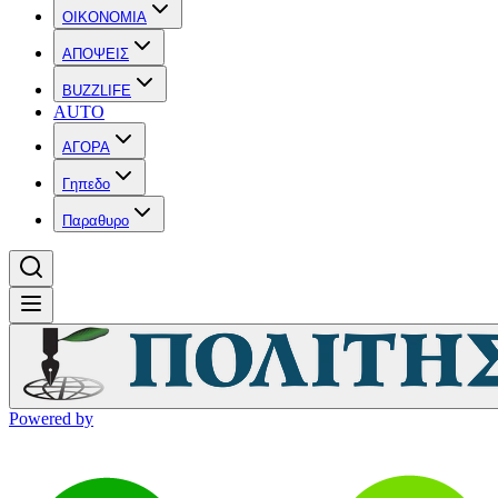
OIKONOMIA
ΑΠΟΨΕΙΣ
BUZZLIFE
AUTO
ΑΓΟΡΑ
Γηπεδο
Παραθυρο
Powered by