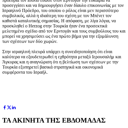
προεδρία τον Ιούλιο έδωσε στον Ερντογάν την ευκαιρία να
προσεγγίσει και να δημιουργήσει έναν δίαυλο επικοινωνίας με τον
Ισραηλινό Πρόεδρο, του οποίου ο ρόλος είναι μεν περισσότερο
συμβολικός, αλλά η ιδιαίτερη του σχέση με τον Μπένετ τον
καθιστά καταλυτικής σημασίας. Η απόφαση, με λίγα λόγια, να
προσκληθεί ο Herzog στην Τουρκία ήταν ένα προσεκτικά
μελετημένο σχέδιο από τον Ερντογάν και τους συμβούλους του και
μπορεί να χρησιμεύσει ως ένα πρώτο βήμα για την εξομάλυνση
των σχέσεων των δύο χωρών.
Στην ισραηλινή πλευρά υπάρχει η συνειδητοποίηση ότι είναι
καλύτερα να εξουδετερωθεί η εχθρότητα μεταξύ Ιερουσαλήμ και
Άγκυρας και η αναγνώριση ότι η βελτίωση των σχέσεων με την
Τουρκία εξυπηρετεί βασικά στρατηγικά και οικονομικά
συμφέροντα του Ισραήλ.
ΤΑ ΑΚΙΝΗΤΑ ΤΗΣ ΕΒΔΟΜΑΔΑΣ