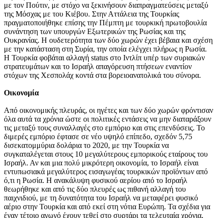
με τον Πούτιν, με στόχο να ξεκινήσουν διαπραγματεύσεις μεταξύ
της Μόσχας με του Κιέβου. Στην Αττάλεια της Τουρκίας
πραγματοποιήθηκε επίσης την Πέμπτη με τουρκική πρωτοβουλία
συνάντηση των υπουργών Εξωτερικών της Ρωσίας και της
Ουκρανίας. Η ουδετερότητα των δύο χωρών έχει βέβαια και σχέση
με την κατάσταση στη Συρία, την οποία ελέγχει πλήρως η Ρωσία.
Η Τουρκία φοβάται αλλαγή status στο Ιντλίπ υπέρ των συριακών
στρατευμάτων και το Ισραήλ απαγόρευση πτήσεων εναντίον
στόχων της Χεσπολάχ κοντά στα βορειοανατολικά του σύνορα.
Οικονομία
Από οικονομικής πλευράς, οι ηγέτες και των δύο χωρών φρόντισαν
όλα αυτά τα χρόνια ώστε οι πολιτικές εντάσεις να μην διαταράξουν
τις μεταξύ τους συναλλαγές στο εμπόριο και στις επενδύσεις. Το
διμερές εμπόριο έφτασε σε νέο υψηλό επίπεδο, σχεδόν 5,75
δισεκατομμύρια δολάρια το 2020, με την Τουρκία να
συγκαταλέγεται στους 10 μεγαλύτερους εμπορικούς εταίρους του
Ισραήλ. Αν και μια πολύ μικρότερη οικονομία, το Ισραήλ είναι
εντυπωσιακά μεγαλύτερος εισαγωγέας τουρκικών προϊόντων από
ό,τι η Ρωσία. Η ανακάλυψη φυσικού αερίου από το Ισραήλ
θεωρήθηκε και από τις δύο πλευρές ως πιθανή αλλαγή του
παιχνιδιού, με τη δυνατότητα του Ισραήλ να μεταφέρει φυσικό
αέριο στην Τουρκία και από εκεί στη νότια Ευρώπη. Τα σχέδια για
έναν τέτοιο αγωγό έχουν τεθεί στο συρτάρι τα τελευταία χρόνια,