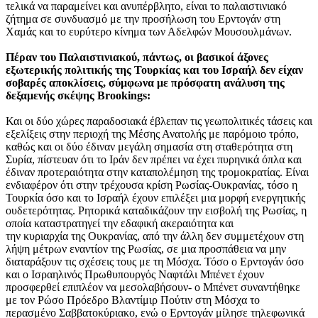
τελικά να παραμείνει και ανυπέρβλητο, είναι το παλαιστινιακό
ζήτημα σε συνδυασμό με την προσήλωση του Ερντογάν στη
Χαμάς και το ευρύτερο κίνημα των Αδελφών Μουσουλμάνων.
Πέραν του Παλαιστινιακού, πάντως, οι βασικοί άξονες
εξωτερικής πολιτικής της Τουρκίας και του Ισραήλ δεν είχαν
σοβαρές αποκλίσεις, σύμφωνα με πρόσφατη ανάλυση της
δεξαμενής σκέψης Brookings:
Και οι δύο χώρες παραδοσιακά έβλεπαν τις γεωπολιτικές τάσεις και
εξελίξεις στην περιοχή της Μέσης Ανατολής με παρόμοιο τρόπο,
καθώς και οι δύο έδιναν μεγάλη σημασία στη σταθερότητα στη
Συρία, πίστευαν ότι το Ιράν δεν πρέπει να έχει πυρηνικά όπλα και
έδιναν προτεραιότητα στην καταπολέμηση της τρομοκρατίας. Είναι
ενδιαφέρον ότι στην τρέχουσα κρίση Ρωσίας-Ουκρανίας, τόσο η
Τουρκία όσο και το Ισραήλ έχουν επιλέξει μια μορφή ενεργητικής
ουδετερότητας. Ρητορικά καταδικάζουν την εισβολή της Ρωσίας, η
οποία καταστρατηγεί την εδαφική ακεραιότητα και
την κυριαρχία της Ουκρανίας, από την άλλη δεν συμμετέχουν στη
λήψη μέτρων εναντίον της Ρωσίας, σε μια προσπάθεια να μην
διαταράξουν τις σχέσεις τους με τη Μόσχα. Τόσο ο Ερντογάν όσο
και ο Ισραηλινός Πρωθυπουργός Ναφτάλι Μπένετ έχουν
προσφερθεί επιπλέον να μεσολαβήσουν- ο Μπένετ συναντήθηκε
με τον Ρώσο Πρόεδρο Βλαντίμιρ Πούτιν στη Μόσχα το
περασμένο Σαββατοκύριακο, ενώ ο Ερντογάν μίλησε τηλεφωνικά