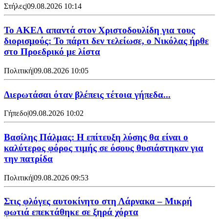
Στήλες
|
09.08.2026 10:14
Το ΑΚΕΛ απαντά στον Χριστοδουλίδη για τους
διορισμούς: Το πάρτι δεν τελείωσε, ο Νικόλας ήρθε
στο Προεδρικό με λίστα
Πολιτική
|
09.08.2026 10:05
Διερωτάσαι όταν βλέπεις τέτοια γήπεδα...
Γήπεδο
|
09.08.2026 10:02
Βασίλης Πάλμας: Η επίτευξη λύσης θα είναι ο
καλύτερος φόρος τιμής σε όσους θυσιάστηκαν για
την πατρίδα
Πολιτική
|
09.08.2026 09:53
Στις φλόγες αυτοκίνητο στη Λάρνακα – Μικρή
φωτιά επεκτάθηκε σε ξηρά χόρτα