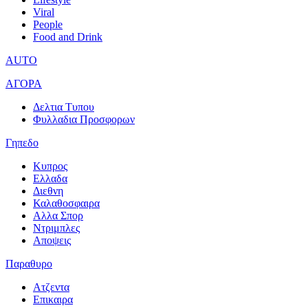
Viral
People
Food and Drink
AUTO
ΑΓΟΡΑ
Δελτια Τυπου
Φυλλαδια Προσφορων
Γηπεδο
Κυπρος
Ελλαδα
Διεθνη
Καλαθοσφαιρα
Αλλα Σπορ
Ντριμπλες
Αποψεις
Παραθυρο
Ατζεντα
Επικαιρα