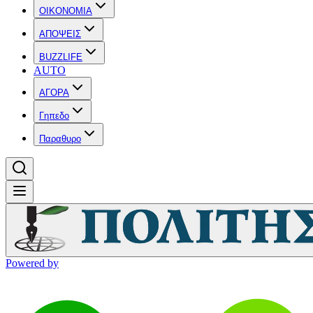
OIKONOMIA
ΑΠΟΨΕΙΣ
BUZZLIFE
AUTO
ΑΓΟΡΑ
Γηπεδο
Παραθυρο
Powered by