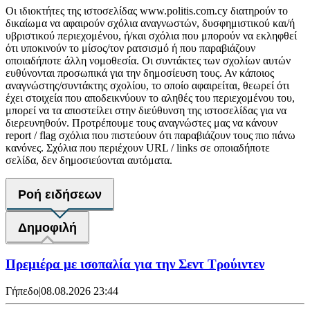
Οι ιδιοκτήτες της ιστοσελίδας www.politis.com.cy διατηρούν το
δικαίωμα να αφαιρούν σχόλια αναγνωστών, δυσφημιστικού και/ή
υβριστικού περιεχομένου, ή/και σχόλια που μπορούν να εκληφθεί
ότι υποκινούν το μίσος/τον ρατσισμό ή που παραβιάζουν
οποιαδήποτε άλλη νομοθεσία. Οι συντάκτες των σχολίων αυτών
ευθύνονται προσωπικά για την δημοσίευση τους. Αν κάποιος
αναγνώστης/συντάκτης σχολίου, το οποίο αφαιρείται, θεωρεί ότι
έχει στοιχεία που αποδεικνύουν το αληθές του περιεχομένου του,
μπορεί να τα αποστείλει στην διεύθυνση της ιστοσελίδας για να
διερευνηθούν. Προτρέπουμε τους αναγνώστες μας να κάνουν
report / flag σχόλια που πιστεύουν ότι παραβιάζουν τους πιο πάνω
κανόνες. Σχόλια που περιέχουν URL / links σε οποιαδήποτε
σελίδα, δεν δημοσιεύονται αυτόματα.
Ροή ειδήσεων
Δημοφιλή
Πρεμιέρα με ισοπαλία για την Σεντ Τρούιντεν
Γήπεδο
|
08.08.2026 23:44