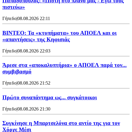
Παπαδόπουλος: «Πίστη στο πλάνο μας - Εγώ τους
πιστεύω»
Γήπεδο
|
08.08.2026 22:11
ΒΙΝΤΕΟ: Τα «κτυπήματα» του ΑΠΟΕΛ και οι
«απαντήσεις» της Κηφισιάς
Γήπεδο
|
08.08.2026 22:03
Άρεσε στα «αποκαλυπτήρια» ο ΑΠΟΕΛ παρά τον...
συμβιβασμό
Γήπεδο
|
08.08.2026 21:52
Πρώτο συναπάντημα ως... συγκάτοικοι
Γήπεδο
|
08.08.2026 21:30
Συγκίνησε η Μπαρτσελόνα στο αντίο της για τον
Χόρχε Μέσι