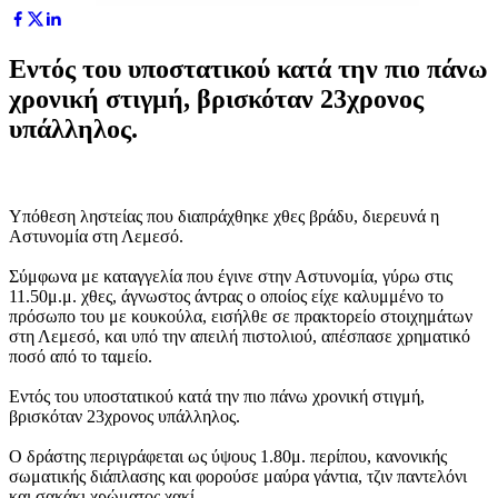
Εντός του υποστατικού κατά την πιο πάνω
χρονική στιγμή, βρισκόταν 23χρονος
υπάλληλος.
Υπόθεση ληστείας που διαπράχθηκε χθες βράδυ, διερευνά η
Αστυνομία στη Λεμεσό.
Σύμφωνα με καταγγελία που έγινε στην Αστυνομία, γύρω στις
11.50μ.μ. χθες, άγνωστος άντρας ο οποίος είχε καλυμμένο το
πρόσωπο του με κουκούλα, εισήλθε σε πρακτορείο στοιχημάτων
στη Λεμεσό, και υπό την απειλή πιστολιού, απέσπασε χρηματικό
ποσό από το ταμείο.
Εντός του υποστατικού κατά την πιο πάνω χρονική στιγμή,
βρισκόταν 23χρονος υπάλληλος.
Ο δράστης περιγράφεται ως ύψους 1.80μ. περίπου, κανονικής
σωματικής διάπλασης και φορούσε μαύρα γάντια, τζιν παντελόνι
και σακάκι χρώματος χακί.