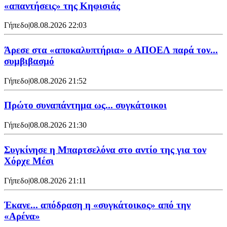
«απαντήσεις» της Κηφισιάς
Γήπεδο
|
08.08.2026 22:03
Άρεσε στα «αποκαλυπτήρια» ο ΑΠΟΕΛ παρά τον...
συμβιβασμό
Γήπεδο
|
08.08.2026 21:52
Πρώτο συναπάντημα ως... συγκάτοικοι
Γήπεδο
|
08.08.2026 21:30
Συγκίνησε η Μπαρτσελόνα στο αντίο της για τον
Χόρχε Μέσι
Γήπεδο
|
08.08.2026 21:11
Έκανε... απόδραση η «συγκάτοικος» από την
«Αρένα»