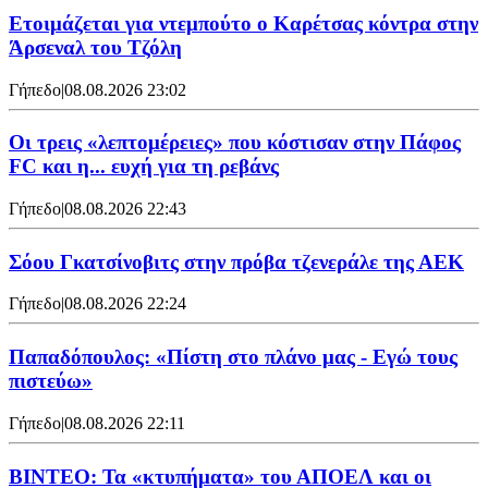
Ετοιμάζεται για ντεμπούτο ο Καρέτσας κόντρα στην
Άρσεναλ του Τζόλη
Γήπεδο
|
08.08.2026 23:02
Οι τρεις «λεπτομέρειες» που κόστισαν στην Πάφος
FC και η... ευχή για τη ρεβάνς
Γήπεδο
|
08.08.2026 22:43
Σόου Γκατσίνοβιτς στην πρόβα τζενεράλε της ΑΕΚ
Γήπεδο
|
08.08.2026 22:24
Παπαδόπουλος: «Πίστη στο πλάνο μας - Εγώ τους
πιστεύω»
Γήπεδο
|
08.08.2026 22:11
ΒΙΝΤΕΟ: Τα «κτυπήματα» του ΑΠΟΕΛ και οι