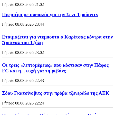
Γήπεδο
|
08.08.2026 21:02
Πρεμιέρα με ισοπαλία για την Σεντ Τρούιντεν
Γήπεδο
|
08.08.2026 23:44
Ετοιμάζεται για ντεμπούτο ο Καρέτσας κόντρα στην
Άρσεναλ του Τζόλη
Γήπεδο
|
08.08.2026 23:02
Οι τρεις «λεπτομέρειες» που κόστισαν στην Πάφος
FC και η... ευχή για τη ρεβάνς
Γήπεδο
|
08.08.2026 22:43
Σόου Γκατσίνοβιτς στην πρόβα τζενεράλε της ΑΕΚ
Γήπεδο
|
08.08.2026 22:24