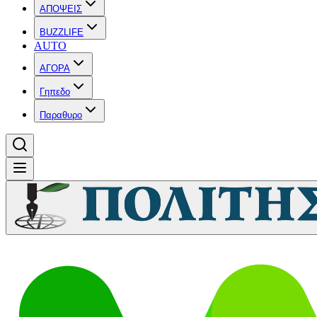
ΑΠΟΨΕΙΣ
BUZZLIFE
AUTO
ΑΓΟΡΑ
Γηπεδο
Παραθυρο