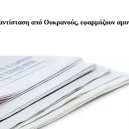
 αντίσταση από Ουκρανούς, εφαρμόζουν αμυ