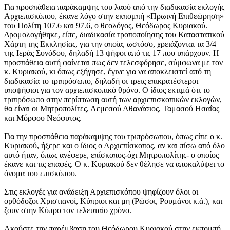
Για προσπάθεια παράκαμψης του λαού από την διαδικασία εκλογής
Αρχιεπισκόπου, έκανε λόγο στην εκπομπή «Πρωινή Επιθεώρηση»
του Πολίτη 107.6 και 97.6, ο θεολόγος, Θεόδωρος Κυριακού.
Δρομολογήθηκε, είπε, διαδικασία τροποποίησης του Καταστατικού
Χάρτη της Εκκλησίας, για την οποία, ωστόσο, χρειάζονται τα 3/4
της Ιεράς Συνόδου, δηλαδή 13 ψήφοι από τις 17 που υπάρχουν. Η
προσπάθεια αυτή φαίνεται πως δεν τελεσφόρησε, σύμφωνα με τον
κ. Κυριακού, κι όπως εξήγησε, έγινε για να αποκλειστεί από τη
διαδικασία το τριπρόσωπο, δηλαδή οι τρεις επικρατέστεροι
υποψήφιοι για τον αρχιεπισκοπικό θρόνο. Ο ίδιος εκτιμά ότι το
τριπρόσωπο στην περίπτωση αυτή των αρχιεπισκοπικών εκλογών,
θα είναι οι Μητροπολίτες, Λεμεσού Αθανάσιος, Ταμασού Ησαΐας
και Μόρφου Νεόφυτος.
Για την προσπάθεια παράκαμψης του τριπρόσωπου, όπως είπε ο κ.
Κυριακού, ήξερε και ο ίδιος ο Αρχιεπίσκοπος, αν και πίσω από όλο
αυτό ήταν, όπως ανέφερε, επίσκοπος-όχι Μητροπολίτης- ο οποίος
έκανε και τις επαφές. Ο κ. Κυριακού δεν θέλησε να αποκαλύψει το
όνομα του επισκόπου.
Στις εκλογές για ανάδειξη Αρχιεπισκόπου ψηφίζουν όλοι οι
ορθόδοξοι Χριστιανοί, Κύπριοι και μη (Ρώσοι, Ρουμάνοι κ.ά.), και
ζουν στην Κύπρο τον τελευταίο χρόνο.
Ακούστε την παρέμβαση του Θεόδωρου Κυριακού στην εκπομπή