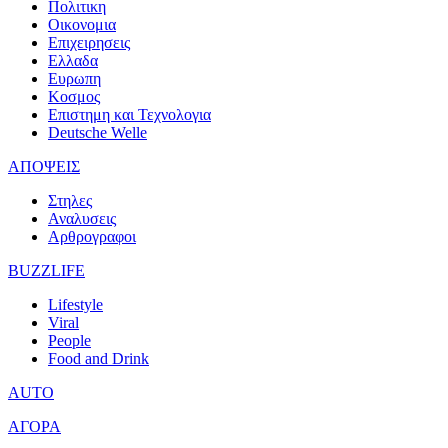
Πολιτικη
Οικονομια
Επιχειρησεις
Ελλαδα
Ευρωπη
Κοσμος
Επιστημη και Τεχνολογια
Deutsche Welle
ΑΠΟΨΕΙΣ
Στηλες
Αναλυσεις
Αρθρογραφοι
BUZZLIFE
Lifestyle
Viral
People
Food and Drink
AUTO
ΑΓΟΡΑ