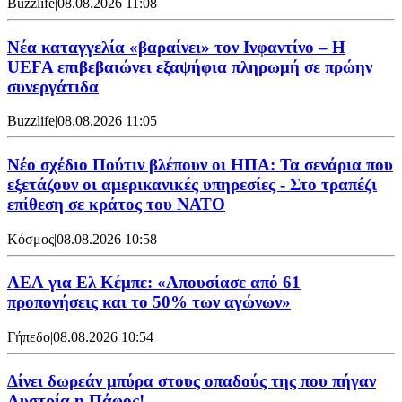
Buzzlife
|
08.08.2026 11:08
Νέα καταγγελία «βαραίνει» τον Ινφαντίνο – Η
UEFA επιβεβαιώνει εξαψήφια πληρωμή σε πρώην
συνεργάτιδα
Buzzlife
|
08.08.2026 11:05
Νέο σχέδιο Πούτιν βλέπουν οι ΗΠΑ: Τα σενάρια που
εξετάζουν οι αμερικανικές υπηρεσίες - Στο τραπέζι
επίθεση σε κράτος του ΝΑΤΟ
Κόσμος
|
08.08.2026 10:58
ΑΕΛ για Ελ Κέμπε: «Απουσίασε από 61
προπονήσεις και το 50% των αγώνων»
Γήπεδο
|
08.08.2026 10:54
Δίνει δωρεάν μπύρα στους οπαδούς της που πήγαν
Αυστρία η Πάφος!