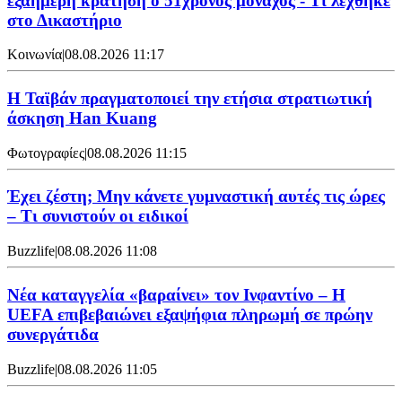
εξαήμερη κράτηση ο 51χρονος μοναχός - Τι λέχθηκε
στο Δικαστήριο
Κοινωνία
|
08.08.2026 11:17
Η Ταϊβάν πραγματοποιεί την ετήσια στρατιωτική
άσκηση Han Kuang
Φωτογραφίες
|
08.08.2026 11:15
Έχει ζέστη; Μην κάνετε γυμναστική αυτές τις ώρες
– Τι συνιστούν οι ειδικοί
Buzzlife
|
08.08.2026 11:08
Νέα καταγγελία «βαραίνει» τον Ινφαντίνο – Η
UEFA επιβεβαιώνει εξαψήφια πληρωμή σε πρώην
συνεργάτιδα
Buzzlife
|
08.08.2026 11:05