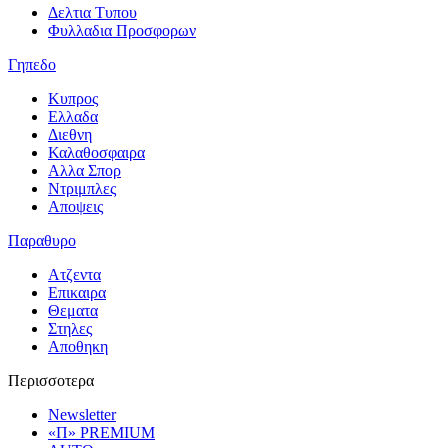
Δελτια Τυπου
Φυλλαδια Προσφορων
Γηπεδο
Κυπρος
Ελλαδα
Διεθνη
Καλαθοσφαιρα
Αλλα Σπορ
Ντριμπλες
Αποψεις
Παραθυρο
Ατζεντα
Επικαιρα
Θεματα
Στηλες
Αποθηκη
Περισσοτερα
Newsletter
«Π» PREMIUM