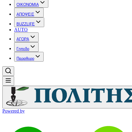
OIKONOMIA
ΑΠΟΨΕΙΣ
BUZZLIFE
AUTO
ΑΓΟΡΑ
Γηπεδο
Παραθυρο
Powered by