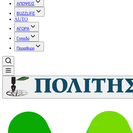
ΑΠΟΨΕΙΣ
BUZZLIFE
AUTO
ΑΓΟΡΑ
Γηπεδο
Παραθυρο