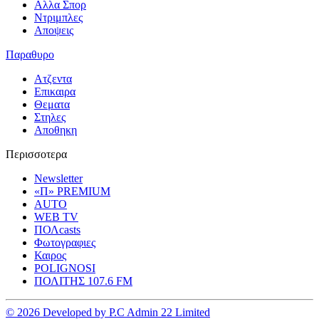
Αλλα Σπορ
Ντριμπλες
Αποψεις
Παραθυρο
Ατζεντα
Επικαιρα
Θεματα
Στηλες
Αποθηκη
Περισσοτερα
Newsletter
«Π» PREMIUM
AUTO
WEB TV
ΠΟΛcasts
Φωτογραφιες
Καιρος
POLIGNOSI
ΠΟΛΙΤΗΣ 107.6 FM
© 2026 Developed by P.C Admin 22 Limited