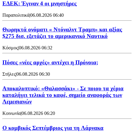
ΕΔΕΚ: Έγιναν 4 οι μνηστήρες
Παραπολιτικά
|
06.08.2026 06:40
Θωρηκτά ονόματι « Ντόναλντ Τραμπ» και αξίας
$275 δισ. εξετάζει το αμερικανικό Ναυτικό
Κόσμος
|
06.08.2026 06:32
Πόσες «νέες αρχές» αντέχει η Πρόνοια;
Στήλες
|
06.08.2026 06:30
Αποκαλυπτικό: «Θαλασσάκι» - Σε ποιου τα χέρια
καταλήγει τελικά το καφέ, σημείο αναφοράς των
Λεμεσιανών
Κοινωνία
|
06.08.2026 06:20
Ο κομβικός Σεπτέμβριος για τη Λάρνακα