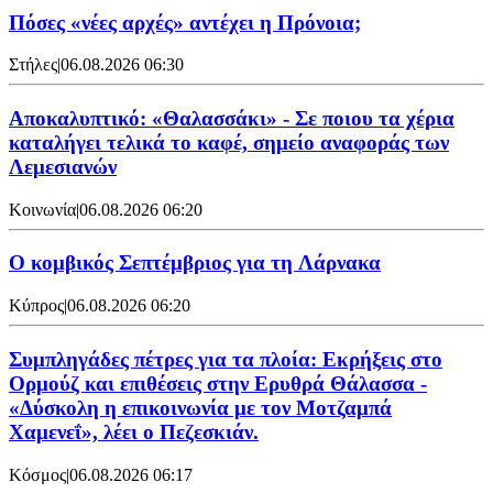
Πόσες «νέες αρχές» αντέχει η Πρόνοια;
Στήλες
|
06.08.2026 06:30
Αποκαλυπτικό: «Θαλασσάκι» - Σε ποιου τα χέρια
καταλήγει τελικά το καφέ, σημείο αναφοράς των
Λεμεσιανών
Κοινωνία
|
06.08.2026 06:20
Ο κομβικός Σεπτέμβριος για τη Λάρνακα
Κύπρος
|
06.08.2026 06:20
Συμπληγάδες πέτρες για τα πλοία: Εκρήξεις στο
Ορμούζ και επιθέσεις στην Ερυθρά Θάλασσα -
«Δύσκολη η επικοινωνία με τον Μοτζαμπά
Χαμενεΐ», λέει ο Πεζεσκιάν.
Κόσμος
|
06.08.2026 06:17