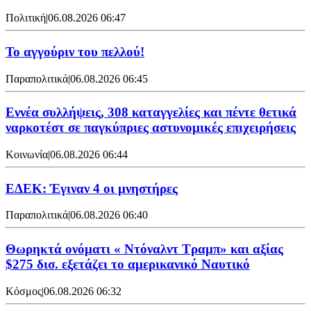
Πολιτική
|
06.08.2026 06:47
Το αγγούριν του πελλού!
Παραπολιτικά
|
06.08.2026 06:45
Εννέα συλλήψεις, 308 καταγγελίες και πέντε θετικά
ναρκοτέστ σε παγκύπριες αστυνομικές επιχειρήσεις
Κοινωνία
|
06.08.2026 06:44
ΕΔΕΚ: Έγιναν 4 οι μνηστήρες
Παραπολιτικά
|
06.08.2026 06:40
Θωρηκτά ονόματι « Ντόναλντ Τραμπ» και αξίας
$275 δισ. εξετάζει το αμερικανικό Ναυτικό
Κόσμος
|
06.08.2026 06:32