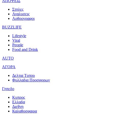
ΑΠΟΨΕΙΣ
Στηλες
Αναλυσεις
Αρθρογραφοι
BUZZLIFE
Lifestyle
Viral
People
Food and Drink
AUTO
ΑΓΟΡΑ
Δελτια Τυπου
Φυλλαδια Προσφορων
Γηπεδο
Κυπρος
Ελλαδα
Διεθνη
Καλαθοσφαιρα