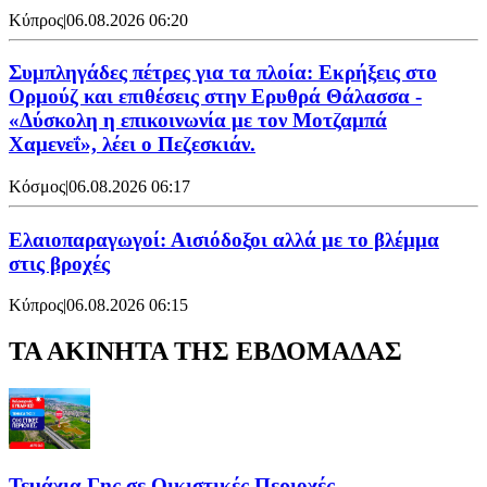
Κύπρος
|
06.08.2026 06:20
Συμπληγάδες πέτρες για τα πλοία: Εκρήξεις στο
Ορμούζ και επιθέσεις στην Ερυθρά Θάλασσα -
«Δύσκολη η επικοινωνία με τον Μοτζαμπά
Χαμενεΐ», λέει ο Πεζεσκιάν.
Κόσμος
|
06.08.2026 06:17
Ελαιοπαραγωγοί: Αισιόδοξοι αλλά με το βλέμμα
στις βροχές
Κύπρος
|
06.08.2026 06:15
ΤΑ ΑΚΙΝΗΤΑ ΤΗΣ ΕΒΔΟΜΑΔΑΣ
Τεμάχια Γης σε Οικιστικές Περιοχές