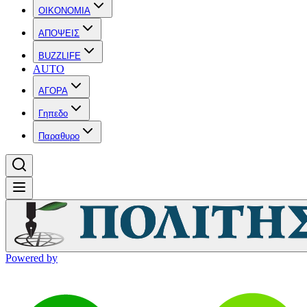
OIKONOMIA
ΑΠΟΨΕΙΣ
BUZZLIFE
AUTO
ΑΓΟΡΑ
Γηπεδο
Παραθυρο
Powered by