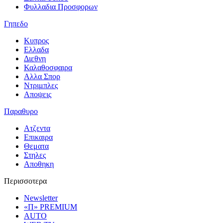
Φυλλαδια Προσφορων
Γηπεδο
Κυπρος
Ελλαδα
Διεθνη
Καλαθοσφαιρα
Αλλα Σπορ
Ντριμπλες
Αποψεις
Παραθυρο
Ατζεντα
Επικαιρα
Θεματα
Στηλες
Αποθηκη
Περισσοτερα
Newsletter
«Π» PREMIUM
AUTO