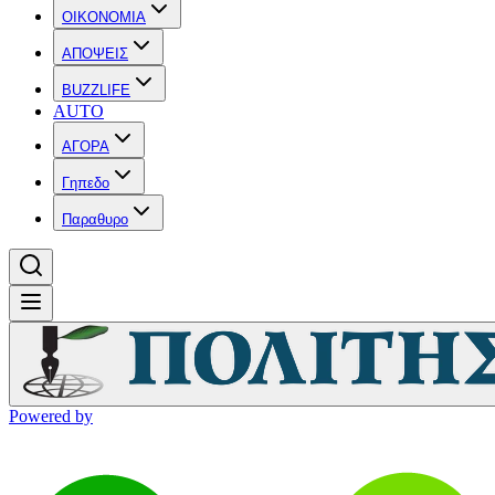
OIKONOMIA
ΑΠΟΨΕΙΣ
BUZZLIFE
AUTO
ΑΓΟΡΑ
Γηπεδο
Παραθυρο
Powered by