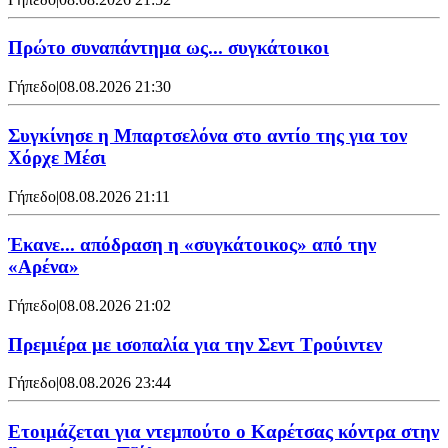
Πρώτο συναπάντημα ως... συγκάτοικοι
Γήπεδο
|
08.08.2026 21:30
Συγκίνησε η Μπαρτσελόνα στο αντίο της για τον
Χόρχε Μέσι
Γήπεδο
|
08.08.2026 21:11
Έκανε... απόδραση η «συγκάτοικος» από την
«Αρένα»
Γήπεδο
|
08.08.2026 21:02
Πρεμιέρα με ισοπαλία για την Σεντ Τρούιντεν
Γήπεδο
|
08.08.2026 23:44
Ετοιμάζεται για ντεμπούτο ο Καρέτσας κόντρα στην