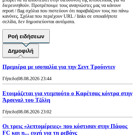
διερευνηθούν. Προτρέπουμε τους αναγνώστες μας να κάνουν
report / flag σχόλια που πιστεύουν ότι παραβιάζουν τους πιο πάνω
κανόνες. Σχόλια που περιέχουν URL / links σε οποιαδήποτε
σελίδα, δεν δημοσιεύονται αυτόματα.
Ροή ειδήσεων
Δημοφιλή
Πρεμιέρα με ισοπαλία για την Σεντ Τρούιντεν
Γήπεδο
|
08.08.2026 23:44
Ετοιμάζεται για ντεμπούτο ο Καρέτσας κόντρα στην
Άρσεναλ του Τζόλη
Γήπεδο
|
08.08.2026 23:02
Οι τρεις «λεπτομέρειες» που κόστισαν στην Πάφος
FC και η... ευχή για τη ρεβάνς