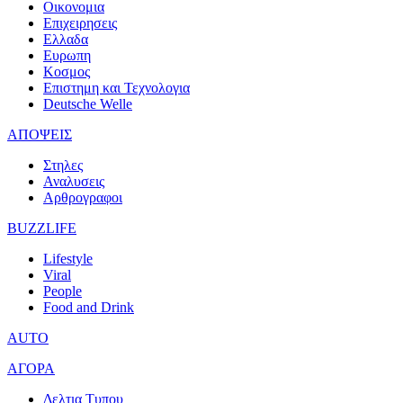
Οικονομια
Επιχειρησεις
Ελλαδα
Ευρωπη
Κοσμος
Επιστημη και Τεχνολογια
Deutsche Welle
ΑΠΟΨΕΙΣ
Στηλες
Αναλυσεις
Αρθρογραφοι
BUZZLIFE
Lifestyle
Viral
People
Food and Drink
AUTO
ΑΓΟΡΑ
Δελτια Τυπου