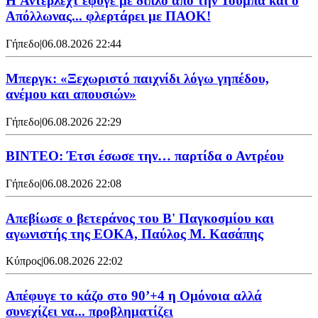
H Άντερλεχτ έφυγε με διπλό από την Τούμπα και ο
Απόλλωνας... φλερτάρει με ΠΑΟΚ!
Γήπεδο
|
06.08.2026 22:44
Μπεργκ: «Ξεχωριστό παιχνίδι λόγω γηπέδου,
ανέμου και απουσιών»
Γήπεδο
|
06.08.2026 22:29
ΒΙΝΤΕΟ: Έτσι έσωσε την… παρτίδα ο Αντρέου
Γήπεδο
|
06.08.2026 22:08
Απεβίωσε ο βετεράνος του Β' Παγκοσμίου και
αγωνιστής της ΕΟΚΑ, Παύλος Μ. Κασάπης
Κύπρος
|
06.08.2026 22:02
Απέφυγε το κάζο στο 90’+4 η Ομόνοια αλλά
συνεχίζει να... προβληματίζει