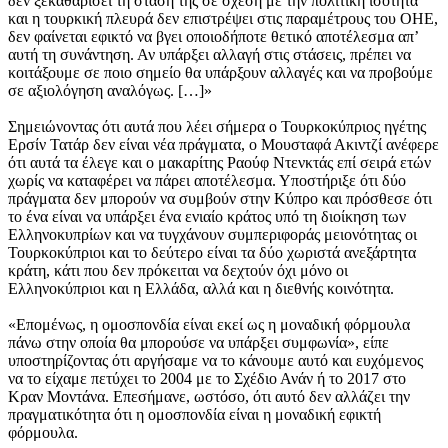
δεν ξεκαθαρίσει τη στάση της σε σχέση με την πολιτική ισότητα
και η τουρκική πλευρά δεν επιστρέψει στις παραμέτρους του ΟΗΕ,
δεν φαίνεται εφικτό να βγει οποιοδήποτε θετικό αποτέλεσμα απ’
αυτή τη συνάντηση. Αν υπάρξει αλλαγή στις στάσεις, πρέπει να
κοιτάξουμε σε ποιο σημείο θα υπάρξουν αλλαγές και να προβούμε
σε αξιολόγηση αναλόγως. […]»
Σημειώνοντας ότι αυτά που λέει σήμερα ο Τουρκοκύπριος ηγέτης
Ερσίν Τατάρ δεν είναι νέα πράγματα, ο Μουσταφά Ακιντζί ανέφερε
ότι αυτά τα έλεγε και ο μακαρίτης Ραούφ Ντενκτάς επί σειρά ετών
χωρίς να καταφέρει να πάρει αποτέλεσμα. Υποστήριξε ότι δύο
πράγματα δεν μπορούν να συμβούν στην Κύπρο και πρόσθεσε ότι
το ένα είναι να υπάρξει ένα ενιαίο κράτος υπό τη διοίκηση των
Ελληνοκυπρίων και να τυγχάνουν συμπεριφοράς μειονότητας οι
Τουρκοκύπριοι και το δεύτερο είναι τα δύο χωριστά ανεξάρτητα
κράτη, κάτι που δεν πρόκειται να δεχτούν όχι μόνο οι
Ελληνοκύπριοι και η Ελλάδα, αλλά και η διεθνής κοινότητα.
«Επομένως, η ομοσπονδία είναι εκεί ως η μοναδική φόρμουλα
πάνω στην οποία θα μπορούσε να υπάρξει συμφωνία», είπε
υποστηρίζοντας ότι αργήσαμε να το κάνουμε αυτό και ευχόμενος
να το είχαμε πετύχει το 2004 με το Σχέδιο Ανάν ή το 2017 στο
Κραν Μοντάνα. Επεσήμανε, ωστόσο, ότι αυτό δεν αλλάζει την
πραγματικότητα ότι η ομοσπονδία είναι η μοναδική εφικτή
φόρμουλα.