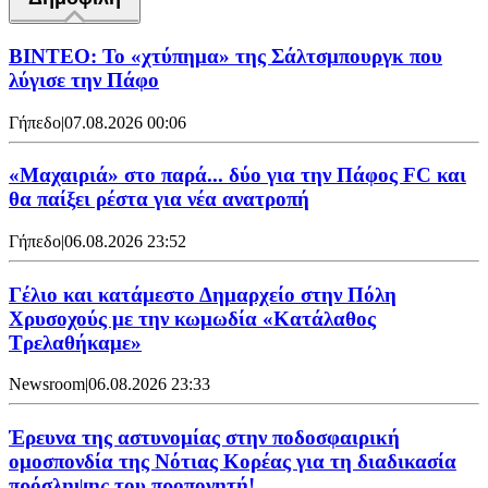
ΒΙΝΤΕΟ: Το «χτύπημα» της Σάλτσμπουργκ που
λύγισε την Πάφο
Γήπεδο
|
07.08.2026 00:06
«Μαχαιριά» στο παρά... δύο για την Πάφος FC και
θα παίξει ρέστα για νέα ανατροπή
Γήπεδο
|
06.08.2026 23:52
Γέλιο και κατάμεστο Δημαρχείο στην Πόλη
Χρυσοχούς με την κωμωδία «Κατάλαθος
Τρελαθήκαμε»
Newsroom
|
06.08.2026 23:33
Έρευνα της αστυνομίας στην ποδοσφαιρική
ομοσπονδία της Νότιας Κορέας για τη διαδικασία
πρόσληψης του προπονητή!