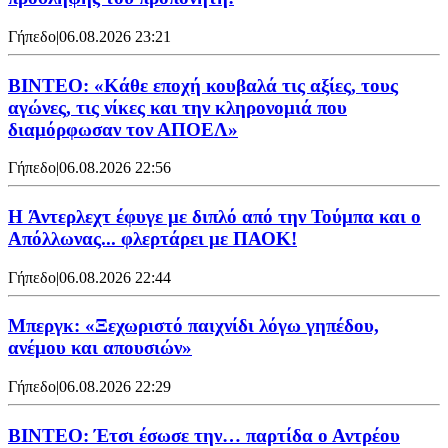
Γήπεδο
|
06.08.2026 23:21
ΒΙΝΤΕΟ: «Κάθε εποχή κουβαλά τις αξίες, τους
αγώνες, τις νίκες και την κληρονομιά που
διαμόρφωσαν τον ΑΠΟΕΛ»
Γήπεδο
|
06.08.2026 22:56
H Άντερλεχτ έφυγε με διπλό από την Τούμπα και ο
Απόλλωνας... φλερτάρει με ΠΑΟΚ!
Γήπεδο
|
06.08.2026 22:44
Μπεργκ: «Ξεχωριστό παιχνίδι λόγω γηπέδου,
ανέμου και απουσιών»
Γήπεδο
|
06.08.2026 22:29
ΒΙΝΤΕΟ: Έτσι έσωσε την… παρτίδα ο Αντρέου