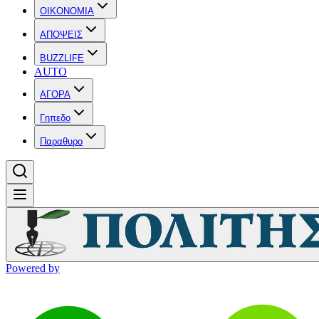
OIKONOMIA
ΑΠΟΨΕΙΣ
BUZZLIFE
AUTO
ΑΓΟΡΑ
Γηπεδο
Παραθυρο
Powered by