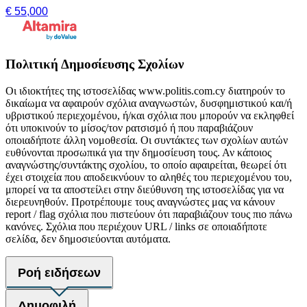
€ 55,000
Πολιτική Δημοσίευσης Σχολίων
Οι ιδιοκτήτες της ιστοσελίδας www.politis.com.cy διατηρούν το
δικαίωμα να αφαιρούν σχόλια αναγνωστών, δυσφημιστικού και/ή
υβριστικού περιεχομένου, ή/και σχόλια που μπορούν να εκληφθεί
ότι υποκινούν το μίσος/τον ρατσισμό ή που παραβιάζουν
οποιαδήποτε άλλη νομοθεσία. Οι συντάκτες των σχολίων αυτών
ευθύνονται προσωπικά για την δημοσίευση τους. Αν κάποιος
αναγνώστης/συντάκτης σχολίου, το οποίο αφαιρείται, θεωρεί ότι
έχει στοιχεία που αποδεικνύουν το αληθές του περιεχομένου του,
μπορεί να τα αποστείλει στην διεύθυνση της ιστοσελίδας για να
διερευνηθούν. Προτρέπουμε τους αναγνώστες μας να κάνουν
report / flag σχόλια που πιστεύουν ότι παραβιάζουν τους πιο πάνω
κανόνες. Σχόλια που περιέχουν URL / links σε οποιαδήποτε
σελίδα, δεν δημοσιεύονται αυτόματα.
Ροή ειδήσεων
Δημοφιλή