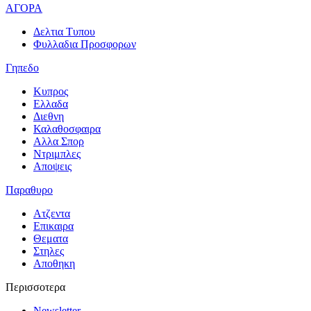
ΑΓΟΡΑ
Δελτια Τυπου
Φυλλαδια Προσφορων
Γηπεδο
Κυπρος
Ελλαδα
Διεθνη
Καλαθοσφαιρα
Αλλα Σπορ
Ντριμπλες
Αποψεις
Παραθυρο
Ατζεντα
Επικαιρα
Θεματα
Στηλες
Αποθηκη
Περισσοτερα
Newsletter