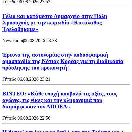
Γήπεδο
|
06.08.2026 23:52
Γέλιο και κατάμεστο Δημαρχείο στην Πόλη
Χρυσοχούς με την κωμωδία «Κατάλαθος
Τρελαθήκαμε»
Newsroom
|
06.08.2026 23:33
Έρευνα της αστυνομίας στην ποδοσφαιρική
ομοσπονδία της Νότιας Κορέας για τη διαδικασία
πρόσληψης του προπονητή!
Γήπεδο
|
06.08.2026 23:21
ΒΙΝΤΕΟ: «Κάθε εποχή κουβαλά τις αξίες, τους
αγώνες, τις νίκες και την κληρονομιά που
διαμόρφωσαν τον ΑΠΟΕΛ»
Γήπεδο
|
06.08.2026 22:56