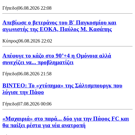
Γήπεδο
|
06.08.2026 22:08
Απεβίωσε ο βετεράνος του Β' Παγκοσμίου και
αγωνιστής της ΕΟΚΑ, Παύλος Μ. Κασάπης
Κύπρος
|
06.08.2026 22:02
Απέφυγε το κάζο στο 90’+4 η Ομόνοια αλλά
συνεχίζει να... προβληματίζει
Γήπεδο
|
06.08.2026 21:58
ΒΙΝΤΕΟ: Το «χτύπημα» της Σάλτσμπουργκ που
λύγισε την Πάφο
Γήπεδο
|
07.08.2026 00:06
«Μαχαιριά» στο παρά... δύο για την Πάφος FC και
θα παίξει ρέστα για νέα ανατροπή