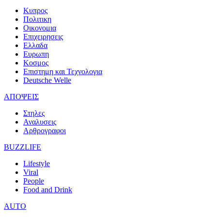
Κυπρος
Πολιτικη
Οικονομια
Επιχειρησεις
Ελλαδα
Ευρωπη
Κοσμος
Επιστημη και Τεχνολογια
Deutsche Welle
ΑΠΟΨΕΙΣ
Στηλες
Αναλυσεις
Αρθρογραφοι
BUZZLIFE
Lifestyle
Viral
People
Food and Drink
AUTO