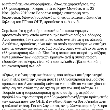
Μετά από τις «παλινδρομήσεις», όπως τις χαρακτήρισε, της
ελληνοκυπριακής πλευράς μετά το Κραν Μοντάνα, στις 25
Νοεμβρίου 2019 στο Βερολίνο υπήρξε επιστροφή στην
δικοινοτική, διζωνική ομοσπονδία, όπως αντικατοπτρίζεται στη
δήλωση του ΓΓ του ΟΗΕ, πρόσθεσε ο κ. Ακιντζί.
Σημείωσε ότι η χαλαρή ομοσπονδία ή η αποκεντρωμένη
ομοσπονδία στην οποία αναφέρθηκε κατά καιρούς ο Πρόεδρος
Αναστασιάδης δεν είναι κάτι στο οποίο αντιτίθεται η τ/κ πλευρά.
Αντιθέτως, πρόσθεσε, είναι κάτι το οποίο προσπάθησε να επιτύχει
κατά τις διαπραγματευτικές διαδικασίες, όμως αντιτίθετο σε αυτό η
ελληνοκυπριακή πλευρά. Είπε ότι η άποψη που αφορά την αύξηση
των εξουσιών των «ιδρυτικών κρατών» αντί η συγκέντρωση
εξουσιών στο κέντρο, είναι κάτι που ανέκαθεν έβλεπε θετικά η
τουρκοκυπριακή πλευρά.
«Όμως, η σύνοψη της κατάστασης που υπάρχει αυτή την στιγμή
είναι η εξής κατά την γνώμη μου: Η ελληνοκυπριακή πλευρά στο
πρόσωπο του Αναστασιάδη φαίνεται να προτίθεται να συνεχίσει τη
σύγχυση στη στάση της σε σχέση με την πολιτική ισότητα. Η
Τουρκία και η τουρκοκυπριακή ηγεσία αυτής της περιόδου
προβάλλουν την απαίτηση για δύο χωριστά ανεξάρτητα κράτη εκτός
των παραμέτρων του ΟΗΕ. Δεν τίθεται θέμα να βρει στήριξη αυτή
η πολιτική στάση. Για τον λόγο αυτό, αν η ελληνοκυπριακή πλευρά