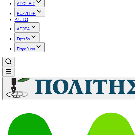
ΑΠΟΨΕΙΣ
BUZZLIFE
AUTO
ΑΓΟΡΑ
Γηπεδο
Παραθυρο