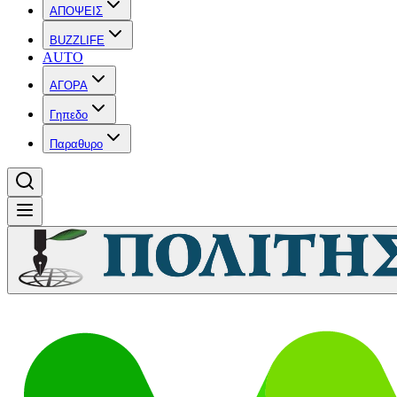
ΑΠΟΨΕΙΣ
BUZZLIFE
AUTO
ΑΓΟΡΑ
Γηπεδο
Παραθυρο