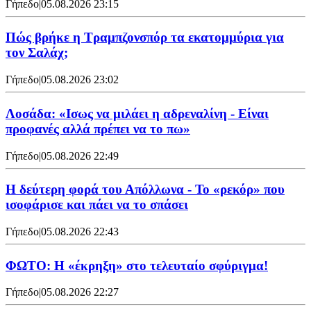
Γήπεδο
|
05.08.2026 23:15
Πώς βρήκε η Τραμπζονσπόρ τα εκατομμύρια για
τον Σαλάχ;
Γήπεδο
|
05.08.2026 23:02
Λοσάδα: «Ισως να μιλάει η αδρεναλίνη - Είναι
προφανές αλλά πρέπει να το πω»
Γήπεδο
|
05.08.2026 22:49
Η δεύτερη φορά του Απόλλωνα - Το «ρεκόρ» που
ισοφάρισε και πάει να το σπάσει
Γήπεδο
|
05.08.2026 22:43
ΦΩΤΟ: Η «έκρηξη» στο τελευταίο σφύριγμα!
Γήπεδο
|
05.08.2026 22:27