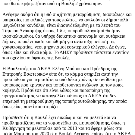
που θα υπερψηφιζόταν από τη Βουλή 2 χρόνια πριν.
Ανέφερε ακόμα ότι η υπό συζήτηση μεταρρύθμιση, διασφάλιζε και
υπηρεσίες πιο φιλικές για τους πολίτες, να αντλούν οι δήμοι πολύ
μεγαλύτερα κονδύλια, είναι διασυνδεδεμένη με τα λεφτά του
Ταμείου Ανάκαμψης ύψους 1 δις, οι προϋπολογισμοί θα ήταν
ισοσκελισμένοι, θα υπήρχε διοικητικά αυτονομία και αυτάρκεια
δήμων, αποκέντρωση και ώθηση για ανάπτυξη μείωση της
γραφειοκρατίας, νέοι μηχανισμοί εσωτερικού ελέγχου. Δε έγινε,
όπως είπε και είναι κρίμα. Το ΔΗΣΥ πρόσθεσε τάσσεται εναντίον
του σχεδίου απόφασης της Βουλής.
Η Βουλευτής του ΑΚΕΛ Ελένη Μαύρου και Πρόεδρος της
Επιτροπής Εσωτερικών είπε ότι το κόμμα στηρίζει αυτή την
προσπάθεια για περισσότερο από δέκα χρόνια, σε αντίθεση με
κάποιους που κρίνουν και τοποθετούνται ανάλογα με τον ποιος
κυβερνά. Πρόσθεσε ότι είναι λάθος και παραποίηση της
πραγματικότητας να καταγγέλλει κάποιος το ΑΚΕΛ ότι δεν
επιχειρεί τη μεταρρύθμιση της τοπικής αυτοδιοίκησης, την οποία
όπως είπε, πονεί και στηρίζει.
Πρόσθεσε ότι η Βουλή έχει δικαίωμα και να μελετά και να
προβληματίζεται για τα νομοσχέδια της μεταρρύθμισης, όπως η
Κυβέρνηση τα μελετούσε από το 2013 και τα έφερε μόλις στα
μέσα Μαρτίου του 2020 στη Βουλή. Ανέφερε επίσης ότι το ΑΚΕΛ