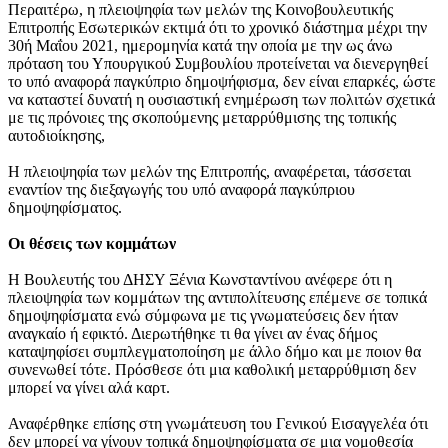
Περαιτέρω, η πλειοψηφία των μελών της Κοινοβουλευτικής
Επιτροπής Εσωτερικών εκτιμά ότι το χρονικό διάστημα μέχρι την
30ή Μαΐου 2021, ημερομηνία κατά την οποία με την ως άνω
πρόταση του Υπουργικού Συμβουλίου προτείνεται να διενεργηθεί
το υπό αναφορά παγκύπριο δημοψήφισμα, δεν είναι επαρκές, ώστε
να καταστεί δυνατή η ουσιαστική ενημέρωση των πολιτών σχετικά
με τις πρόνοιες της σκοπούμενης μεταρρύθμισης της τοπικής
αυτοδιοίκησης,
Η πλειοψηφία των μελών της Επιτροπής, αναφέρεται, τάσσεται
εναντίον της διεξαγωγής του υπό αναφορά παγκύπριου
δημοψηφίσματος.
Οι θέσεις των κομμάτων
Η Βουλευτής του ΔΗΣΥ Ξένια Κωνσταντίνου ανέφερε ότι η
πλειοψηφία των κομμάτων της αντιπολίτευσης επέμενε σε τοπικά
δημοψηφίσματα ενώ σύμφωνα με τις γνωματεύσεις δεν ήταν
αναγκαίο ή εφικτό. Διερωτήθηκε τι θα γίνει αν ένας δήμος
καταψηφίσει συμπλεγματοποίηση με άλλο δήμο και με ποιον θα
συνενωθεί τότε. Πρόσθεσε ότι μια καθολική μεταρρύθμιση δεν
μπορεί να γίνει αλά καρτ.
Αναφέρθηκε επίσης στη γνωμάτευση του Γενικού Εισαγγελέα ότι
δεν μπορεί να γίνουν τοπικά δημοψηφίσματα σε μια νομοθεσία