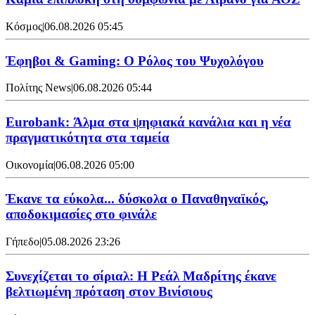
Κόσμος
|
06.08.2026 05:45
Έφηβοι & Gaming: Ο Ρόλος του Ψυχολόγου
Πολίτης News
|
06.08.2026 05:44
Eurobank: Άλμα στα ψηφιακά κανάλια και η νέα
πραγματικότητα στα ταμεία
Οικονομία
|
06.08.2026 05:00
Έκανε τα εύκολα... δύσκολα ο Παναθηναϊκός,
αποδοκιμασίες στο φινάλε
Γήπεδο
|
05.08.2026 23:26
Συνεχίζεται το σίριαλ: Η Ρεάλ Μαδρίτης έκανε
βελτιωμένη πρόταση στον Βινίσιους