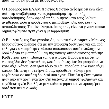
αυτά τα προβλήματα με τις συνενώσεις.
Ο Πρόεδρος του ΕΛΑΜ Χρίστος Χρίστου ανέφερε ότι ενώ είναι
υπέρ της αναβάθμισης και ισχυροποίησης της τοπικής
αυτοδιοίκησης, όσον αφορά τα δημοψηφίσματα τους βρίσκει
αντίθετους τόσο η προσέγγισης της Κυβέρνησης όσο και της
αντιπολίτευσης. Το μόνο λογικό, όπως είπε, είναι να γίνουν τοπικά
δημοψηφίσματα πριν γίνει η μεταρρύθμιση.
Ο Βουλευτής της Συνεργασίας Δημοκρατικών Δυνάμεων Μαρίνος
Μουσιούττας ανέφερε ότι με την απόφαση δυστυχώς για καθαρά
εκλογικές σκοπιμότητες κάποιοι αποφάσισαν αυτή η πολύχρονη
δουλειά για τη μεταρρύθμιση της τοπικής αυτοδιοίκησης από την
Κυβέρνηση και τη Βουλή να πάει στράφι. Παραδέχτηκε ότι το
νομοσχέδιο δεν ήταν τέλειο, ωστόσο, όπως είπε θα μπορούσε να
καταλήξει κάπου. Δεν ήταν τέλιο αλλά μπορούσαμε να καταλήξει
κάπου. Με αυτή την ενέργειά μας, πρόσθεσε, βάλαμε μια
ταφόπλακα σε αυτή τη δουλειά που έγινε. Είπε ότι η Συνεργασία
ήταν από την αρχή εναντίον στη διεξαγωγή δημοψηφισμάτων και
ευχήθηκε η νέα Βουλή να μην καθυστερήσει και να προσφέρει
αυτό που θέλει ο λαός.
ΚΥΠΕ