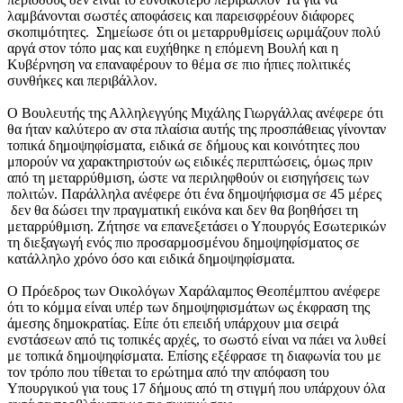
λαμβάνονται σωστές αποφάσεις και παρεισφρέουν διάφορες
σκοπιμότητες. Σημείωσε ότι οι μεταρρυθμίσεις ωριμάζουν πολύ
αργά στον τόπο μας και ευχήθηκε η επόμενη Βουλή και η
Κυβέρνηση να επαναφέρουν το θέμα σε πιο ήπιες πολιτικές
συνθήκες και περιβάλλον.
Ο Βουλευτής της Αλληλεγγύης Μιχάλης Γιωργάλλας ανέφερε ότι
θα ήταν καλύτερο αν στα πλαίσια αυτής της προσπάθειας γίνονταν
τοπικά δημοψηφίσματα, ειδικά σε δήμους και κοινότητες που
μπορούν να χαρακτηριστούν ως ειδικές περιπτώσεις, όμως πριν
από τη μεταρρύθμιση, ώστε να περιληφθούν οι εισηγήσεις των
πολιτών. Παράλληλα ανέφερε ότι ένα δημοψήφισμα σε 45 μέρες
δεν θα δώσει την πραγματική εικόνα και δεν θα βοηθήσει τη
μεταρρύθμιση. Ζήτησε να επανεξετάσει ο Υπουργός Εσωτερικών
τη διεξαγωγή ενός πιο προσαρμοσμένου δημοψηφίσματος σε
κατάλληλο χρόνο όσο και ειδικά δημοψηφίσματα.
Ο Πρόεδρος των Οικολόγων Χαράλαμπος Θεοπέμπτου ανέφερε
ότι το κόμμα είναι υπέρ των δημοψηφισμάτων ως έκφραση της
άμεσης δημοκρατίας. Είπε ότι επειδή υπάρχουν μια σειρά
ενστάσεων από τις τοπικές αρχές, το σωστό είναι να πάει να λυθεί
με τοπικά δημοψηφίσματα. Επίσης εξέφρασε τη διαφωνία του με
τον τρόπο που τίθεται το ερώτημα από την απόφαση του
Υπουργικού για τους 17 δήμους από τη στιγμή που υπάρχουν όλα