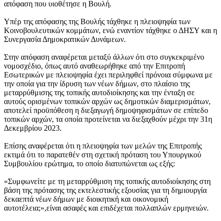
απόφαση που υιοθέτησε η Βουλή.
Υπέρ της απόφασης της Βουλής τάχθηκε η πλειοψηφία των
Κοινοβουλευτικών κομμάτων, ενώ εναντίον τάχθηκε ο ΔΗΣΥ και η
Συνεργασία Δημοκρατικών Δυνάμεων.
Στην απόφαση αναφέρεται μεταξύ άλλων ότι στο συγκεκριμένο
νομοσχέδιο, όπως αυτό αναθεωρήθηκε από την Επιτροπή
Εσωτερικών με πλειοψηφία έχει περιληφθεί πρόνοια σύμφωνα με
την οποία για την ίδρυση των νέων δήμων, στο πλαίσιο της
μεταρρύθμισης της τοπικής αυτοδιοίκησης και την ένταξη σε
αυτούς ορισμένων τοπικών αρχών ως δημοτικών διαμερισμάτων,
αποτελεί προϋπόθεση η διεξαγωγή δημοψηφισμάτων σε επίπεδο
τοπικών αρχών, τα οποία προτείνεται να διεξαχθούν μέχρι την 31η
Δεκεμβρίου 2023.
Επίσης αναφέρεται ότι η πλειοψηφία των μελών της Επιτροπής
εκτιμά ότι το παρατεθέν στη σχετική πρόταση του Υπουργικού
Συμβουλίου ερώτημα, το οποίο διατυπώνεται ως εξής:
«Συμφωνείτε με τη μεταρρύθμιση της τοπικής αυτοδιοίκησης στη
βάση της πρότασης της εκτελεστικής εξουσίας για τη δημιουργία
δεκαεπτά νέων δήμων με διοικητική και οικονομική
αυτοτέλεια;»,είναι ασαφές και επιδέχεται πολλαπλών ερμηνειών.