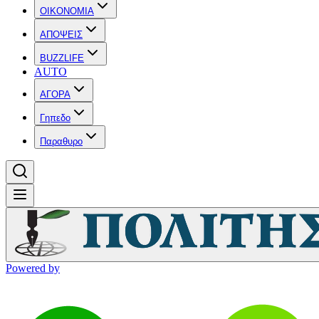
OIKONOMIA
ΑΠΟΨΕΙΣ
BUZZLIFE
AUTO
ΑΓΟΡΑ
Γηπεδο
Παραθυρο
Powered by