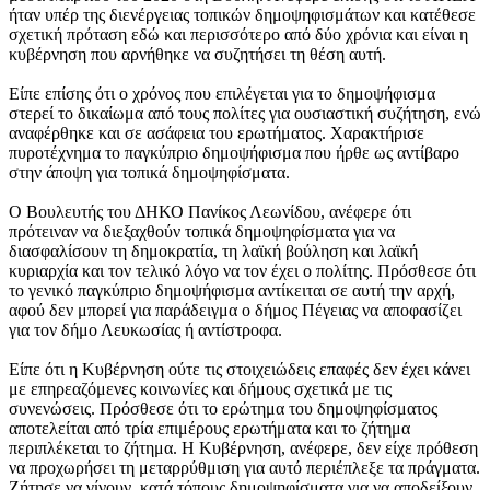
ήταν υπέρ της διενέργειας τοπικών δημοψηφισμάτων και κατέθεσε
σχετική πρόταση εδώ και περισσότερο από δύο χρόνια και είναι η
κυβέρνηση που αρνήθηκε να συζητήσει τη θέση αυτή.
Είπε επίσης ότι ο χρόνος που επιλέγεται για το δημοψήφισμα
στερεί το δικαίωμα από τους πολίτες για ουσιαστική συζήτηση, ενώ
αναφέρθηκε και σε ασάφεια του ερωτήματος. Χαρακτήρισε
πυροτέχνημα το παγκύπριο δημοψήφισμα που ήρθε ως αντίβαρο
στην άποψη για τοπικά δημοψηφίσματα.
Ο Βουλευτής του ΔΗΚΟ Πανίκος Λεωνίδου, ανέφερε ότι
πρότειναν να διεξαχθούν τοπικά δημοψηφίσματα για να
διασφαλίσουν τη δημοκρατία, τη λαϊκή βούληση και λαϊκή
κυριαρχία και τον τελικό λόγο να τον έχει ο πολίτης. Πρόσθεσε ότι
το γενικό παγκύπριο δημοψήφισμα αντίκειται σε αυτή την αρχή,
αφού δεν μπορεί για παράδειγμα ο δήμος Πέγειας να αποφασίζει
για τον δήμο Λευκωσίας ή αντίστροφα.
Είπε ότι η Κυβέρνηση ούτε τις στοιχειώδεις επαφές δεν έχει κάνει
με επηρεαζόμενες κοινωνίες και δήμους σχετικά με τις
συνενώσεις. Πρόσθεσε ότι το ερώτημα του δημοψηφίσματος
αποτελείται από τρία επιμέρους ερωτήματα και το ζήτημα
περιπλέκεται το ζήτημα. Η Κυβέρνηση, ανέφερε, δεν είχε πρόθεση
να προχωρήσει τη μεταρρύθμιση για αυτό περιέπλεξε τα πράγματα.
Ζήτησε να γίνουν κατά τόπους δημοψηφίσματα για να αποδείξουν