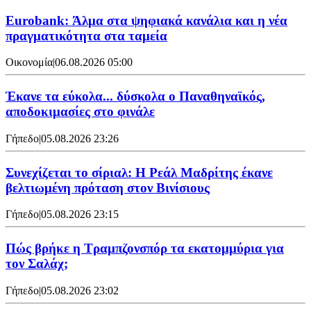
Eurobank: Άλμα στα ψηφιακά κανάλια και η νέα
πραγματικότητα στα ταμεία
Οικονομία
|
06.08.2026 05:00
Έκανε τα εύκολα... δύσκολα ο Παναθηναϊκός,
αποδοκιμασίες στο φινάλε
Γήπεδο
|
05.08.2026 23:26
Συνεχίζεται το σίριαλ: Η Ρεάλ Μαδρίτης έκανε
βελτιωμένη πρόταση στον Βινίσιους
Γήπεδο
|
05.08.2026 23:15
Πώς βρήκε η Τραμπζονσπόρ τα εκατομμύρια για
τον Σαλάχ;
Γήπεδο
|
05.08.2026 23:02