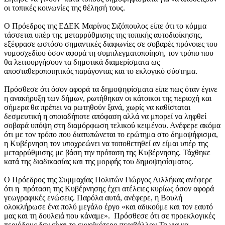
οι τοπικές κοινωνίες της θέλησή τους.
Ο Πρόεδρος της ΕΔΕΚ Μαρίνος Σιζόπουλος είπε ότι το κόμμα
τάσσεται υπέρ της μεταρρύθμισης της τοπικής αυτοδιοίκησης,
εξέφρασε ωστόσο σημαντικές διαφωνίες σε σοβαρές πρόνοιες του
νομοσχεδίου όσον αφορά τη συμπλεγματοποίηση, τον τρόπο που
θα λειτουργήσουν τα δημοτικά διαμερίσματα ως
αποσταθεροποιητικός παράγοντας και το εκλογικό σύστημα.
Πρόσθεσε ότι όσον αφορά τα δημοψηφίσματα είπε πως όταν έγινε
η ανακήρυξη των δήμων, ρωτήθηκαν οι κάτοικοι της περιοχή και
σήμερα θα πρέπει να ρωτηθούν ξανά, χωρίς να καθίσταται
δεσμευτική η οποιαδήποτε απόφαση αλλά να μπορεί να ληφθεί
σοβαρά υπόψη στη διαμόρφωση τελικού κειμένου. Ανέφερε ακόμα
ότι με τον τρόπο που διατυπώνεται το ερώτημα στο δημοψήφισμα,
η Κυβέρνηση τον υποχρεώνει να τοποθετηθεί αν είμαι υπέρ της
μεταρρύθμισης με βάση την πρόταση της Κυβέρνησης. Τάχθηκε
κατά της διαδικασίας και της μορφής του δημοψηφίσματος.
Ο Πρόεδρος της Συμμαχίας Πολιτών Γιώργος Λιλλήκας ανέφερε
ότι η πρόταση της Κυβέρνησης έχει ατέλειες κυρίως όσον αφορά
γεωγραφικές ενώσεις. Παρόλα αυτά, ανέφερε, η Βουλή
ολοκλήρωσε ένα πολύ μεγάλο έργο «και αδικούμε και τον εαυτό
μας και τη δουλειά που κάναμε». Πρόσθεσε ότι σε προεκλογικές
περιόδους δεν είναι το ευνοϊκότερο περιβάλλον Τα για να