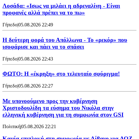
Λοσάδα: «Ισως να μιλάει η αδρεναλίνη - Είναι
προφανές αλλά πρέπει να το πω»
Γήπεδο
|
05.08.2026 22:49
Η δεύτερη φορά του Απόλλωνα - Το «ρεκόρ» που
ισοφάρισε και πάει να το σπάσει
Γήπεδο
|
05.08.2026 22:43
ΦΩΤΟ: Η «έκρηξη» στο τελευταίο σφύριγμα!
Γήπεδο
|
05.08.2026 22:27
Με υπονοούμενο προς την κυβέρνηση
Χριστοδουλίδη τα εύσημα του Νικόλα στην
ελληνική κυβέρνηση για τη συμφωνία στον GSI
Πολιτική
|
05.08.2026 22:21
Καμία επιπλοκή στη συμφωνία με Λίβανο για ΑΟΖ