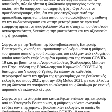
αποτελούν, πώς θα γίνεται η διαδικασία ψηφοφορίας εντός της
οικίας, εάν θα υπάρχουν παρατηρητές ή όχι. Οφείλουμε να
προειδοποιήσουμε, είπε, ότι ναι μεν στηρίζουμε αυτή την
προσπάθεια, όμως θα πρέπει αυτοί που θα αναλάβουν την ευθύνη
να την κωδικοποιήσουν και να την μετατρέψουν σε πρακτική
εφαρμογή πρέπει να διασφαλίσουν όλα τα στοιχεία που συνιστούν
αντικειμενικότητα, διαφάνεια, την μυστικότητα και την αξιοπιστία
της ψηφοφορίας.
Σύμφωνα με την Έκθεση της Κοινοβουλευτικής Επιτροπής
Εσωτερικών, σκοπός του τροποποιητικού νόμου είναι η ρύθμιση
του τρόπου άσκησης του δικαιώματος του εκλέγειν από εκλογείς οι
οποίοι αποτελούν επιβεβαιωμένα κρούσματα της νόσου COVID-
19 και, με βάση το περί Λοιμοκαθάρσεως (Καθορισμός Μέτρων
για Παρεμπόδιση της Εξάπλωσης του Κορωνοϊού COVID-19)
διάταγμα του Υπουργού Υγείας, θα τελούν σε καθεστώς
περιορισμού κατά την ημέρα της ψηφοφορίας για τις βουλευτικές
εκλογές του έτους 2021, ήτοι την 30ή Μαΐου 2021, με αποτέλεσμα
να μη δύνανται να ασκήσουν το εκλογικό τους δικαίωμα με φυσική
παρουσία σε εκλογικό κέντρο.
Σύμφωνα με τα στοιχεία που κατατέθηκαν ενώπιον της επιτροπής
από το Υπουργείο Εσωτερικών, η ρύθμιση κρίνεται αναγκαία
ενόψει των επερχόμενων βουλευτικών εκλογών, οι οποίες θα
διεξαχθούν εν μέσω της πανδημίας COVID-19 και των