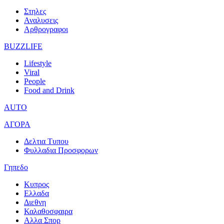
Στηλες
Αναλυσεις
Αρθρογραφοι
BUZZLIFE
Lifestyle
Viral
People
Food and Drink
AUTO
ΑΓΟΡΑ
Δελτια Τυπου
Φυλλαδια Προσφορων
Γηπεδο
Κυπρος
Ελλαδα
Διεθνη
Καλαθοσφαιρα
Αλλα Σπορ