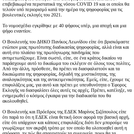
επιβεβαιωμένα περιστατικά της νόσου COVID 19 και οι οποίοι θα
τελούν υπό περιορισμό κατά την ημέρα της ψηφοφορίας για τις
βουλευτικές εκλογές του 2021.
Το νομοσχέδιο εγκρίθηκε με 40 ψήφους υπέρ, μια αποχή και μια
ψήφο εναντίον.
Ο Βουλευτής του ΔΗΚΟ Πανίκος Λεωνίδου είπε ότι βρισκόμαστε
ενώπιον μιας πρωτότυπης διαδικασίας ψηφοφορίας, αλλά είναι και
αυτή στο πλαίσιο της πρωτόγνωρης πανδημίας που
αντιμετωπίζουμε. Είναι σωστό, είπε, σε ένα κράτος δικαίου να
παράσχουμε αυτό το δικαίωμα του εκλέγειν σε όλους τους πολίτες.
Από την άλλη, πρόσθεσε, θα πρέπει να διασφαλιστούν και τα
δικαιώματα της ψηφοφορίας, δηλαδή της μυστικότητας, της
αναλογικότητας και της αντικειμενικότητας. Εμείς, είπε, έχουμε τις
επιφυλάξεις μας, για αυτό και πρέπει με υπευθυνότητα ο Έφορος
Εκλογής να διασφαλίσει όλες αυτές τις αρχές. Πρέπει, κατέληξε, να
ενημερωθεί ο κόσμος έγκαιρα για την διαδικασία που θα
ακολουθηθεί.
Ο Βουλευτής και Πρόεδρος της ΕΔΕΚ Μαρίνος Σιζόπουλος είπε
ότι παρά το ότι η ΕΔΕΚ είναι θετική όσον αφορά την βασική αρχή,
είπε ότι υπάρχουν και κάποιες επιφυλάξεις διότι δεν μπορούμε να
γνωρίζουμε τον ακριβή τρόπο με τον οποίο θα υλοποιηθεί αυτή η
απόφαση, πχ πώς θα απαρτιστούν τα συνεργεία, ποιοι θα τα