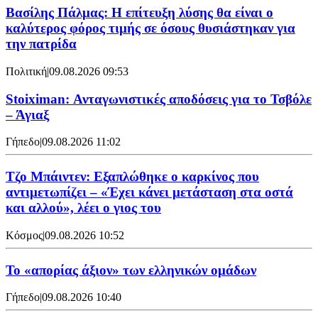
Βασίλης Πάλμας: Η επίτευξη λύσης θα είναι ο
καλύτερος φόρος τιμής σε όσους θυσιάστηκαν για
την πατρίδα
Πολιτική
|
09.08.2026 09:53
Stoiximan: Ανταγωνιστικές αποδόσεις για το Τσβόλε
– Άγιαξ
Γήπεδο
|
09.08.2026 11:02
Τζο Μπάιντεν: Εξαπλώθηκε ο καρκίνος που
αντιμετωπίζει – «Έχει κάνει μετάσταση στα οστά
και αλλού», λέει ο γιος του
Κόσμος
|
09.08.2026 10:52
Το «απορίας άξιον» των ελληνικών ομάδων
Γήπεδο
|
09.08.2026 10:40