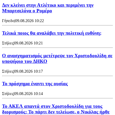
Δεν κλείνει στην Ατλέτικο και περιμένει την
Μπαρτσελόνα ο Ρομέρο
Γήπεδο
|
09.08.2026 10:22
Τελικά ποιος θα αναλάβει την πολιτική ευθύνη;
Στήλες
|
09.08.2026 10:21
Ο ανασχηματισμός μετέτρεψε τον Χριστοδουλίδη σε
υποψήφιο του ΔΗΚΟ
Στήλες
|
09.08.2026 10:17
Το πρόσχημα έναντι της ουσίας
Στήλες
|
09.08.2026 10:14
Το ΑΚΕΛ απαντά στον Χριστοδουλίδη για τους
διορισμούς: Το πάρτι δεν τελείωσε, ο Νικόλας ήρθε