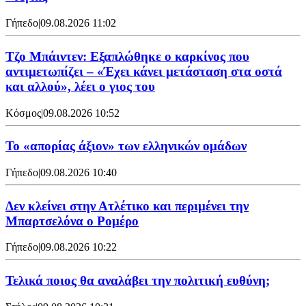
Γήπεδο
|
09.08.2026 11:02
Τζο Μπάιντεν: Εξαπλώθηκε ο καρκίνος που
αντιμετωπίζει – «Έχει κάνει μετάσταση στα οστά
και αλλού», λέει ο γιος του
Κόσμος
|
09.08.2026 10:52
Το «απορίας άξιον» των ελληνικών ομάδων
Γήπεδο
|
09.08.2026 10:40
Δεν κλείνει στην Ατλέτικο και περιμένει την
Μπαρτσελόνα ο Ρομέρο
Γήπεδο
|
09.08.2026 10:22
Τελικά ποιος θα αναλάβει την πολιτική ευθύνη;