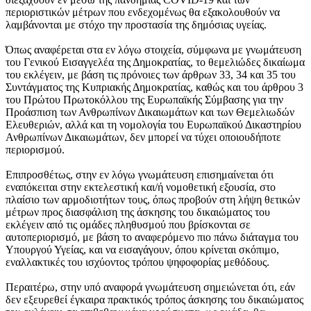
περιοριστικών μέτρων που ενδεχομένως θα εξακολουθούν να
λαμβάνονται με στόχο την προστασία της δημόσιας υγείας.
Όπως αναφέρεται στα εν λόγω στοιχεία, σύμφωνα με γνωμάτευση
του Γενικού Εισαγγελέα της Δημοκρατίας, το θεμελιώδες δικαίωμα
του εκλέγειν, με βάση τις πρόνοιες των άρθρων 33, 34 και 35 του
Συντάγματος της Κυπριακής Δημοκρατίας, καθώς και του άρθρου 3
του Πρώτου Πρωτοκόλλου της Ευρωπαϊκής Σύμβασης για την
Προάσπιση των Ανθρωπίνων Δικαιωμάτων και των Θεμελιωδών
Ελευθεριών, αλλά και τη νομολογία του Ευρωπαϊκού Δικαστηρίου
Ανθρωπίνων Δικαιωμάτων, δεν μπορεί να τύχει οποιουδήποτε
περιορισμού.
Επιπροσθέτως, στην εν λόγω γνωμάτευση επισημαίνεται ότι
εναπόκειται στην εκτελεστική και/ή νομοθετική εξουσία, στο
πλαίσιο των αρμοδιοτήτων τους, όπως προβούν στη λήψη θετικών
μέτρων προς διασφάλιση της άσκησης του δικαιώματος του
εκλέγειν από τις ομάδες πληθυσμού που βρίσκονται σε
αυτοπεριορισμό, με βάση το αναφερόμενο πιο πάνω διάταγμα του
Υπουργού Υγείας, και να εισαγάγουν, όπου κρίνεται σκόπιμο,
εναλλακτικές του ισχύοντος τρόπου ψηφοφορίας μεθόδους.
Περαιτέρω, στην υπό αναφορά γνωμάτευση σημειώνεται ότι, εάν
δεν εξευρεθεί έγκαιρα πρακτικός τρόπος άσκησης του δικαιώματος