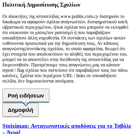
Πολιτική Δημοσίευσης Σχολίων
Οι ιδιοκτήτες της ιστοσελίδας www.politis.com.cy διατηρούν το
δικαίωμα να αφαιρούν σχόλια αναγνωστών, δυσφημιστικού και/ή
υβριστικού περιεχομένου, ή/και σχόλια που μπορούν να εκληφθεί
ότι υποκινούν το μίσος/τον ρατσισμό ή που παραβιάζουν
οποιαδήποτε άλλη νομοθεσία. Οι συντάκτες των σχολίων αυτών
ευθύνονται προσωπικά για την δημοσίευση τους. Αν κάποιος
αναγνώστης/συντάκτης σχολίου, το οποίο αφαιρείται, θεωρεί ότι
έχει στοιχεία που αποδεικνύουν το αληθές του περιεχομένου του,
μπορεί να τα αποστείλει στην διεύθυνση της ιστοσελίδας για να
διερευνηθούν. Προτρέπουμε τους αναγνώστες μας να κάνουν
report / flag σχόλια που πιστεύουν ότι παραβιάζουν τους πιο πάνω
κανόνες. Σχόλια που περιέχουν URL / links σε οποιαδήποτε
σελίδα, δεν δημοσιεύονται αυτόματα.
Ροή ειδήσεων
Δημοφιλή
Stoiximan: Ανταγωνιστικές αποδόσεις για το Τσβόλε
– Άγιαξ