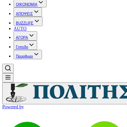
OIKONOMIA
ΑΠΟΨΕΙΣ
BUZZLIFE
AUTO
ΑΓΟΡΑ
Γηπεδο
Παραθυρο
Powered by