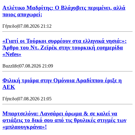
Ατλέτικο Μαδρίτης: Ο Βλάχοβιτς περιμένει, αλλά
ποιος αποχωρεί;
Γήπεδο
|
07.08.2026 21:12
«Γιατί οι Τούρκοι συρρέουν στα ελληνικά νησιά;»:
Άρθρο του Ντ. Ζεϊρέκ στην τουρκική εφημερίδα
«Nefes»
Buzzlife
|
07.08.2026 21:09
Φιλική τριάρα στην Ομόνοια Αραδίππου έριξε η
ΑΕΚ
Γήπεδο
|
07.08.2026 21:05
Μπαρτσελόνα: Λανσάρει άρωμα & σε καλεί να
φτιάξεις το δικό σου από τις θρυλικές στιγμές των
«μπλαουγκράνα»!