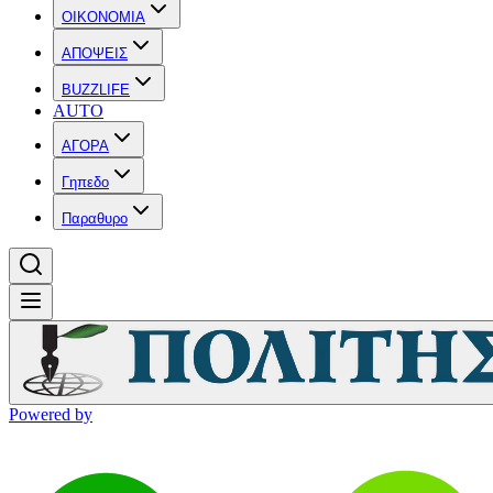
OIKONOMIA
ΑΠΟΨΕΙΣ
BUZZLIFE
AUTO
ΑΓΟΡΑ
Γηπεδο
Παραθυρο
Powered by