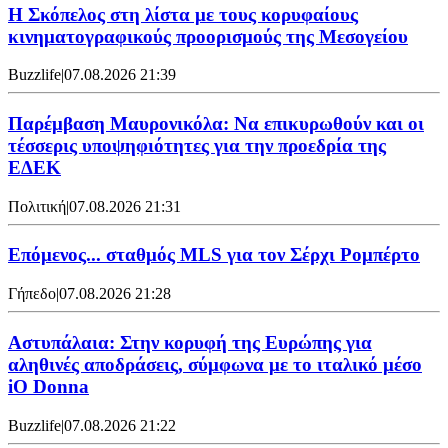
Η Σκόπελος στη λίστα με τους κορυφαίους
κινηματογραφικούς προορισμούς της Μεσογείου
Buzzlife
|
07.08.2026 21:39
Παρέμβαση Μαυρονικόλα: Να επικυρωθούν και οι
τέσσερις υποψηφιότητες για την προεδρία της
ΕΔΕΚ
Πολιτική
|
07.08.2026 21:31
Επόμενος... σταθμός MLS για τον Σέρχι Ρομπέρτο
Γήπεδο
|
07.08.2026 21:28
Αστυπάλαια: Στην κορυφή της Ευρώπης για
αληθινές αποδράσεις, σύμφωνα με το ιταλικό μέσο
iO Donna
Buzzlife
|
07.08.2026 21:22