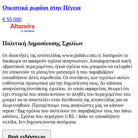
Οικιστικό χωράφι στην Πέγεια
€ 55,000
Πολιτική Δημοσίευσης Σχολίων
Οι ιδιοκτήτες της ιστοσελίδας www.politis.com.cy διατηρούν το
δικαίωμα να αφαιρούν σχόλια αναγνωστών, δυσφημιστικού και/ή
υβριστικού περιεχομένου, ή/και σχόλια που μπορούν να εκληφθεί
ότι υποκινούν το μίσος/τον ρατσισμό ή που παραβιάζουν
οποιαδήποτε άλλη νομοθεσία. Οι συντάκτες των σχολίων αυτών
ευθύνονται προσωπικά για την δημοσίευση τους. Αν κάποιος
αναγνώστης/συντάκτης σχολίου, το οποίο αφαιρείται, θεωρεί ότι
έχει στοιχεία που αποδεικνύουν το αληθές του περιεχομένου του,
μπορεί να τα αποστείλει στην διεύθυνση της ιστοσελίδας για να
διερευνηθούν. Προτρέπουμε τους αναγνώστες μας να κάνουν
report / flag σχόλια που πιστεύουν ότι παραβιάζουν τους πιο πάνω
κανόνες. Σχόλια που περιέχουν URL / links σε οποιαδήποτε
σελίδα, δεν δημοσιεύονται αυτόματα.
Ροή ειδήσεων