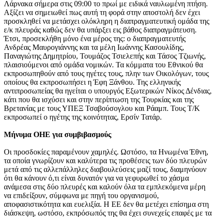
Λάρνακα σήμερα στις 09:00 το πρωί με ειδικά ναυλωμένη πτήση.
Αξίζει να σημειωθεί πως αυτή τη φορά στην αποστολή δεν έχει
προσκληθεί να μετάσχει ολόκληρη η διαπραγματευτική ομάδα της
ε/κ πλευράς καθώς δεν θα υπάρξει εις βάθος διαπραγμάτευση.
Έτσι, προσεκλήθη μόνο ένα μέρος της: ο διαπραγματευτής
Ανδρέας Μαυρογιάννης και τα μέλη Ιωάννης Κασουλίδης,
Παναγιώτης Δημητρίου, Τουμάζος Τσιελεπής και Τάσος Τζιωνής,
πλαισιούμενοι από ομάδα νομικών. Τα κόμματα του Εθνικού θα
εκπροσωπηθούν από τους ηγέτες τους, πλην των Οικολόγων, τους
οποίους θα εκπροσωπήσει η Έφη Ξάνθου. Της ελληνικής
αντιπροσωπείας θα ηγείται ο υπουργός Εξωτερικών Νίκος Δένδιας,
κάτι που θα ισχύσει και στην περίπτωση της Τουρκίας και της
Βρετανίας με τους ΥΠΕΞ Τσαβούσογλου και Ράαμπ. Τους Τ/Κ
εκπροσωπεί ο ηγέτης της κοινότητας, Ερσίν Τατάρ.
Μήνυμα ΟΗΕ για συμβιβασμούς
Οι προσδοκίες παραμένουν χαμηλές. Ωστόσο, τα Ηνωμένα Έθνη,
τα οποία γνωρίζουν και καλύτερα τις προθέσεις των δύο πλευρών
μετά από τις αλλεπάλληλες διαβουλεύσεις μαζί τους, διαμηνύουν
ότι θα κάνουν ό,τι είναι δυνατόν για να γεφυρωθεί το χάσμα
ανάμεσα στις δύο πλευρές και καλούν όλα τα εμπλεκόμενα μέρη
να επιδείξουν, σύμφωνα με πηγή του oργανισμού,
αποφασιστικότητα και ευελιξία. Η ΕΕ δεν θα μετέχει επίσημα στη
διάσκεψη, ωστόσο, εκπρόσωπός της θα έχει συνεχείς επαφές με τα