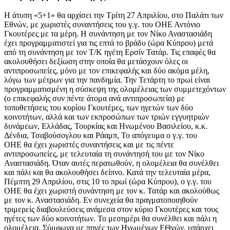
Η άτυπη «5+1» θα αρχίσει την Τρίτη 27 Απριλίου, στο Παλάτι των
Εθνών, με χωριστές συναντήσεις του γ.γ. του ΟΗΕ Αντόνιο
Γκουτέρες με τα μέρη. Η συνάντηση με τον Νίκο Αναστασιάδη
έχει προγραμματιστεί για τις επτά το βράδυ (ώρα Κύπρου) μετά
από τη συνάντηση με τον Τ/Κ ηγέτη Ερσίν Τατάρ. Τις επαφές θα
ακολουθήσει δεξίωση στην οποία θα μετάσχουν όλες οι
αντιπροσωπείες, μόνο με τον επικεφαλής και δύο ακόμα μέλη,
λόγω των μέτρων για την πανδημία. Την Τετάρτη το πρωί είναι
προγραμματισμένη η σύσκεψη της ολομέλειας των συμμετεχόντων
(ο επικεφαλής συν πέντε άτομα ανά αντιπροσωπεία) με
τοποθετήσεις του κυρίου Γκουτέρες, των ηγετών των δύο
κοινοτήτων, αλλά και των εκπροσώπων των τριών εγγυητριών
δυνάμεων, Ελλάδας, Τουρκίας και Ηνωμένου Βασιλείου, κ.κ.
Δένδια, Τσαβούσογλου και Ράαμπ, Το απόγευμα ο γ.γ. του
ΟΗΕ θα έχει χωριστές συναντήσεις και με τις πέντε
αντιπροσωπείες, με τελευταία τη συνάντησή του με τον Νίκο
Αναστασιάδη. Όταν αυτές περατωθούν, η ολομέλεια θα συνέλθει
και πάλι και θα ακολουθήσει δείπνο. Κατά την τελευταία μέρα,
Πέμπτη 29 Απριλίου, στις 10 το πρωί (ώρα Κύπρου), ο γ.γ. του
ΟΗΕ θα έχει χωριστή συνάντηση με τον κ. Τατάρ και ακολούθως
με τον κ. Αναστασιάδη. Εν συνεχεία θα πραγματοποιηθούν
τριμερείς διαβουλεύσεις ανάμεσα στον κύριο Γκουτέρες και τους
ηγέτες των δύο κοινοτήτων. Το μεσημέρι θα συνέλθει και πάλι η
ολομέλεια. Σύμφωνα με πηγές των Ηνωμένων ΕΘνών, υπάρχει