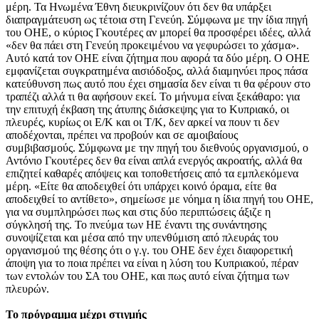
μέρη. Τα Ηνωμένα Έθνη διευκρινίζουν ότι δεν θα υπάρξει
διαπραγμάτευση ως τέτοια στη Γενεύη. Σύμφωνα με την ίδια πηγή
του ΟΗΕ, ο κύριος Γκουτέρες αν μπορεί θα προσφέρει ιδέες, αλλά
«δεν θα πάει στη Γενεύη προκειμένου να γεφυρώσει το χάσμα».
Αυτό κατά τον ΟΗΕ είναι ζήτημα που αφορά τα δύο μέρη. Ο ΟΗΕ
εμφανίζεται συγκρατημένα αισιόδοξος, αλλά διαμηνύει προς πάσα
κατεύθυνση πως αυτό που έχει σημασία δεν είναι τι θα φέρουν στο
τραπέζι αλλά τι θα αφήσουν εκεί. Το μήνυμα είναι ξεκάθαρο: για
την επιτυχή έκβαση της άτυπης διάσκεψης για το Κυπριακό, οι
πλευρές, κυρίως οι Ε/Κ και οι Τ/Κ, δεν αρκεί να πουν τι δεν
αποδέχονται, πρέπει να προβούν και σε αμοιβαίους
συμβιβασμούς. Σύμφωνα με την πηγή του διεθνούς οργανισμού, ο
Αντόνιο Γκουτέρες δεν θα είναι απλά ενεργός ακροατής, αλλά θα
επιζητεί καθαρές απόψεις και τοποθετήσεις από τα εμπλεκόμενα
μέρη. «Είτε θα αποδειχθεί ότι υπάρχει κοινό όραμα, είτε θα
αποδειχθεί το αντίθετο», σημείωσε με νόημα η ίδια πηγή του ΟΗΕ,
για να συμπληρώσει πως και στις δύο περιπτώσεις άξιζε η
σύγκλησή της. Το πνεύμα των ΗΕ έναντι της συνάντησης
συνοψίζεται και μέσα από την υπενθύμιση από πλευράς του
οργανισμού της θέσης ότι ο γ.γ. του ΟΗΕ δεν έχει διαφορετική
άποψη για το ποια πρέπει να είναι η λύση του Κυπριακού, πέραν
των εντολών του ΣΑ του ΟΗΕ, και πως αυτό είναι ζήτημα των
πλευρών.
To πρόγραμμα μέχρι στιγμής