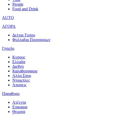
People
Food and Drink
AUTO
ΑΓΟΡΑ
Δελτια Τυπου
Φυλλαδια Προσφορων
Γηπεδο
Κυπρος
Ελλαδα
Διεθνη
Καλαθοσφαιρα
Αλλα Σπορ
Ντριμπλες
Αποψεις
Παραθυρο
Ατζεντα
Επικαιρα
Θεματα