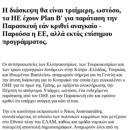
Η διάσκεψη θα είναι τριήμερη, ωστόσο,
τα ΗΕ έχουν Plan Β' για παράταση την
Παρασκευή εάν κριθεί αναγκαίο -
Παρούσα η ΕΕ, αλλά εκτός επίσημου
προγράμματος.
Οι αντιπροσωπείες των Ελληνοκυπρίων, των Τουρκοκυπρίων και
των τριών εγγυητριών δυνάμεων στην Κύπρο -Ελλάδας, Τουρκίας
και Ηνωμένου Βασιλείου- αναχωρούν σήμερα για τη Γενεύη και
την άτυπη διάσκεψη για το Κυπριακό την οποία έχει συγκαλέσει ο
ΟΗΕ για το πρωί της Τρίτης, με ορίζοντα ολοκλήρωσης την
Πέμπτη το απόγευμα. Υπάρχει, ωστόσο, ένα ενδεχόμενο
παράτασης από τον ΟΗΕ για την Παρασκευή εάν και εφόσον
κριθεί ότι υπάρχει ανάγκη για κάτι τέτοιο.
Την ε/κ κοινότητα εκπροσωπεί ο Νίκος Αναστασιάδης
συνοδευόμενος το σύνολο των πολιτικών κομμάτων που μετέχουν
στο Εθνικό πλην του ΕΛΑΜ, καθώς και ομάδα νομικών και
πολυμελή αποστολή δημοσιογράφων. Αναχωρούν όλοι από τη