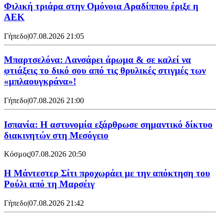
Φιλική τριάρα στην Ομόνοια Αραδίππου έριξε η
ΑΕΚ
Γήπεδο
|
07.08.2026 21:05
Μπαρτσελόνα: Λανσάρει άρωμα & σε καλεί να
φτιάξεις το δικό σου από τις θρυλικές στιγμές των
«μπλαουγκράνα»!
Γήπεδο
|
07.08.2026 21:00
Ισπανία: Η αστυνομία εξάρθρωσε σημαντικό δίκτυο
διακινητών στη Μεσόγειο
Κόσμος
|
07.08.2026 20:50
Η Μάντεστερ Σίτι προχωράει με την απόκτηση του
Ρούλι από τη Μαρσέιγ
Γήπεδο
|
07.08.2026 21:42