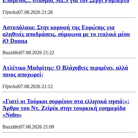
Επόμενος... σταθμός MLS για τον Σέρχι Ρομπέρτο
Γήπεδο
|
07.08.2026 21:28
Αστυπάλαια: Στην κορυφή της Ευρώπης για
αληθινές αποδράσεις, σύμφωνα με το ιταλικό μέσο
iO Donna
Buzzlife
|
07.08.2026 21:22
Ατλέτικο Μαδρίτης: Ο Βλάχοβιτς περιμένει, αλλά
ποιος αποχωρεί;
Γήπεδο
|
07.08.2026 21:12
«Γιατί οι Τούρκοι συρρέουν στα ελληνικά νησιά;»:
Άρθρο του Ντ. Ζεϊρέκ στην τουρκική εφημερίδα
«Nefes»
Buzzlife
|
07.08.2026 21:09