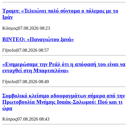
Τραμπ: «Τελειώνει πολύ σύντομα ο πόλεμος με το
Ιράν
Κόσμος
|
07.08.2026 08:23
ΒΙΝΤΕΟ: «Παναγιώτου ξανά»
Γήπεδο
|
07.08.2026 08:57
«Ενημερώσαμε την Ρεάλ ότι η απόφασή του είναι να
ενταχθεί στη Μπαρτσελόνα»
Γήπεδο
|
07.08.2026 08:49
Συμβολικό κλείσιμο οδοφραγμάτων σήμερα από την
Πρωτοβουλία Μνήμης Ισαάκ-Σολωμού: Πού και τι
ώρα
Κύπρος
|
07.08.2026 08:43