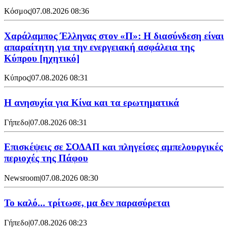
Κόσμος
|
07.08.2026 08:36
Χαράλαμπος Έλληνας στον «Π»: Η διασύνδεση είναι
απαραίτητη για την ενεργειακή ασφάλεια της
Κύπρου [ηχητικό]
Κύπρος
|
07.08.2026 08:31
Η ανησυχία για Κίνα και τα ερωτηματικά
Γήπεδο
|
07.08.2026 08:31
Επισκέψεις σε ΣΟΔΑΠ και πληγείσες αμπελουργικές
περιοχές της Πάφου
Newsroom
|
07.08.2026 08:30
Το καλό... τρίτωσε, μα δεν παρασύρεται
Γήπεδο
|
07.08.2026 08:23