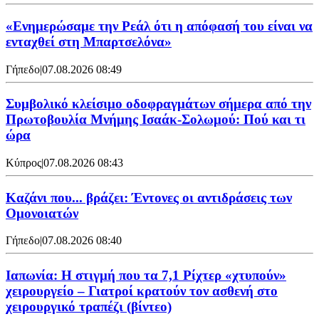
«Ενημερώσαμε την Ρεάλ ότι η απόφασή του είναι να
ενταχθεί στη Μπαρτσελόνα»
Γήπεδο
|
07.08.2026 08:49
Συμβολικό κλείσιμο οδοφραγμάτων σήμερα από την
Πρωτοβουλία Μνήμης Ισαάκ-Σολωμού: Πού και τι
ώρα
Κύπρος
|
07.08.2026 08:43
Καζάνι που... βράζει: Έντονες οι αντιδράσεις των
Ομονοιατών
Γήπεδο
|
07.08.2026 08:40
Ιαπωνία: Η στιγμή που τα 7,1 Ρίχτερ «χτυπούν»
χειρουργείο – Γιατροί κρατούν τον ασθενή στο
χειρουργικό τραπέζι (βίντεο)