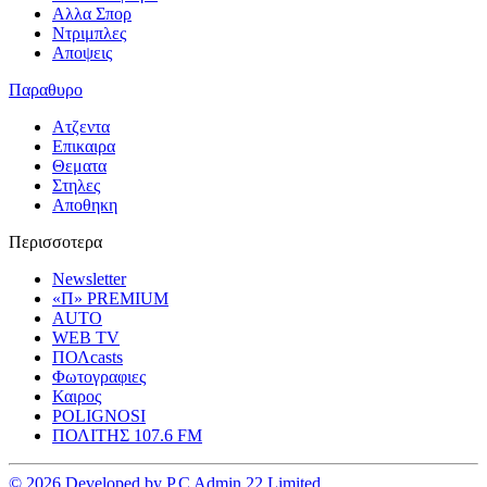
Αλλα Σπορ
Ντριμπλες
Αποψεις
Παραθυρο
Ατζεντα
Επικαιρα
Θεματα
Στηλες
Αποθηκη
Περισσοτερα
Newsletter
«Π» PREMIUM
AUTO
WEB TV
ΠΟΛcasts
Φωτογραφιες
Καιρος
POLIGNOSI
ΠΟΛΙΤΗΣ 107.6 FM
© 2026 Developed by P.C Admin 22 Limited