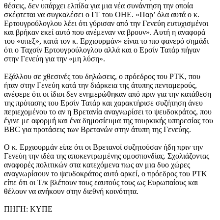
θέσεις, δεν υπάρχει ελπίδα για μια νέα συνάντηση την οποία
σκέφτεται να συγκαλέσει ο ΓΓ του ΟΗΕ. «Παρ’ όλα αυτά ο κ.
Ερτουγρούλογλου λέει ότι γύρισαν από την Γενεύη ευτυχισμένοι
και βρήκαν εκεί αυτό που ανέμεναν να βρουν». Αυτή η αναφορά
του «υπεξ», κατά τον κ. Ερχιουρμάν» είναι το πιο φανερό σημάδι
ότι ο Ταχσίν Ερτουγρούλογλου αλλά και ο Ερσίν Τατάρ πήγαν
στην Γενεύη για την «μη λύση».
Εξάλλου σε χθεσινές του δηλώσεις, ο πρόεδρος του ΡΤΚ, που
ήταν στην Γενεύη κατά την διάρκεια της άτυπης πενταμερούς,
ανέφερε ότι οι ίδιοι δεν ενημερώθηκαν από πριν για την κατάθεση
της πρότασης του Ερσίν Τατάρ και χαρακτήρισε συζήτηση άνευ
περιεχομένου το αν η Βρετανία αναγνωρίσει το ψευδοκράτος, που
έγινε με αφορμή και ένα δημοσίευμα της τουρκικής υπηρεσίας του
BBC για προτάσεις των Βρετανών στην άτυπη της Γενεύης.
Ο κ. Ερχιουρμάν είπε ότι οι Βρετανοί συζητούσαν ήδη πριν την
Γενεύη την ιδέα της αποκεντρωμένης ομοσπονδίας. Σχολιάζοντας
αναφορές πολιτικών στα κατεχόμενα πως αν μια δυο χώρες
αναγνωρίσουν το ψευδοκράτος αυτό αρκεί, ο πρόεδρος του ΡΤΚ
είπε ότι οι Τ/κ βλέπουν τους εαυτούς τους ως Ευρωπαίους και
θέλουν να ανήκουν στην διεθνή κοινότητα.
ΠΗΓΗ: ΚΥΠΕ