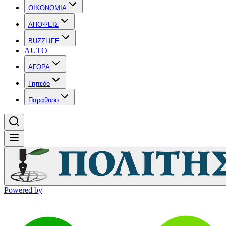
OIKONOMIA
ΑΠΟΨΕΙΣ
BUZZLIFE
AUTO
ΑΓΟΡΑ
Γηπεδο
Παραθυρο
Powered by