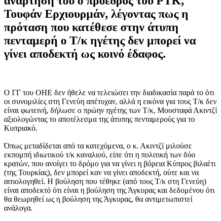
ανάρτησή του ο πρόεδρος του ΡΤΚ,
Τουφάν Ερχιουρμάν, λέγοντας πως η
πρόταση που κατέθεσε στην άτυπη
πενταμερή ο Τ/κ ηγέτης δεν μπορεί να
γίνει αποδεκτή ως κοινό έδαφος.
O ΓΓ του ΟΗΕ δεν ήθελε να τελειώσει την διαδικασία παρά το ότι
οι συνομιλίες στη Γενεύη απέτυχαν, αλλά η εικόνα για τους Τ/κ δεν
είναι φωτεινή, δήλωσε ο πρώην ηγέτης των Τ/κ, Μουσταφά Ακιντζί
αξιολογώντας το αποτέλεσμα της άτυπης πενταμερούς για το
Κυπριακό.
Όπως μεταδίδεται από τα κατεχόμενα, ο κ. Ακιντζί μιλούσε
εκπομπή ιδιωτικού τ/κ καναλιού, είπε ότι η πολιτική των δύο
κρατών, που ανοίγει το δρόμο για να γίνει η βόρεια Κύπρος βιλαέτι
(της Τουρκίας), δεν μπορεί καν να γίνει αποδεκτή, ούτε και να
αιτιολογηθεί. Η βούληση που τέθηκε (από τους Τ/κ στη Γενεύη)
είναι αποδεκτό ότι είναι η βούληση της Άγκυρας και δεδομένου ότι
θα θεωρηθεί ως η βούληση της Άγκυρας, θα αντιμετωπιστεί
ανάλογα.