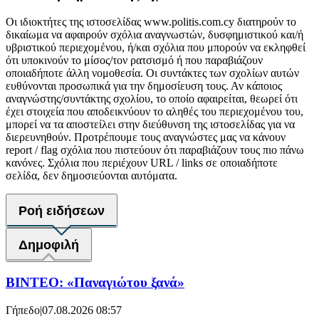
Οι ιδιοκτήτες της ιστοσελίδας www.politis.com.cy διατηρούν το
δικαίωμα να αφαιρούν σχόλια αναγνωστών, δυσφημιστικού και/ή
υβριστικού περιεχομένου, ή/και σχόλια που μπορούν να εκληφθεί
ότι υποκινούν το μίσος/τον ρατσισμό ή που παραβιάζουν
οποιαδήποτε άλλη νομοθεσία. Οι συντάκτες των σχολίων αυτών
ευθύνονται προσωπικά για την δημοσίευση τους. Αν κάποιος
αναγνώστης/συντάκτης σχολίου, το οποίο αφαιρείται, θεωρεί ότι
έχει στοιχεία που αποδεικνύουν το αληθές του περιεχομένου του,
μπορεί να τα αποστείλει στην διεύθυνση της ιστοσελίδας για να
διερευνηθούν. Προτρέπουμε τους αναγνώστες μας να κάνουν
report / flag σχόλια που πιστεύουν ότι παραβιάζουν τους πιο πάνω
κανόνες. Σχόλια που περιέχουν URL / links σε οποιαδήποτε
σελίδα, δεν δημοσιεύονται αυτόματα.
Ροή ειδήσεων
Δημοφιλή
ΒΙΝΤΕΟ: «Παναγιώτου ξανά»
Γήπεδο
|
07.08.2026 08:57