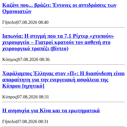
Καζάνι που... βράζει: Έντονες οι αντιδράσεις των
Ομονοιατών
Γήπεδο
|
07.08.2026 08:40
Ιαπωνία: Η στιγμή που τα 7,1 Ρίχτερ «χτυπούν»
χειρουργείο – Γιατροί κρατούν τον ασθενή στο
χειρουργικό τραπέζι (βίντεο)
Κόσμος
|
07.08.2026 08:36
Χαράλαμπος Έλληνας στον «Π»: Η διασύνδεση είναι
απαραίτητη για την ενεργειακή ασφάλεια της
Κύπρου [ηχητικό]
Κύπρος
|
07.08.2026 08:31
Η ανησυχία για Κίνα και τα ερωτηματικά
Γήπεδο
|
07.08.2026 08:31