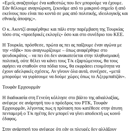
«Εμείς αναζητούμε ένα καθεστώς που δεν μπορούμε να έχουμε.
Εάν θέλουμε αναγνώριση, ξεκινάμε από το μακρινό σημείο ή από
εκείνους που είναι πιο κοντά σε μας από πολιτικής, ιδεολογικής και
εθνικής άποψης;».
Ο κ. Ακιντζί αναφέρθηκε και πάλι στην παρέμβαση της Τουρκίας
τόσο στις «προεδρικές εκλογές» όσο και στο συνέδριο του ΚΕΕ.
Η Τουρκία, πρόσθεσε, πρώτα ας πει ας παίξουμε έναν αγώνα με
την «τδβκ» που αναγνωρίζουμε – όπως αναφέρθηκε στο
ψευδοκράτος – να πει ότι δεν ανακατεύεται στην πληθυσμιακή
πολιτική, ούτε θέλει να κάνει τους Τ/κ εξαρτώμενους, θα τους
αφήσει να σταθούν στα πόδια τους, θα εκφράσει ετοιμότητα να
έχουν αδελφικές σχέσεις. Αν γίνουν όλα αυτά, συνέχισε, «μετά
μπορούμε να γυρίσουμε να δούμε χώρες όπως το Αζερμπαϊτζάν».
Τουφάν Ερχιουρμάν
Η διαδικασία στη Γενεύη κόλλησε στο βάλτο της αδιαλλαξίας,
ανέφερε σε ανάρτησή του ο πρόεδρος του ΡΤΚ, Τουφάν
Ερχιουρμάν, λέγοντας πως η πρόταση που κατέθεσε στην άτυπη
πενταμερή ο Τ/κ ηγέτης δεν μπορεί να γίνει αποδεκτή ως κοινό
έδαφος.
Στην ανάρτησή του ανέφερε ότι εάν οι πλευρές δεν αλλάξουν