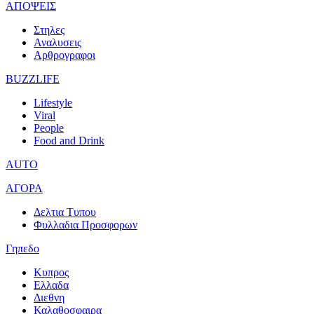
ΑΠΟΨΕΙΣ
Στηλες
Αναλυσεις
Αρθρογραφοι
BUZZLIFE
Lifestyle
Viral
People
Food and Drink
AUTO
ΑΓΟΡΑ
Δελτια Τυπου
Φυλλαδια Προσφορων
Γηπεδο
Κυπρος
Ελλαδα
Διεθνη
Καλαθοσφαιρα