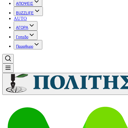
ΑΠΟΨΕΙΣ
BUZZLIFE
AUTO
ΑΓΟΡΑ
Γηπεδο
Παραθυρο