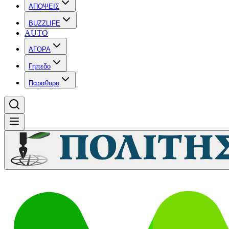
ΑΠΟΨΕΙΣ
BUZZLIFE
AUTO
ΑΓΟΡΑ
Γηπεδο
Παραθυρο