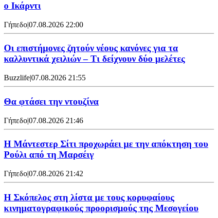
ο Ικάρντι
Γήπεδο
|
07.08.2026 22:00
Οι επιστήμονες ζητούν νέους κανόνες για τα
καλλυντικά χειλιών – Τι δείχνουν δύο μελέτες
Buzzlife
|
07.08.2026 21:55
Θα φτάσει την ντουζίνα
Γήπεδο
|
07.08.2026 21:46
Η Μάντεστερ Σίτι προχωράει με την απόκτηση του
Ρούλι από τη Μαρσέιγ
Γήπεδο
|
07.08.2026 21:42
Η Σκόπελος στη λίστα με τους κορυφαίους
κινηματογραφικούς προορισμούς της Μεσογείου