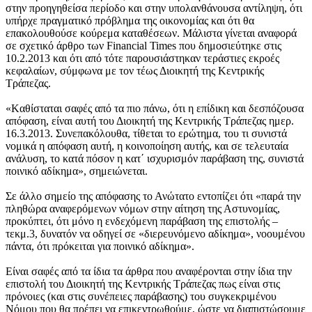
στην προηγηθείσα περίοδο και στην υπολανθάνουσα αντίληψη, ότι
υπήρχε πραγματικό πρόβλημα της οικονομίας και ότι θα
επακολουθούσε κούρεμα καταθέσεων. Μάλιστα γίνεται αναφορά
σε σχετικό άρθρο των Financial Times που δημοσιεύτηκε στις
10.2.2013 και ότι από τότε παρουσιάστηκαν τεράστιες εκροές
κεφαλαίων, σύμφωνα με τον τέως Διοικητή της Κεντρικής
Τράπεζας.
«Kαθίσταται σαφές από τα πιο πάνω, ότι η επίδικη και δεσπόζουσα
απόφαση, είναι αυτή του Διοικητή της Κεντρικής Τράπεζας ημερ.
16.3.2013. Συνεπακόλουθα, τίθεται το ερώτημα, του τι συνιστά
νομικά η απόφαση αυτή, η κοινοποίηση αυτής, και σε τελευταία
ανάλυση, το κατά πόσον η κατ΄ ισχυρισμόν παράβαση της, συνιστά
ποινικό αδίκημα», σημειώνεται.
Σε άλλο σημείο της απόφασης το Ανώτατο εντοπίζει ότι «παρά την
πληθώρα αναφερόμενων νόμων στην αίτηση της Αστυνομίας,
προκύπτει, ότι μόνο η ενδεχόμενη παράβαση της επιστολής –
τεκμ.3, δυνατόν να οδηγεί σε «διερευνόμενο αδίκημα», νοουμένου
πάντα, ότι πρόκειται για ποινικό αδίκημα».
Είναι σαφές από τα ίδια τα άρθρα που αναφέρονται στην ίδια την
επιστολή του Διοικητή της Κεντρικής Τράπεζας πως είναι στις
πρόνοιες (και στις συνέπειες παράβασης) του συγκεκριμένου
Νόμου που θα πρέπει να επικεντρωθούμε, ώστε να διαπιστώσουμε