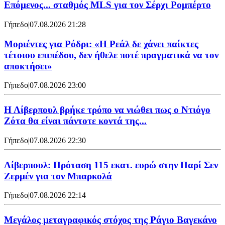
Επόμενος... σταθμός MLS για τον Σέρχι Ρομπέρτο
Γήπεδο
|
07.08.2026 21:28
Μοριέντες για Ρόδρι: «Η Ρεάλ δε χάνει παίκτες
τέτοιου επιπέδου, δεν ήθελε ποτέ πραγματικά να τον
αποκτήσει»
Γήπεδο
|
07.08.2026 23:00
Η Λίβερπουλ βρήκε τρόπο να νιώθει πως ο Ντιόγο
Ζότα θα είναι πάντοτε κοντά της...
Γήπεδο
|
07.08.2026 22:30
Λίβερπουλ: Πρόταση 115 εκατ. ευρώ στην Παρί Σεν
Ζερμέν για τον Μπαρκολά
Γήπεδο
|
07.08.2026 22:14
Μεγάλος μεταγραφικός στόχος της Ράγιο Βαγεκάνο