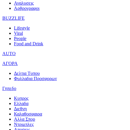
Αναλυσεις
Αρθρογραφοι
BUZZLIFE
Lifestyle
Viral
People
Food and Drink
AUTO
ΑΓΟΡΑ
Δελτια Τυπου
Φυλλαδια Προσφορων
Γηπεδο
Κυπρος
Ελλαδα
Διεθνη
Καλαθοσφαιρα
Αλλα Σπορ
Ντριμπλες
Αποψεις