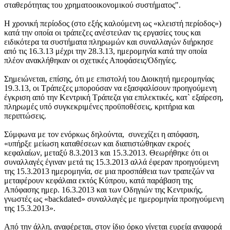
σταθερότητας του χρηματοοικονομικού συστήματος".
Η χρονική περίοδος (στο εξής καλούμενη ως «κλειστή περίοδος»)
κατά την οποία οι τράπεζες ανέστειλαν τις εργασίες τους και
ειδικότερα τα συστήματα πληρωμών και συναλλαγών διήρκησε
από τις 16.3.13 μέχρι την 28.3.13, ημερομηνία κατά την οποία
πλέον ανακλήθηκαν οι σχετικές Αποφάσεις/Οδηγίες.
Σημειώνεται, επίσης, ότι με επιστολή του Διοικητή ημερομηνίας
19.3.13, οι Τράπεζες μπορούσαν να εξασφαλίσουν προηγούμενη
έγκριση από την Κεντρική Τράπεζα για επιλεκτικές, κατ` εξαίρεση,
πληρωμές υπό συγκεκριμένες προϋποθέσεις, κριτήρια και
περιπτώσεις.
Σύμφωνα με τον ενόρκως δηλούντα, συνεχίζει η απόφαση,
«υπήρξε μείωση καταθέσεων και διαπιστώθηκαν εκροές
κεφαλαίων, μεταξύ 8.3.2013 και 15.3.2013. Θεωρήθηκε ότι οι
συναλλαγές έγιναν μετά τις 15.3.2013 αλλά έφεραν προηγούμενη
της 15.3.2013 ημερομηνία, σε μια προσπάθεια των τραπεζών να
μεταφέρουν κεφάλαια εκτός Κύπρου, κατά παράβαση της
Απόφασης ημερ. 16.3.2013 και των Οδηγιών της Κεντρικής,
γνωστές ως «backdated» συναλλαγές με ημερομηνία προηγούμενη
της 15.3.2013».
Από την άλλη, αναφέρεται, στον ίδιο όρκο γίνεται ευρεία αναφορά