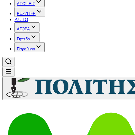
ΑΠΟΨΕΙΣ
BUZZLIFE
AUTO
ΑΓΟΡΑ
Γηπεδο
Παραθυρο