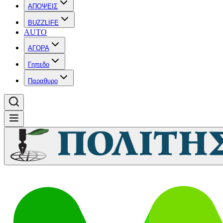
ΑΠΟΨΕΙΣ
BUZZLIFE
AUTO
ΑΓΟΡΑ
Γηπεδο
Παραθυρο