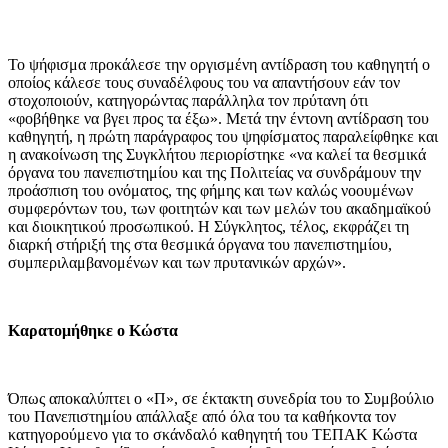
Το ψήφισμα προκάλεσε την οργισμένη αντίδραση του καθηγητή ο
οποίος κάλεσε τους συναδέλφους του να απαντήσουν εάν τον
στοχοποιούν, κατηγορώντας παράλληλα τον πρύτανη ότι
«φοβήθηκε να βγει προς τα έξω». Μετά την έντονη αντίδραση του
καθηγητή, η πρώτη παράγραφος του ψηφίσματος παραλείφθηκε και
η ανακοίνωση της Συγκλήτου περιορίστηκε «να καλεί τα θεσμικά
όργανα του πανεπιστημίου και της Πολιτείας να συνδράμουν την
προάσπιση του ονόματος, της φήμης και των καλώς νοουμένων
συμφερόντων του, των φοιτητών και των μελών του ακαδημαϊκού
και διοικητικού προσωπικού. Η Σύγκλητος, τέλος, εκφράζει τη
διαρκή στήριξή της στα θεσμικά όργανα του πανεπιστημίου,
συμπεριλαμβανομένων και των πρυτανικών αρχών».
Καρατομήθηκε ο Κώστα
Όπως αποκαλύπτει ο «Π», σε έκτακτη συνεδρία του το Συμβούλιο
του Πανεπιστημίου απάλλαξε από όλα του τα καθήκοντα τον
κατηγορούμενο για το σκάνδαλό καθηγητή του ΤΕΠΑΚ Κώστα