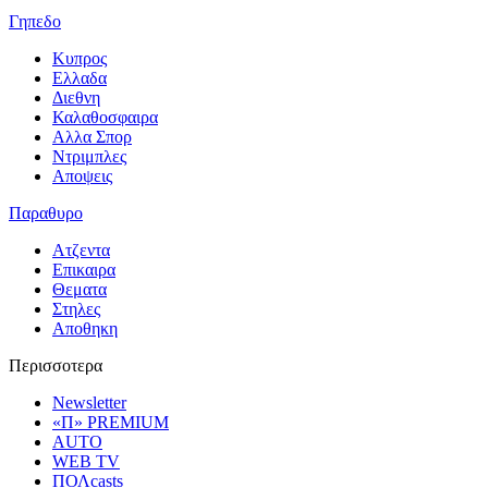
Γηπεδο
Κυπρος
Ελλαδα
Διεθνη
Καλαθοσφαιρα
Αλλα Σπορ
Ντριμπλες
Αποψεις
Παραθυρο
Ατζεντα
Επικαιρα
Θεματα
Στηλες
Αποθηκη
Περισσοτερα
Newsletter
«Π» PREMIUM
AUTO
WEB TV
ΠΟΛcasts