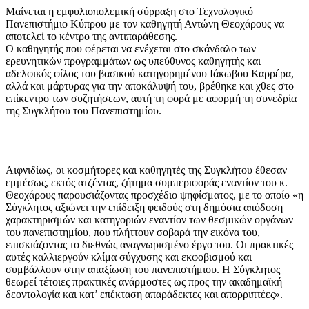
Μαίνεται η εμφυλιοπολεμική σύρραξη στο Τεχνολογικό
Πανεπιστήμιο Κύπρου με τον καθηγητή Αντώνη Θεοχάρους να
αποτελεί το κέντρο της αντιπαράθεσης.
Ο καθηγητής που φέρεται να ενέχεται στο σκάνδαλο των
ερευνητικών προγραμμάτων ως υπεύθυνος καθηγητής και
αδελφικός φίλος του βασικού κατηγορημένου Ιάκωβου Καρρέρα,
αλλά και μάρτυρας για την αποκάλυψή του, βρέθηκε και χθες στο
επίκεντρο των συζητήσεων, αυτή τη φορά με αφορμή τη συνεδρία
της Συγκλήτου του Πανεπιστημίου.
Αιφνιδίως, οι κοσμήτορες και καθηγητές της Συγκλήτου έθεσαν
εμμέσως, εκτός ατζέντας, ζήτημα συμπεριφοράς εναντίον του κ.
Θεοχάρους παρουσιάζοντας προσχέδιο ψηφίσματος, με το οποίο «η
Σύγκλητος αξιώνει την επίδειξη φειδούς στη δημόσια απόδοση
χαρακτηρισμών και κατηγοριών εναντίον των θεσμικών οργάνων
του πανεπιστημίου, που πλήττουν σοβαρά την εικόνα του,
επισκιάζοντας το διεθνώς αναγνωρισμένο έργο του. Οι πρακτικές
αυτές καλλιεργούν κλίμα σύγχυσης και εκφοβισμού και
συμβάλλουν στην απαξίωση του πανεπιστήμιου. Η Σύγκλητος
θεωρεί τέτοιες πρακτικές ανάρμοστες ως προς την ακαδημαϊκή
δεοντολογία και κατ’ επέκταση απαράδεκτες και απορριπτέες».