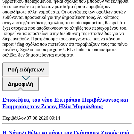
υβριστικού περιεχομένου, ή/και σχόλια που μπορούν να εκληφθεί
ότι υποκινούν το μίσος/τον ρατσισμό ή που παραβιάζουν
οποιαδήποτε άλλη νομοθεσία. Οι συντάκτες των σχολίων αυτών
ευθύνονται προσωπικά για την δημοσίευση τους. Αν κάποιος
αναγνώστης/συντάκτης σχολίου, το οποίο αφαιρείται, θεωρεί ότι
έχει στοιχεία που αποδεικνύουν το αληθές του περιεχομένου του,
μπορεί να τα αποστείλει στην διεύθυνση της ιστοσελίδας για να
διερευνηθούν. Προτρέπουμε τους αναγνώστες μας να κάνουν
report / flag σχόλια που πιστεύουν ότι παραβιάζουν τους πιο πάνω
κανόνες. Σχόλια που περιέχουν URL / links σε οποιαδήποτε
σελίδα, δεν δημοσιεύονται αυτόματα.
Ροή ειδήσεων
Δημοφιλή
Επισκέψεις του νέου Επιτρόπου Περιβάλλοντος και
Ευημερίας των Ζώων, Ηλία Μυριάνθους
Περιβάλλον
|
07.08.2026 09:14
Η Νάπολι θέλει να πάρει τον Γκάμπριελ Ζεσούς από