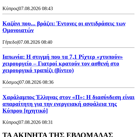
Κύπρος
|
07.08.2026 08:43
Καζάνι που... βράζει: Έντονες οι αντιδράσεις των
Ομονοιατών
Γήπεδο
|
07.08.2026 08:40
Ιαπωνία: Η στιγμή που τα 7,1 Ρίχτερ «χτυπούν»
χειρουργείο – Γιατροί κρατούν τον ασθενή στο
χειρουργικό τραπέζι (βίντεο)
Κόσμος
|
07.08.2026 08:36
Χαράλαμπος Έλληνας στον «Π»: Η διασύνδεση είναι
απαραίτητη για την ενεργειακή ασφάλεια της
Κύπρου [ηχητικό]
Κύπρος
|
07.08.2026 08:31
ΤΑ ΑΚΙΝΗΤΑ ΤΗΣ ΕΒΔΟΜΑΔΑΣ