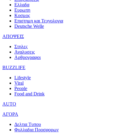
Ελλαδα
Ευρωπη
Κοσμος
Επιστημη και Τεχνολογια
Deutsche Welle
ΑΠΟΨΕΙΣ
Στηλες
Αναλυσεις
Αρθρογραφοι
BUZZLIFE
Lifestyle
Viral
People
Food and Drink
AUTO
ΑΓΟΡΑ
Δελτια Τυπου
Φυλλαδια Προσφορων