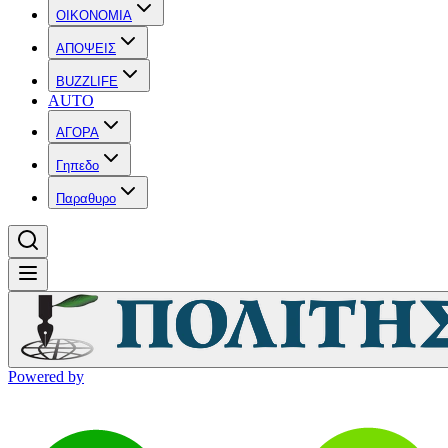
OIKONOMIA
ΑΠΟΨΕΙΣ
BUZZLIFE
AUTO
ΑΓΟΡΑ
Γηπεδο
Παραθυρο
Powered by