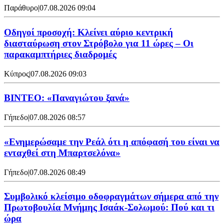
Παράθυρο
|
07.08.2026 09:04
Οδηγοί προσοχή: Κλείνει αύριο κεντρική
διασταύρωση στον Στρόβολο για 11 ώρες – Οι
παρακαμπτήριες διαδρομές
Κύπρος
|
07.08.2026 09:03
ΒΙΝΤΕΟ: «Παναγιώτου ξανά»
Γήπεδο
|
07.08.2026 08:57
«Ενημερώσαμε την Ρεάλ ότι η απόφασή του είναι να
ενταχθεί στη Μπαρτσελόνα»
Γήπεδο
|
07.08.2026 08:49
Συμβολικό κλείσιμο οδοφραγμάτων σήμερα από την
Πρωτοβουλία Μνήμης Ισαάκ-Σολωμού: Πού και τι
ώρα