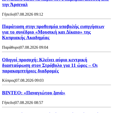
την Άρσεναλ
Γήπεδο
|
07.08.2026 09:12
Παράταση στην προθεσμία υποβολής εισηγήσεων
για το συνέδριο «Μουσική και Δίκαιο» της
Κυπριακής Ακαδημίας
Παράθυρο
|
07.08.2026 09:04
Οδηγοί προσοχή: Κλείνει αύριο κεντρική
διασταύρωση στον Στρόβολο για 11 ώρες – Οι
παρακαμπτήριες διαδρομές
Κύπρος
|
07.08.2026 09:03
ΒΙΝΤΕΟ: «Παναγιώτου ξανά»
Γήπεδο
|
07.08.2026 08:57