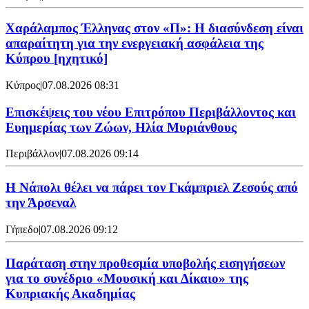
Χαράλαμπος Έλληνας στον «Π»: Η διασύνδεση είναι
απαραίτητη για την ενεργειακή ασφάλεια της
Κύπρου [ηχητικό]
Κύπρος
|
07.08.2026 08:31
Επισκέψεις του νέου Επιτρόπου Περιβάλλοντος και
Ευημερίας των Ζώων, Ηλία Μυριάνθους
Περιβάλλον
|
07.08.2026 09:14
Η Νάπολι θέλει να πάρει τον Γκάμπριελ Ζεσούς από
την Άρσεναλ
Γήπεδο
|
07.08.2026 09:12
Παράταση στην προθεσμία υποβολής εισηγήσεων
για το συνέδριο «Μουσική και Δίκαιο» της
Κυπριακής Ακαδημίας