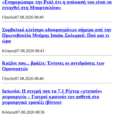
«Ενημερώσαμε την Ρεάλ ότι η απόφασή του είναι να
ενταχθεί στη Μπαρτσελόνα»
Γήπεδο
|
07.08.2026 08:49
Συμβολικό κλείσιμο οδοφραγμάτων σήμερα από την
Πρωτοβουλία Μνήμης Ισαάκ-Σολωμού: Πού και τι
ώρα
Κύπρος
|
07.08.2026 08:43
Καζάνι που... βράζει: Έντονες οι αντιδράσεις των
Ομονοιατών
Γήπεδο
|
07.08.2026 08:40
Ιαπωνία: Η στιγμή που τα 7,1 Ρίχτερ «χτυπούν»
χειρουργείο – Γιατροί κρατούν τον ασθενή στο
χειρουργικό τραπέζι (βίντεο)
Κόσμος
|
07.08.2026 08:36