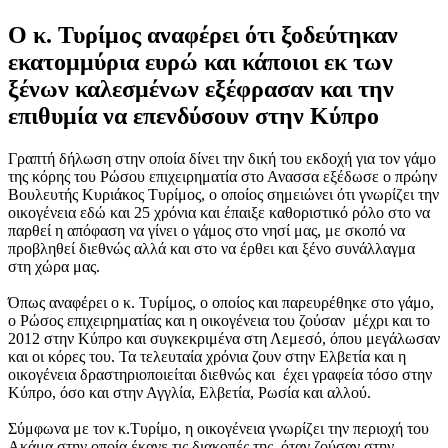
Ο κ. Τυρίμος αναφέρει ότι ξοδεύτηκαν
εκατομμύρια ευρώ και κάποιοι εκ των
ξένων καλεσμένων εξέφρασαν και την
επιθυμία να επενδύσουν στην Κύπρο
Γραπτή δήλωση στην οποία δίνει την δική του εκδοχή για τον γάμο
της κόρης του Ρώσου επιχειρηματία στο Ανασσα εξέδωσε ο πρώην
Βουλευτής Κυριάκος Τυρίμος, ο οποίος σημειώνει ότι γνωρίζει την
οικογένεια εδώ και 25 χρόνια και έπαιξε καθοριστικό ρόλο στο να
παρθεί η απόφαση να γίνει ο γάμος στο νησί μας, με σκοπό να
προβληθεί διεθνώς αλλά και στο να έρθει και ξένο συνάλλαγμα
στη χώρα μας.
Όπως αναφέρει ο κ. Τυρίμος, ο οποίος και παρευρέθηκε στο γάμο,
ο Ρώσος επιχειρηματίας και η οικογένεια του ζούσαν μέχρι και το
2012 στην Κύπρο και συγκεκριμένα στη Λεμεσό, όπου μεγάλωσαν
και οι κόρες του. Τα τελευταία χρόνια ζουν στην Ελβετία και η
οικογένεια δραστηριοποιείται διεθνώς και έχει γραφεία τόσο στην
Κύπρο, όσο και στην Αγγλία, Ελβετία, Ρωσία και αλλού.
Σύμφωνα με τον κ.Τυρίμο, η οικογένεια γνωρίζει την περιοχή του
Ακάμα στην οποία έκανε τις διακοπές της όταν ζούσαν στην