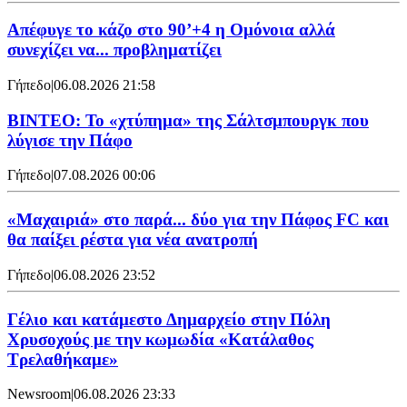
Απέφυγε το κάζο στο 90’+4 η Ομόνοια αλλά
συνεχίζει να... προβληματίζει
Γήπεδο
|
06.08.2026 21:58
ΒΙΝΤΕΟ: Το «χτύπημα» της Σάλτσμπουργκ που
λύγισε την Πάφο
Γήπεδο
|
07.08.2026 00:06
«Μαχαιριά» στο παρά... δύο για την Πάφος FC και
θα παίξει ρέστα για νέα ανατροπή
Γήπεδο
|
06.08.2026 23:52
Γέλιο και κατάμεστο Δημαρχείο στην Πόλη
Χρυσοχούς με την κωμωδία «Κατάλαθος
Τρελαθήκαμε»
Newsroom
|
06.08.2026 23:33