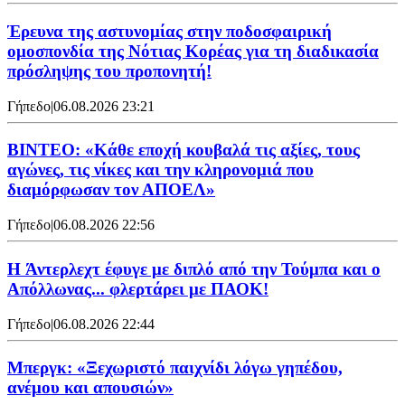
Έρευνα της αστυνομίας στην ποδοσφαιρική
ομοσπονδία της Νότιας Κορέας για τη διαδικασία
πρόσληψης του προπονητή!
Γήπεδο
|
06.08.2026 23:21
ΒΙΝΤΕΟ: «Κάθε εποχή κουβαλά τις αξίες, τους
αγώνες, τις νίκες και την κληρονομιά που
διαμόρφωσαν τον ΑΠΟΕΛ»
Γήπεδο
|
06.08.2026 22:56
H Άντερλεχτ έφυγε με διπλό από την Τούμπα και ο
Απόλλωνας... φλερτάρει με ΠΑΟΚ!
Γήπεδο
|
06.08.2026 22:44
Μπεργκ: «Ξεχωριστό παιχνίδι λόγω γηπέδου,
ανέμου και απουσιών»