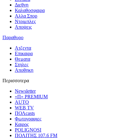
Διεθνη
Καλαθοσφαιρα
Αλλα Σπορ
Ντριμπλες
Αποψεις
Παραθυρο
Ατζεντα
Επικαιρα
Θεματα
Στηλες
Αποθηκη
Περισσοτερα
Newsletter
«Π» PREMIUM
AUTO
WEB TV
ΠΟΛcasts
Φωτογραφιες
Καιρος
POLIGNOSI
ΠΟΛΙΤΗΣ 107.6 FM