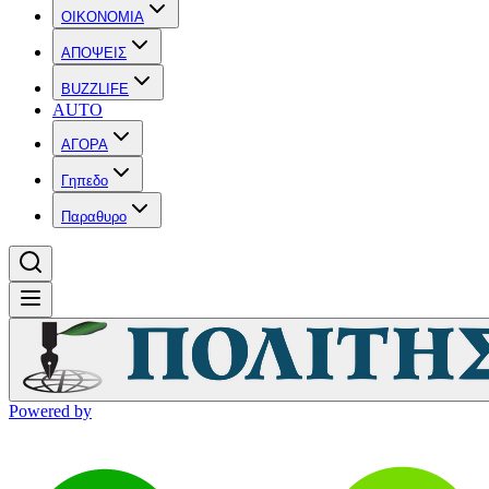
OIKONOMIA
ΑΠΟΨΕΙΣ
BUZZLIFE
AUTO
ΑΓΟΡΑ
Γηπεδο
Παραθυρο
Powered by