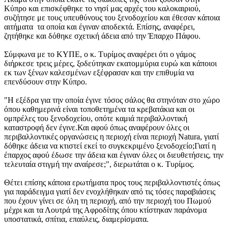
Κύπρο και επισκέφθηκε το νησί μας αρχές του καλοκαιριού,
συζήτησε με τους υπευθύνους του ξενοδοχείου και έθεσαν κάποια
αιτήματα τα οποία και έγιναν αποδεκτά. Επίσης, αναφέρει,
ζητήθηκε και δόθηκε σχετική άδεια από την Έπαρχο Πάφου.
Σύμφωνα με το ΚΥΠΕ, ο κ. Τυρίμος αναφέρει ότι ο γάμος
διήρκεσε τρεις μέρες, ξοδεύτηκαν εκατομμύρια ευρώ και κάποιοι
εκ των ξένων καλεσμένων εξέφρασαν και την επιθυμία να
επενδύσουν στην Κύπρο.
"Η εξέδρα για την οποία έγινε τόσος σάλος θα στηνόταν στο χώρο
όπου καθημερινά είναι τοποθετημένα τα κρεβατάκια και οι
ομπρέλες του ξενοδοχείου, οπότε καμιά περιβαλλοντική
καταστροφή δεν έγινε.Και αφού όπως αναφέρουν όλες οι
περιβαλλοντικές οργανώσεις η περιοχή είναι περιοχή Natura, γιατί
δόθηκε άδεια να κτιστεί εκεί το συγκεκριμένο ξενοδοχείο;Γιατί η
έπαρχος αφού έδωσε την άδεια και έγιναν όλες οι διευθετήσεις, την
τελευταία στιγμή την αναίρεσε;", διερωτάται ο κ. Τυρίμος.
Θέτει επίσης κάποια ερωτήματα προς τους περιβαλλοντιστές όπως
για παράδειγμα γιατί δεν ενοχλήθηκαν από τις τόσες παραβιάσεις
που έχουν γίνει σε όλη τη περιοχή, από την περιοχή του Πωμού
μέχρι και τα Λουτρά της Αφροδίτης όπου κτίστηκαν παράνομα
υποστατικά, σπίτια, επαύλεις, διαμερίσματα.