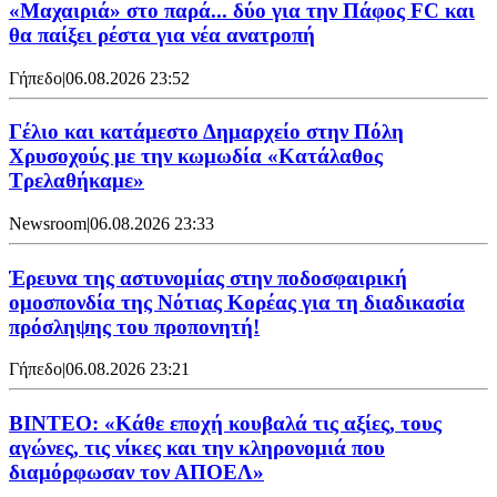
«Μαχαιριά» στο παρά... δύο για την Πάφος FC και
θα παίξει ρέστα για νέα ανατροπή
Γήπεδο
|
06.08.2026 23:52
Γέλιο και κατάμεστο Δημαρχείο στην Πόλη
Χρυσοχούς με την κωμωδία «Κατάλαθος
Τρελαθήκαμε»
Newsroom
|
06.08.2026 23:33
Έρευνα της αστυνομίας στην ποδοσφαιρική
ομοσπονδία της Νότιας Κορέας για τη διαδικασία
πρόσληψης του προπονητή!
Γήπεδο
|
06.08.2026 23:21
ΒΙΝΤΕΟ: «Κάθε εποχή κουβαλά τις αξίες, τους
αγώνες, τις νίκες και την κληρονομιά που
διαμόρφωσαν τον ΑΠΟΕΛ»