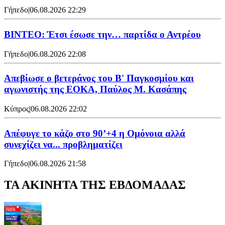
Γήπεδο
|
06.08.2026 22:29
ΒΙΝΤΕΟ: Έτσι έσωσε την… παρτίδα ο Αντρέου
Γήπεδο
|
06.08.2026 22:08
Απεβίωσε ο βετεράνος του Β' Παγκοσμίου και
αγωνιστής της ΕΟΚΑ, Παύλος Μ. Κασάπης
Κύπρος
|
06.08.2026 22:02
Απέφυγε το κάζο στο 90’+4 η Ομόνοια αλλά
συνεχίζει να... προβληματίζει
Γήπεδο
|
06.08.2026 21:58
ΤΑ ΑΚΙΝΗΤΑ ΤΗΣ ΕΒΔΟΜΑΔΑΣ