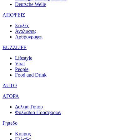
Deutsche Welle
ΑΠΟΨΕΙΣ
Στηλες
Αναλυσεις
Αρθρογραφοι
BUZZLIFE
Lifestyle
Viral
People
Food and Drink
AUTO
ΑΓΟΡΑ
Δελτια Τυπου
Φυλλαδια Προσφορων
Γηπεδο
Κυπρος
Ελλαδα