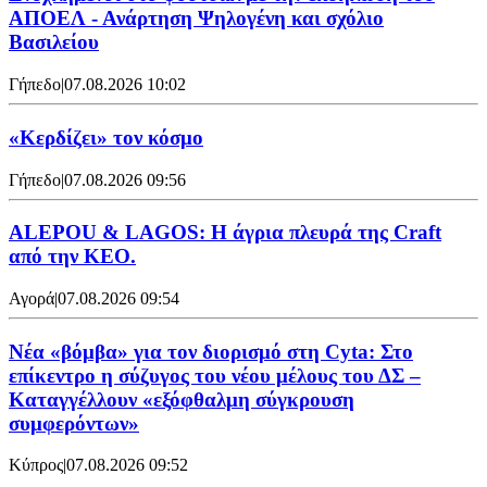
ΑΠΟΕΛ - Ανάρτηση Ψηλογένη και σχόλιο
Βασιλείου
Γήπεδο
|
07.08.2026 10:02
«Κερδίζει» τον κόσμο
Γήπεδο
|
07.08.2026 09:56
ALEPOU & LAGOS: Η άγρια πλευρά της Craft
από την ΚΕΟ.
Αγορά
|
07.08.2026 09:54
Νέα «βόμβα» για τον διορισμό στη Cyta: Στο
επίκεντρο η σύζυγος του νέου μέλους του ΔΣ –
Καταγγέλλουν «εξόφθαλμη σύγκρουση
συμφερόντων»
Κύπρος
|
07.08.2026 09:52