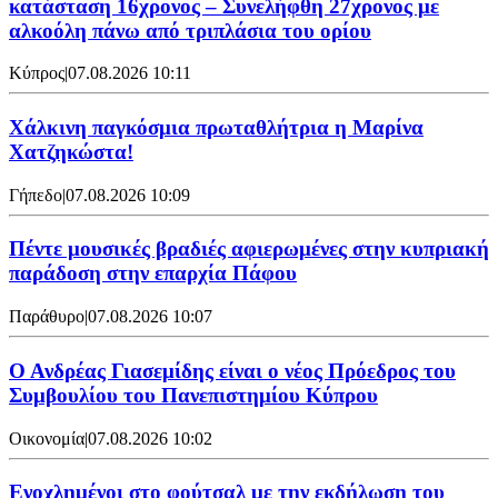
κατάσταση 16χρονος – Συνελήφθη 27χρονος με
αλκοόλη πάνω από τριπλάσια του ορίου
Κύπρος
|
07.08.2026 10:11
Χάλκινη παγκόσμια πρωταθλήτρια η Μαρίνα
Χατζηκώστα!
Γήπεδο
|
07.08.2026 10:09
Πέντε μουσικές βραδιές αφιερωμένες στην κυπριακή
παράδοση στην επαρχία Πάφου
Παράθυρο
|
07.08.2026 10:07
Ο Ανδρέας Γιασεμίδης είναι ο νέος Πρόεδρος του
Συμβουλίου του Πανεπιστημίου Κύπρου
Οικονομία
|
07.08.2026 10:02
Ενοχλημένοι στο φούτσαλ με την εκδήλωση του