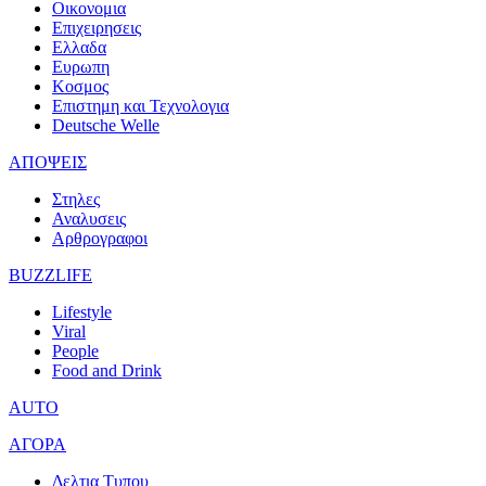
Οικονομια
Επιχειρησεις
Ελλαδα
Ευρωπη
Κοσμος
Επιστημη και Τεχνολογια
Deutsche Welle
ΑΠΟΨΕΙΣ
Στηλες
Αναλυσεις
Αρθρογραφοι
BUZZLIFE
Lifestyle
Viral
People
Food and Drink
AUTO
ΑΓΟΡΑ
Δελτια Τυπου