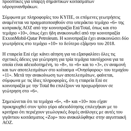
προοπτικές για ύπαρξη σημαντικών κοιτασμάτων
υδρογονανθράκων.
Σύμφωνα με πληροφορίες του ΚΥΠΕ, οι επόμενες γεωτρήσεις
αναμένεται να πραγματοποιηθούν στο υπεράκτιο τεμάχιο «6» της
κυπριακής ΑΟΖ από την κοινοπραξία Eni/Total, όπως και στο
τεμάχιο «10», όπως έχει ήδη ανακοινωθεί από την κοινοπραξία
ExxonMobil-Qatar Petroleum. Η κοινοπραξία έχει ανακοινώσει δύο
γεωτρήσεις στο τεμάχιο «10» το δεύτερο εξάμηνο του 2018.
Η εταιρεία Eni είχε κάνει αίτηση για να εξασφαλίσει όλες τις
σχετικές άδειες για γεώτρηση για τρία τεμάχια ταυτόχρονα για τα
οποία είναι αδειοδοτημένη, το «8», το «6» και το «3», εν αναμονή
και των αποτελεσμάτων στο κοίτασμα «Ονησίφορος» του τεμαχίου
«11». Μετά την ανακοίνωση των αποτελεσμάτων, φαίνεται,
σύμφωνα με τις ίδιες πληροφορίες, ότι η εταιρεία Eni σε
κοινοπραξία με την Total θα επιλέξουν να προχωρήσουν σε
γεώτρηση στο «6».
Σημειώνεται ότι τα τεμάχια «6», «8» και «10» που είχαν
προκηρυχθεί στον τρίτο γύρο αδειοδότησης επιλεγήκαν με το
κριτήριο ότι περιέχουν γεωλογικές δομές ανάλογες με αυτές του
γιγάντιου κοιτάσματος «Ζορ» που ανακαλύφθηκε στην αιγυπτιακή
ΑΟΖ.