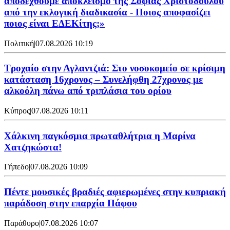
αποδεχθούμε αποκλεισμό της Σοφίας Χριστοδούλου
από την εκλογική διαδικασία - Ποιος αποφασίζει
ποιος είναι ΕΔΕΚίτης;»
Πολιτική
|
07.08.2026 10:19
Τροχαίο στην Αγλαντζιά: Στο νοσοκομείο σε κρίσιμη
κατάσταση 16χρονος – Συνελήφθη 27χρονος με
αλκοόλη πάνω από τριπλάσια του ορίου
Κύπρος
|
07.08.2026 10:11
Χάλκινη παγκόσμια πρωταθλήτρια η Μαρίνα
Χατζηκώστα!
Γήπεδο
|
07.08.2026 10:09
Πέντε μουσικές βραδιές αφιερωμένες στην κυπριακή
παράδοση στην επαρχία Πάφου
Παράθυρο
|
07.08.2026 10:07