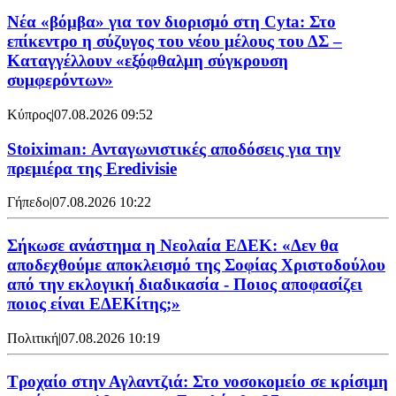
Νέα «βόμβα» για τον διορισμό στη Cyta: Στο
επίκεντρο η σύζυγος του νέου μέλους του ΔΣ –
Καταγγέλλουν «εξόφθαλμη σύγκρουση
συμφερόντων»
Κύπρος
|
07.08.2026 09:52
Stoiximan: Ανταγωνιστικές αποδόσεις για την
πρεμιέρα της Eredivisie
Γήπεδο
|
07.08.2026 10:22
Σήκωσε ανάστημα η Νεολαία ΕΔΕΚ: «Δεν θα
αποδεχθούμε αποκλεισμό της Σοφίας Χριστοδούλου
από την εκλογική διαδικασία - Ποιος αποφασίζει
ποιος είναι ΕΔΕΚίτης;»
Πολιτική
|
07.08.2026 10:19
Τροχαίο στην Αγλαντζιά: Στο νοσοκομείο σε κρίσιμη