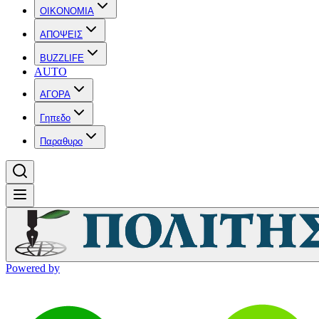
OIKONOMIA
ΑΠΟΨΕΙΣ
BUZZLIFE
AUTO
ΑΓΟΡΑ
Γηπεδο
Παραθυρο
Powered by