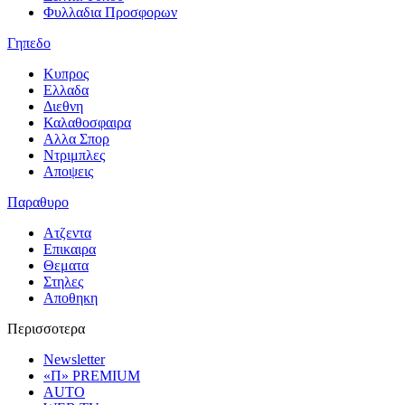
Φυλλαδια Προσφορων
Γηπεδο
Κυπρος
Ελλαδα
Διεθνη
Καλαθοσφαιρα
Αλλα Σπορ
Ντριμπλες
Αποψεις
Παραθυρο
Ατζεντα
Επικαιρα
Θεματα
Στηλες
Αποθηκη
Περισσοτερα
Newsletter
«Π» PREMIUM
AUTO